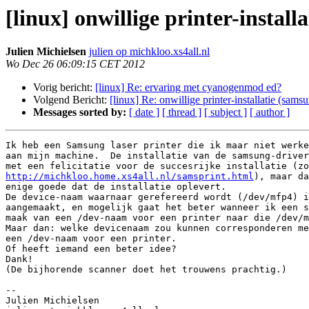
[linux] onwillige printer-instal
Julien Michielsen
julien op michkloo.xs4all.nl
Wo Dec 26 06:09:15 CET 2012
Vorig bericht:
[linux] Re: ervaring met cyanogenmod ed?
Volgend Bericht:
[linux] Re: onwillige printer-installatie (sam
Messages sorted by:
[ date ]
[ thread ]
[ subject ]
[ author ]
Ik heb een Samsung laser printer die ik maar niet werke
aan mijn machine.  De installatie van de samsung-driver
http://michkloo.home.xs4all.nl/samsprint.html
), maar da
enige goede dat de installatie oplevert.

De device-naam waarnaar gerefereerd wordt (/dev/mfp4) i
aangemaakt, en mogelijk gaat het beter wanneer ik een s
maak van een /dev-naam voor een printer naar die /dev/m
Maar dan: welke devicenaam zou kunnen corresponderen me
een /dev-naam voor een printer.

Of heeft iemand een beter idee?

Dank!

(De bijhorende scanner doet het trouwens prachtig.)

-- 

Julien Michielsen
