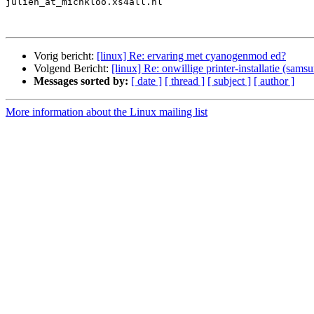
julien_at_michkloo.xs4all.nl

Vorig bericht:
[linux] Re: ervaring met cyanogenmod ed?
Volgend Bericht:
[linux] Re: onwillige printer-installatie (sam
Messages sorted by:
[ date ]
[ thread ]
[ subject ]
[ author ]
More information about the Linux mailing list