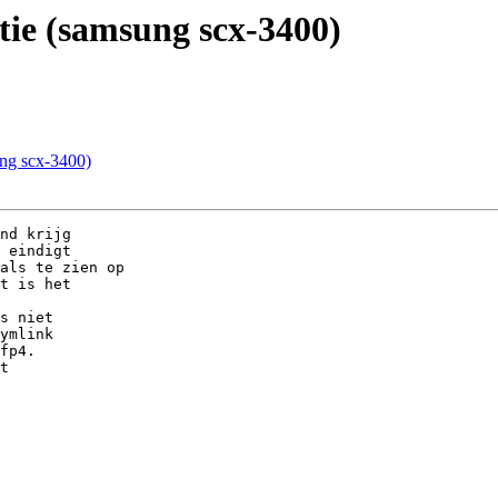
latie (samsung scx-3400)
sung scx-3400)
nd krijg

 eindigt

t is het

s niet

ymlink

fp4.

t
