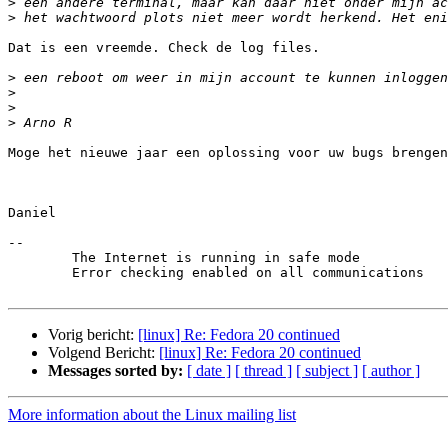
>
>
Dat is een vreemde. Check de log files.

>
>
>
>
Moge het nieuwe jaar een oplossing voor uw bugs brengen
Daniel 

-- 

	The Internet is running in safe mode

	Error checking enabled on all communications	

Vorig bericht:
[linux] Re: Fedora 20 continued
Volgend Bericht:
[linux] Re: Fedora 20 continued
Messages sorted by:
[ date ]
[ thread ]
[ subject ]
[ author ]
More information about the Linux mailing list