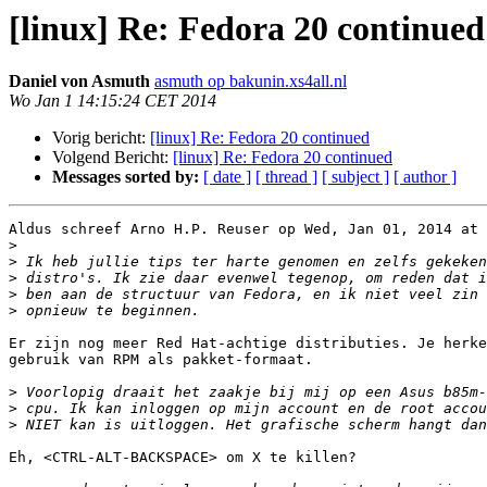
[linux] Re: Fedora 20 continued
Daniel von Asmuth
asmuth op bakunin.xs4all.nl
Wo Jan 1 14:15:24 CET 2014
Vorig bericht:
[linux] Re: Fedora 20 continued
Volgend Bericht:
[linux] Re: Fedora 20 continued
Messages sorted by:
[ date ]
[ thread ]
[ subject ]
[ author ]
Aldus schreef Arno H.P. Reuser op Wed, Jan 01, 2014 at 
>
>
>
>
>
Er zijn nog meer Red Hat-achtige distributies. Je herke
gebruik van RPM als pakket-formaat.

>
>
>
Eh, <CTRL-ALT-BACKSPACE> om X te killen?
