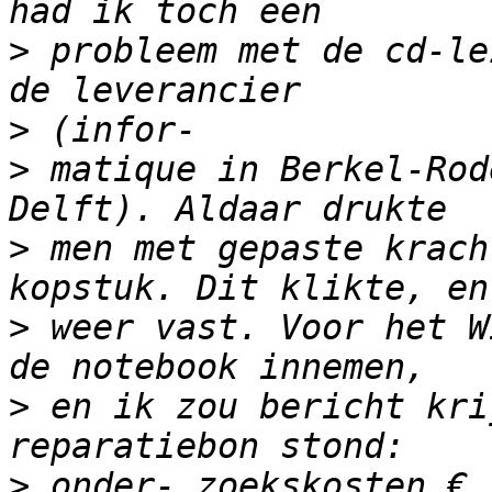
>
 probleem met de cd-le
>
>
 matique in Berkel-Rod
>
 men met gepaste krach
>
 weer vast. Voor het W
>
 en ik zou bericht kri
>
 onder- zoekskosten € 