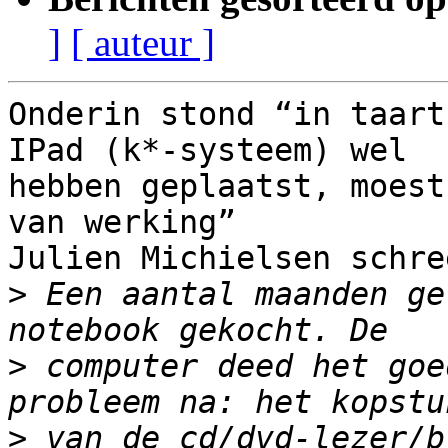
]
[ auteur ]
Onderin stond “in taart
IPad (k*-systeem) wel 

hebben geplaatst, moest
van werking”

Julien Michielsen schre
>
 Een aantal maanden ge
>
 computer deed het goe
>
 van de cd/dvd-lezer/b