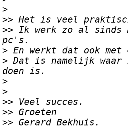
>
>>
>>
 Ik werk zo al sinds 
>
>
 Dat is namelijk waar 
>
>
>>
>>
>>