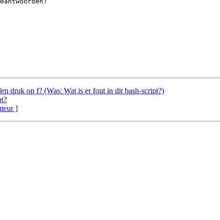
eantwoorden?

en druk op f? (Was: Wat is er fout in dit bash-script?)
pt?
uteur ]