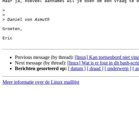
Maar ja, hoeveel aannames wil je doen om een vraag te b
>
>
>
Groeten,

Eric

Previous message (by thread):
[linux] Kan toetsenbord niet vind
Next message (by thread):
[linux] Wat is er fout in dit bash-scri
Berichten gesorteerd op:
[ datum ]
[ draad ]
[ onderwerp ]
[ a
Meer informatie over de Linux maillijst