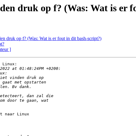
den druk op f? (Was: Wat is er fo
en druk op f? (Was: Wat is er fout in dit bash-script?)
pt?
uteur ]
 Linux:

t naar Linux 
