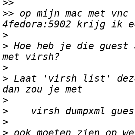
>>
>>
 op mijn mac met vnc 
>
>
 Hoe heb je die guest 
>
>
 Laat 'virsh list' dez
>
>
>
>
 ook moeten zien op we