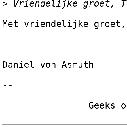
>
Met vriendelijke groet,

Daniel von Asmuth

-- 

		Geeks of a feather cruft together
