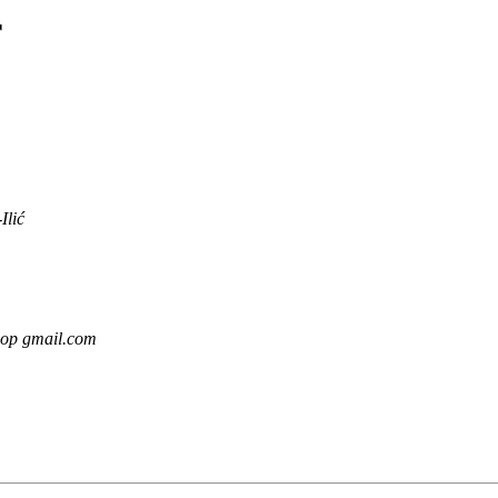
r
Ilić
 op gmail.com