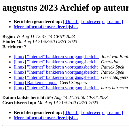
augustus 2023 Archief op auteu
Berichten gesorteerd op:
[ Draad ]
[ onderwerp ]
[ datum ]
Meer informatie over deze lijst ...
Begin:
Vr Aug 11 12:37:14 CEST 2023
Einde:
Ma Aug 14 21:53:50 CEST 2023
Berichten:
7
[linux] "Internet" bankieren voortgangsbericht
Joost van Baal-
[linux] "Internet" bankieren voortgangsbericht
Geert-Jan
[linux] "Internet" bankieren voortgangsbericht
Patrick Spek
[linux] "Internet" bankieren voortgangsbericht
Patrick Spek
[linux] "Internet" bankieren voortgangsbericht
Geert Stappers
[linux] Banken en apps
Geert Stappers
[linux] "Internet" bankieren voortgangsbericht
harry.harmsen
Datum laatste bericht:
Ma Aug 14 21:53:50 CEST 2023
Gearchiveerd op:
Ma Aug 14 21:54:00 CEST 2023
Berichten gesorteerd op:
[ Draad ]
[ onderwerp ]
[ datum ]
Meer informatie over deze lijst ...