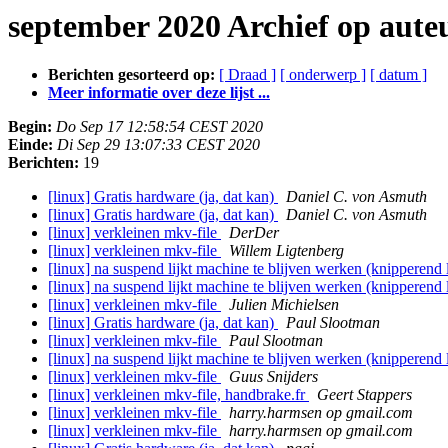
september 2020 Archief op aute
Berichten gesorteerd op:
[ Draad ]
[ onderwerp ]
[ datum ]
Meer informatie over deze lijst ...
Begin:
Do Sep 17 12:58:54 CEST 2020
Einde:
Di Sep 29 13:07:33 CEST 2020
Berichten:
19
[linux] Gratis hardware (ja, dat kan)
Daniel C. von Asmuth
[linux] Gratis hardware (ja, dat kan)
Daniel C. von Asmuth
[linux] verkleinen mkv-file
DerDer
[linux] verkleinen mkv-file
Willem Ligtenberg
[linux] na suspend lijkt machine te blijven werken (knipperend
[linux] na suspend lijkt machine te blijven werken (knipperend
[linux] verkleinen mkv-file
Julien Michielsen
[linux] Gratis hardware (ja, dat kan)
Paul Slootman
[linux] verkleinen mkv-file
Paul Slootman
[linux] na suspend lijkt machine te blijven werken (knipperend
[linux] verkleinen mkv-file
Guus Snijders
[linux] verkleinen mkv-file, handbrake.fr
Geert Stappers
[linux] verkleinen mkv-file
harry.harmsen op gmail.com
[linux] verkleinen mkv-file
harry.harmsen op gmail.com