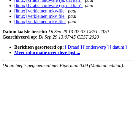
[linux] Gratis hardware (ja, dat kan)
paai
[linux] Gratis hardware (ja, dat kan)
paai
[linux] verkleinen mkv-file
paai
[linux] verkleinen mkv-file
paai
[linux] verkleinen mkv-file
paai
Datum laatste bericht:
Di Sep 29 13:07:33 CEST 2020
Gearchiveerd op:
Di Sep 29 13:07:45 CEST 2020
Berichten gesorteerd op:
[ Draad ]
[ onderwerp ]
[ datum ]
Meer informatie over deze lijst ...
Dit archief is gegenereerd met Pipermail 0.09 (Mailman edition).