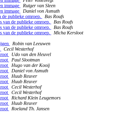
 een immage
Peter Vollebregt
 een immage
Rutger van Sleen
 een immage
Daniel von Asmuth
n de publieke omroep.
Bas Roufs
tes van de publieke omroep.
Bas Roufs
tes van de publieke omroep.
Bas Roufs
tes van de publieke omroep.
Micha Kersloot
ijgen
Robin van Leeuwen
t
Cecil Westerhof
 root
Udo van den Heuvel
 root
Paul Slootman
 root
Hugo van der Kooij
 root
Daniel von Asmuth
 root
Huub Reuver
 root
Huub Reuver
 root
Cecil Westerhof
 root
Cecil Westerhof
 root
Richard Klein Leugemors
 root
Huub Reuver
 root
Roeland Th. Jansen