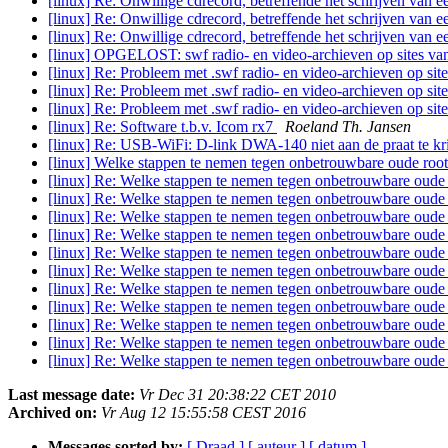
[linux] Re: Onwillige cdrecord, betreffende het schrijven van
[linux] Re: Onwillige cdrecord, betreffende het schrijven van
[linux] Re: Onwillige cdrecord, betreffende het schrijven van
[linux] OPGELOST: swf radio- en video-archieven op sites va
[linux] Re: Probleem met .swf radio- en video-archieven op si
[linux] Re: Probleem met .swf radio- en video-archieven op si
[linux] Re: Probleem met .swf radio- en video-archieven op si
[linux] Re: Software t.b.v. Icom rx7
Roeland Th. Jansen
[linux] Re: USB-WiFi: D-link DWA-140 niet aan de praat te kr
[linux] Welke stappen te nemen tegen onbetrouwbare oude roo
[linux] Re: Welke stappen te nemen tegen onbetrouwbare oude
[linux] Re: Welke stappen te nemen tegen onbetrouwbare oude
[linux] Re: Welke stappen te nemen tegen onbetrouwbare oude
[linux] Re: Welke stappen te nemen tegen onbetrouwbare oude
[linux] Re: Welke stappen te nemen tegen onbetrouwbare oude
[linux] Re: Welke stappen te nemen tegen onbetrouwbare oude
[linux] Re: Welke stappen te nemen tegen onbetrouwbare oude
[linux] Re: Welke stappen te nemen tegen onbetrouwbare oude
[linux] Re: Welke stappen te nemen tegen onbetrouwbare oude
[linux] Re: Welke stappen te nemen tegen onbetrouwbare oude
[linux] Re: Welke stappen te nemen tegen onbetrouwbare oude
Last message date:
Vr Dec 31 20:38:22 CET 2010
Archived on:
Vr Aug 12 15:55:58 CEST 2016
Messages sorted by:
[ Draad ]
[ auteur ]
[ datum ]