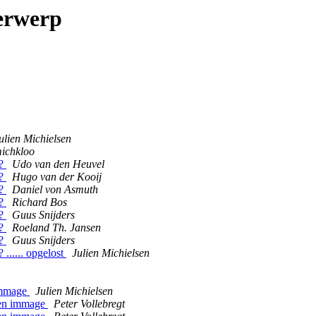
erwerp
ulien Michielsen
ichkloo
s?
Udo van den Heuvel
s?
Hugo van der Kooij
s?
Daniel von Asmuth
s?
Richard Bos
s?
Guus Snijders
s?
Roeland Th. Jansen
s?
Guus Snijders
 ...... opgelost
Julien Michielsen
 immage
Julien Michielsen
 een immage
Peter Vollebregt