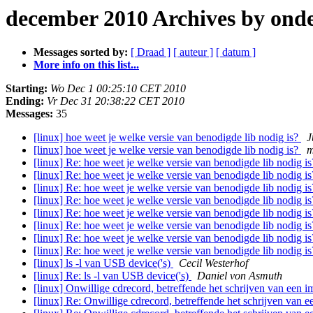
december 2010 Archives by ond
Messages sorted by:
[ Draad ]
[ auteur ]
[ datum ]
More info on this list...
Starting:
Wo Dec 1 00:25:10 CET 2010
Ending:
Vr Dec 31 20:38:22 CET 2010
Messages:
35
[linux] hoe weet je welke versie van benodigde lib nodig is?
J
[linux] hoe weet je welke versie van benodigde lib nodig is?
m
[linux] Re: hoe weet je welke versie van benodigde lib nodig i
[linux] Re: hoe weet je welke versie van benodigde lib nodig i
[linux] Re: hoe weet je welke versie van benodigde lib nodig i
[linux] Re: hoe weet je welke versie van benodigde lib nodig i
[linux] Re: hoe weet je welke versie van benodigde lib nodig i
[linux] Re: hoe weet je welke versie van benodigde lib nodig i
[linux] Re: hoe weet je welke versie van benodigde lib nodig i
[linux] Re: hoe weet je welke versie van benodigde lib nodig is?
[linux] ls -l van USB device('s)
Cecil Westerhof
[linux] Re: ls -l van USB device('s)
Daniel von Asmuth
[linux] Onwillige cdrecord, betreffende het schrijven van een
[linux] Re: Onwillige cdrecord, betreffende het schrijven van