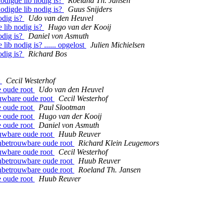
nodigde lib nodig is?
Roeland Th. Jansen
nodigde lib nodig is?
Guus Snijders
odig is?
Udo van den Heuvel
 lib nodig is?
Hugo van der Kooij
odig is?
Daniel von Asmuth
lib nodig is? ...... opgelost
Julien Michielsen
odig is?
Richard Bos
t
Cecil Westerhof
e oude root
Udo van den Heuvel
ouwbare oude root
Cecil Westerhof
e oude root
Paul Slootman
e oude root
Hugo van der Kooij
e oude root
Daniel von Asmuth
ouwbare oude root
Huub Reuver
onbetrouwbare oude root
Richard Klein Leugemors
ouwbare oude root
Cecil Westerhof
onbetrouwbare oude root
Huub Reuver
onbetrouwbare oude root
Roeland Th. Jansen
e oude root
Huub Reuver