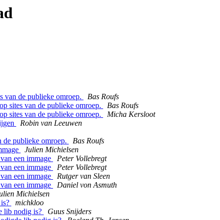
ad
tes van de publieke omroep.
Bas Roufs
 op sites van de publieke omroep.
Bas Roufs
 op sites van de publieke omroep.
Micha Kersloot
ijgen
Robin van Leeuwen
n de publieke omroep.
Bas Roufs
 immage
Julien Michielsen
en van een immage
Peter Vollebregt
en van een immage
Peter Vollebregt
en van een immage
Rutger van Sleen
en van een immage
Daniel von Asmuth
ulien Michielsen
 is?
michkloo
 lib nodig is?
Guus Snijders