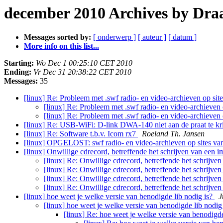
december 2010 Archives by Dra
Messages sorted by:
[ onderwerp ]
[ auteur ]
[ datum ]
More info on this list...
Starting:
Wo Dec 1 00:25:10 CET 2010
Ending:
Vr Dec 31 20:38:22 CET 2010
Messages:
35
[linux] Re: Probleem met .swf radio- en video-archieven op si
[linux] Re: Probleem met .swf radio- en video-archieven
[linux] Re: Probleem met .swf radio- en video-archieven
[linux] Re: USB-WiFi: D-link DWA-140 niet aan de praat te kr
[linux] Re: Software t.b.v. Icom rx7
Roeland Th. Jansen
[linux] OPGELOST: swf radio- en video-archieven op sites va
[linux] Onwillige cdrecord, betreffende het schrijven van een
[linux] Re: Onwillige cdrecord, betreffende het schrijv
[linux] Re: Onwillige cdrecord, betreffende het schrijv
[linux] Re: Onwillige cdrecord, betreffende het schrijv
[linux] Re: Onwillige cdrecord, betreffende het schrijv
[linux] hoe weet je welke versie van benodigde lib nodig is?
J
[linux] hoe weet je welke versie van benodigde lib nodig
[linux] Re: hoe weet je welke versie van benodigde