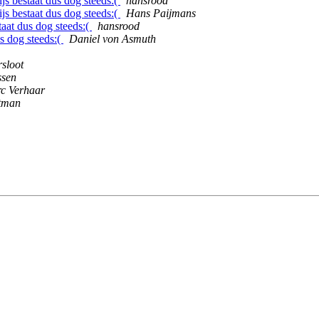
js bestaat dus dog steeds:(
hansrood
js bestaat dus dog steeds:(
Hans Paijmans
taat dus dog steeds:(
hansrood
us dog steeds:(
Daniel von Asmuth
sloot
ssen
c Verhaar
otman