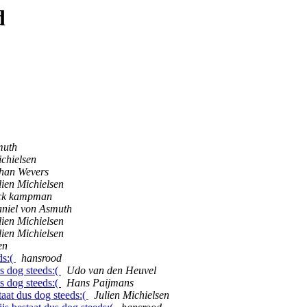
d
muth
ichielsen
han Wevers
lien Michielsen
ck kampman
niel von Asmuth
lien Michielsen
lien Michielsen
en
ds:(
hansrood
us dog steeds:(
Udo van den Heuvel
us dog steeds:(
Hans Paijmans
taat dus dog steeds:(
Julien Michielsen