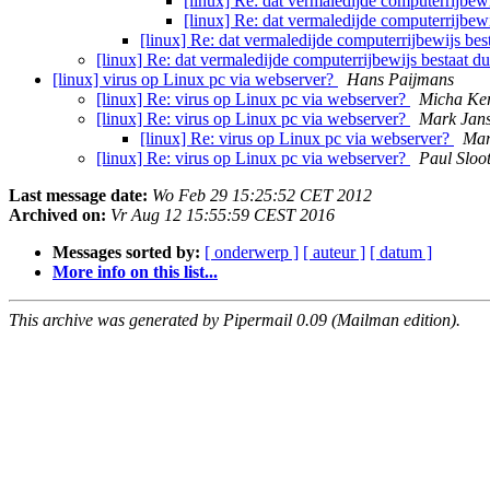
[linux] Re: dat vermaledijde computerrijbewi
[linux] Re: dat vermaledijde computerrijbewi
[linux] Re: dat vermaledijde computerrijbewijs bes
[linux] Re: dat vermaledijde computerrijbewijs bestaat d
[linux] virus op Linux pc via webserver?
Hans Paijmans
[linux] Re: virus op Linux pc via webserver?
Micha Ker
[linux] Re: virus op Linux pc via webserver?
Mark Jan
[linux] Re: virus op Linux pc via webserver?
Mar
[linux] Re: virus op Linux pc via webserver?
Paul Slo
Last message date:
Wo Feb 29 15:25:52 CET 2012
Archived on:
Vr Aug 12 15:55:59 CEST 2016
Messages sorted by:
[ onderwerp ]
[ auteur ]
[ datum ]
More info on this list...
This archive was generated by Pipermail 0.09 (Mailman edition).