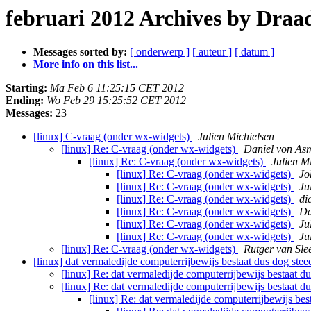
februari 2012 Archives by Draa
Messages sorted by:
[ onderwerp ]
[ auteur ]
[ datum ]
More info on this list...
Starting:
Ma Feb 6 11:25:15 CET 2012
Ending:
Wo Feb 29 15:25:52 CET 2012
Messages:
23
[linux] C-vraag (onder wx-widgets)
Julien Michielsen
[linux] Re: C-vraag (onder wx-widgets)
Daniel von As
[linux] Re: C-vraag (onder wx-widgets)
Julien M
[linux] Re: C-vraag (onder wx-widgets)
Jo
[linux] Re: C-vraag (onder wx-widgets)
Ju
[linux] Re: C-vraag (onder wx-widgets)
di
[linux] Re: C-vraag (onder wx-widgets)
Da
[linux] Re: C-vraag (onder wx-widgets)
Ju
[linux] Re: C-vraag (onder wx-widgets)
Ju
[linux] Re: C-vraag (onder wx-widgets)
Rutger van Sle
[linux] dat vermaledijde computerrijbewijs bestaat dus dog stee
[linux] Re: dat vermaledijde computerrijbewijs bestaat d
[linux] Re: dat vermaledijde computerrijbewijs bestaat d
[linux] Re: dat vermaledijde computerrijbewijs bes