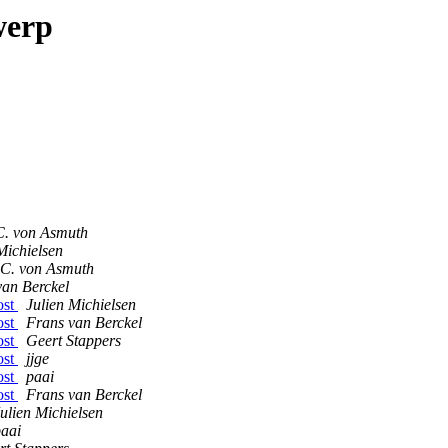
werp
C. von Asmuth
Michielsen
 C. von Asmuth
van Berckel
ost
Julien Michielsen
ost
Frans van Berckel
ost
Geert Stappers
ost
jjge
ost
paai
ost
Frans van Berckel
ulien Michielsen
aai