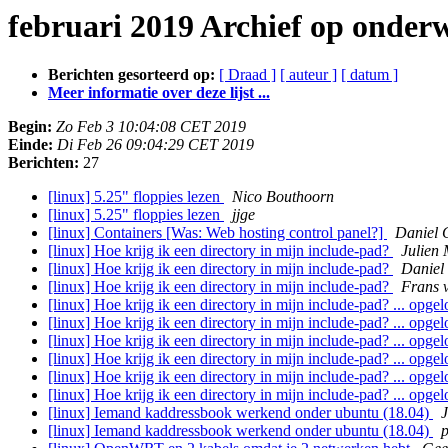
februari 2019 Archief op onder
Berichten gesorteerd op:
[ Draad ]
[ auteur ]
[ datum ]
Meer informatie over deze lijst ...
Begin:
Zo Feb 3 10:04:08 CET 2019
Einde:
Di Feb 26 09:04:29 CET 2019
Berichten:
27
[linux] 5.25" floppies lezen
Nico Bouthoorn
[linux] 5.25" floppies lezen
jjge
[linux] Containers [Was: Web hosting control panel?]
Daniel 
[linux] Hoe krijg ik een directory in mijn include-pad?
Julien 
[linux] Hoe krijg ik een directory in mijn include-pad?
Daniel
[linux] Hoe krijg ik een directory in mijn include-pad?
Frans 
[linux] Hoe krijg ik een directory in mijn include-pad? ... opgel
[linux] Hoe krijg ik een directory in mijn include-pad? ... opgel
[linux] Hoe krijg ik een directory in mijn include-pad? ... opgel
[linux] Hoe krijg ik een directory in mijn include-pad? ... opgel
[linux] Hoe krijg ik een directory in mijn include-pad? ... opgel
[linux] Hoe krijg ik een directory in mijn include-pad? ... opgel
[linux] Iemand kaddressbook werkend onder ubuntu (18.04)
J
[linux] Iemand kaddressbook werkend onder ubuntu (18.04)
p