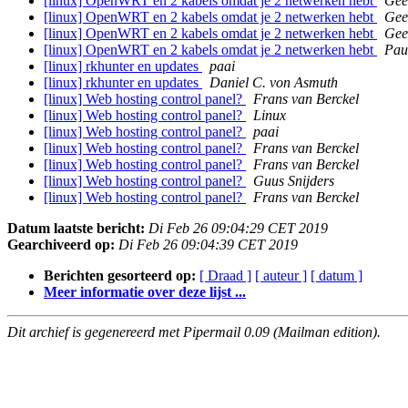
[linux] OpenWRT en 2 kabels omdat je 2 netwerken hebt
Gee
[linux] OpenWRT en 2 kabels omdat je 2 netwerken hebt
Gee
[linux] OpenWRT en 2 kabels omdat je 2 netwerken hebt
Gee
[linux] OpenWRT en 2 kabels omdat je 2 netwerken hebt
Pau
[linux] rkhunter en updates
paai
[linux] rkhunter en updates
Daniel C. von Asmuth
[linux] Web hosting control panel?
Frans van Berckel
[linux] Web hosting control panel?
Linux
[linux] Web hosting control panel?
paai
[linux] Web hosting control panel?
Frans van Berckel
[linux] Web hosting control panel?
Frans van Berckel
[linux] Web hosting control panel?
Guus Snijders
[linux] Web hosting control panel?
Frans van Berckel
Datum laatste bericht:
Di Feb 26 09:04:29 CET 2019
Gearchiveerd op:
Di Feb 26 09:04:39 CET 2019
Berichten gesorteerd op:
[ Draad ]
[ auteur ]
[ datum ]
Meer informatie over deze lijst ...
Dit archief is gegenereerd met Pipermail 0.09 (Mailman edition).