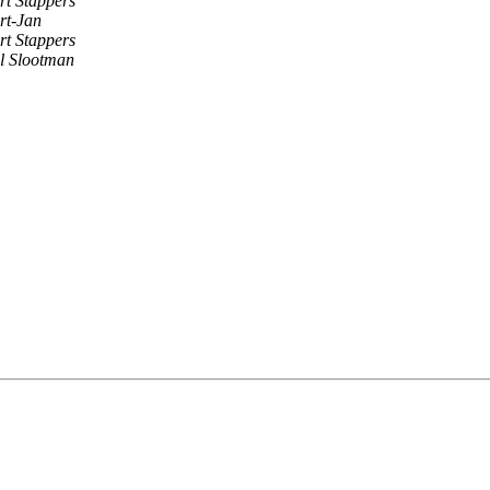
rt Stappers
rt-Jan
rt Stappers
l Slootman