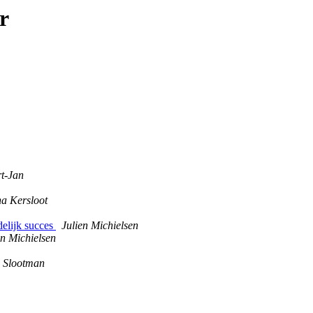
r
t-Jan
a Kersloot
delijk succes
Julien Michielsen
en Michielsen
 Slootman