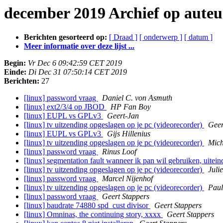
december 2019 Archief op auteu
Berichten gesorteerd op:
[ Draad ]
[ onderwerp ]
[ datum ]
Meer informatie over deze lijst ...
Begin:
Vr Dec 6 09:42:59 CET 2019
Einde:
Di Dec 31 07:50:14 CET 2019
Berichten:
27
[linux] password vraag
Daniel C. von Asmuth
[linux] ext2/3/4 op JBOD
HP Fan Boy
[linux] EUPL vs GPLv3
Geert-Jan
[linux] tv uitzending opgeslagen op je pc (videorecorder)
Geer
[linux] EUPL vs GPLv3
Gĳs Hillenius
[linux] tv uitzending opgeslagen op je pc (videorecorder)
Mich
[linux] password vraag
Rinus Loof
[linux] segmentation fault wanneer ik pan wil gebruiken, uitein
[linux] tv uitzending opgeslagen op je pc (videorecorder)
Juli
[linux] password vraag
Marcel Nijenhof
[linux] tv uitzending opgeslagen op je pc (videorecorder)
Paul
[linux] password vraag
Geert Stappers
[linux] baudrate 74880 spd_cust divisor
Geert Stappers
[linux] Omninas, the continuing story, xxxx
Geert Stappers