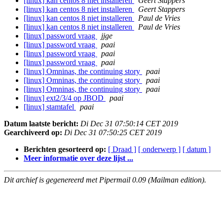
[linux] kan centos 8 niet installeren
Geert Stappers
[linux] kan centos 8 niet installeren
Geert Stappers
[linux] kan centos 8 niet installeren
Paul de Vries
[linux] kan centos 8 niet installeren
Paul de Vries
[linux] password vraag
jjge
[linux] password vraag
paai
[linux] password vraag
paai
[linux] password vraag
paai
[linux] Omninas, the continuing story
paai
[linux] Omninas, the continuing story
paai
[linux] Omninas, the continuing story
paai
[linux] ext2/3/4 op JBOD
paai
[linux] stamtafel
paai
Datum laatste bericht:
Di Dec 31 07:50:14 CET 2019
Gearchiveerd op:
Di Dec 31 07:50:25 CET 2019
Berichten gesorteerd op:
[ Draad ]
[ onderwerp ]
[ datum ]
Meer informatie over deze lijst ...
Dit archief is gegenereerd met Pipermail 0.09 (Mailman edition).