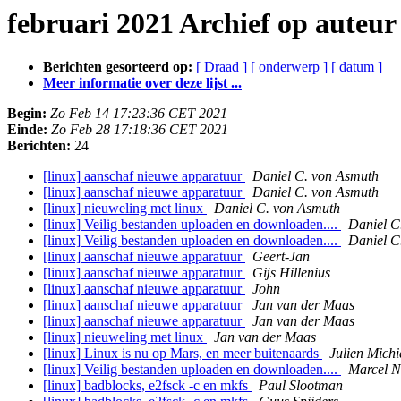
februari 2021 Archief op auteur
Berichten gesorteerd op:
[ Draad ]
[ onderwerp ]
[ datum ]
Meer informatie over deze lijst ...
Begin:
Zo Feb 14 17:23:36 CET 2021
Einde:
Zo Feb 28 17:18:36 CET 2021
Berichten:
24
[linux] aanschaf nieuwe apparatuur
Daniel C. von Asmuth
[linux] aanschaf nieuwe apparatuur
Daniel C. von Asmuth
[linux] nieuweling met linux
Daniel C. von Asmuth
[linux] Veilig bestanden uploaden en downloaden....
Daniel C
[linux] Veilig bestanden uploaden en downloaden....
Daniel C
[linux] aanschaf nieuwe apparatuur
Geert-Jan
[linux] aanschaf nieuwe apparatuur
Gĳs Hillenius
[linux] aanschaf nieuwe apparatuur
John
[linux] aanschaf nieuwe apparatuur
Jan van der Maas
[linux] aanschaf nieuwe apparatuur
Jan van der Maas
[linux] nieuweling met linux
Jan van der Maas
[linux] Linux is nu op Mars, en meer buitenaards
Julien Michi
[linux] Veilig bestanden uploaden en downloaden....
Marcel N
[linux] badblocks, e2fsck -c en mkfs
Paul Slootman