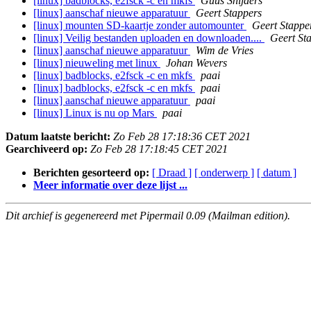
[linux] badblocks, e2fsck -c en mkfs
Guus Snijders
[linux] aanschaf nieuwe apparatuur
Geert Stappers
[linux] mounten SD-kaartje zonder automounter
Geert Stappe
[linux] Veilig bestanden uploaden en downloaden....
Geert St
[linux] aanschaf nieuwe apparatuur
Wim de Vries
[linux] nieuweling met linux
Johan Wevers
[linux] badblocks, e2fsck -c en mkfs
paai
[linux] badblocks, e2fsck -c en mkfs
paai
[linux] aanschaf nieuwe apparatuur
paai
[linux] Linux is nu op Mars
paai
Datum laatste bericht:
Zo Feb 28 17:18:36 CET 2021
Gearchiveerd op:
Zo Feb 28 17:18:45 CET 2021
Berichten gesorteerd op:
[ Draad ]
[ onderwerp ]
[ datum ]
Meer informatie over deze lijst ...
Dit archief is gegenereerd met Pipermail 0.09 (Mailman edition).