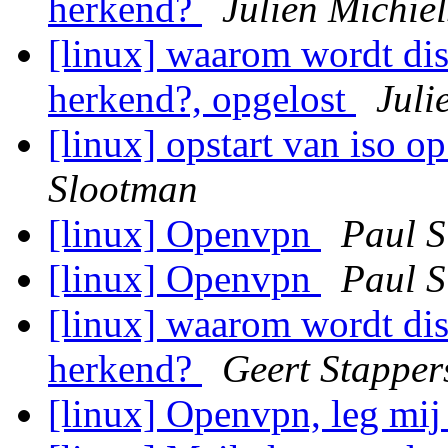
herkend?
Julien Michie
[linux] waarom wordt dis
herkend?, opgelost
Juli
[linux] opstart van iso o
Slootman
[linux] Openvpn
Paul 
[linux] Openvpn
Paul 
[linux] waarom wordt dis
herkend?
Geert Stapper
[linux] Openvpn, leg mij 