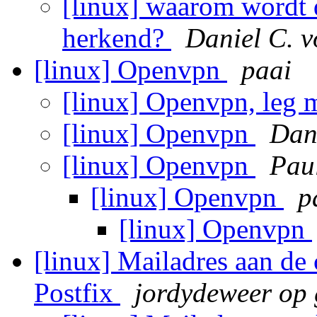
[linux] waarom wordt d
herkend?
Daniel C. 
[linux] Openvpn
paai
[linux] Openvpn, leg m
[linux] Openvpn
Dan
[linux] Openvpn
Pau
[linux] Openvpn
p
[linux] Openvpn
[linux] Mailadres aan de 
Postfix
jordydeweer op