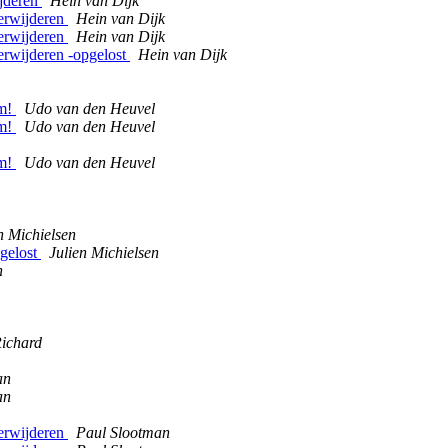
ijderen
Hein van Dijk
verwijderen
Hein van Dijk
verwijderen
Hein van Dijk
verwijderen -opgelost
Hein van Dijk
rm!
Udo van den Heuvel
rm!
Udo van den Heuvel
rm!
Udo van den Heuvel
n Michielsen
pgelost
Julien Michielsen
h
ichard
an
an
verwijderen
Paul Slootman