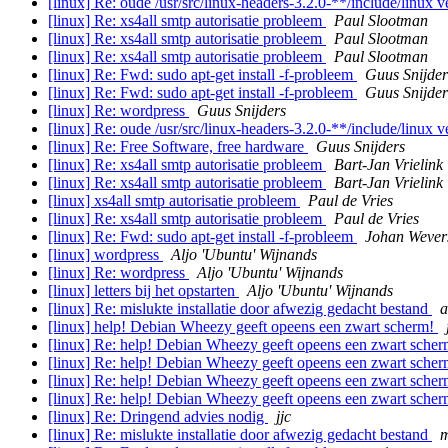
[linux] Re: oude /usr/src/linux-headers-3.2.0-**/include/linux 
[linux] Re: xs4all smtp autorisatie probleem
Paul Slootman
[linux] Re: xs4all smtp autorisatie probleem
Paul Slootman
[linux] Re: xs4all smtp autorisatie probleem
Paul Slootman
[linux] Re: Fwd: sudo apt-get install -f-probleem
Guus Snijder
[linux] Re: Fwd: sudo apt-get install -f-probleem
Guus Snijder
[linux] Re: wordpress
Guus Snijders
[linux] Re: oude /usr/src/linux-headers-3.2.0-**/include/linux 
[linux] Re: Free Software, free hardware
Guus Snijders
[linux] Re: xs4all smtp autorisatie probleem
Bart-Jan Vrielink
[linux] Re: xs4all smtp autorisatie probleem
Bart-Jan Vrielink
[linux] xs4all smtp autorisatie probleem
Paul de Vries
[linux] Re: xs4all smtp autorisatie probleem
Paul de Vries
[linux] Re: Fwd: sudo apt-get install -f-probleem
Johan Wever
[linux] wordpress
Aljo 'Ubuntu' Wijnands
[linux] Re: wordpress
Aljo 'Ubuntu' Wijnands
[linux] letters bij het opstarten
Aljo 'Ubuntu' Wijnands
[linux] Re: mislukte installatie door afwezig gedacht bestand
a
[linux] help! Debian Wheezy geeft opeens een zwart scherm!
[linux] Re: help! Debian Wheezy geeft opeens een zwart sche
[linux] Re: help! Debian Wheezy geeft opeens een zwart sche
[linux] Re: help! Debian Wheezy geeft opeens een zwart sche
[linux] Re: help! Debian Wheezy geeft opeens een zwart sche
[linux] Re: Dringend advies nodig
jjc
[linux] Re: mislukte installatie door afwezig gedacht bestand
m