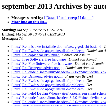
september 2013 Archives by aut
Messages sorted by:
[ Draad ]
[ onderwerp ]
[ datum ]
More info on this list...
Starting:
Ma Sep 2 15:25:15 CEST 2013
Ending:
Ma Sep 30 10:46:11 CEST 2013
Messages:
73
[linux] Re: mislukte installatie door afwezig gedacht bestand
D
[linux] Re: Fwd: sudo apt-get install -f-probleem
Daniel von 
[linux] Re: copy naar /dev/null?
Daniel von Asmuth
[linux] Free Software, free hardware
Daniel von Asmuth
[linux] Re: Free Software, free hardware
Daniel von Asmuth
[linux] Re: Dringend advies nodig
Daniel von Asmuth
[linux] Re: oude /usr/src/linux-headers-3.2.0-**/include/linux 
[linux] Re: Dringend advies nodig
Frans van Berckel
[linux] Re: Fwd: sudo apt-get install -f-probleem
Der
[linux] Re: Fwd: sudo apt-get install -f-probleem
Der
[linux] Re: Fwd: sudo apt-get install -f-probleem
Der
[linux] Re: help! Debian Wheezy geeft opeens een zwart sche
[linux] Re: oude /usr/src/linux-headers-3.2.0-**/include/linux 
[linux] Re: oude /usr/src/linux-headers-3.2.0-**/include/linux 