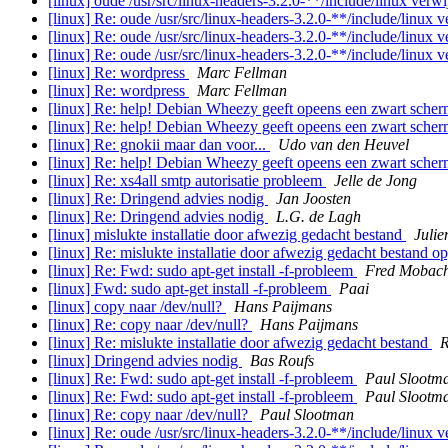
[linux] oude /usr/src/linux-headers-3.2.0-**/include/linux verw
[linux] Re: oude /usr/src/linux-headers-3.2.0-**/include/linux 
[linux] Re: oude /usr/src/linux-headers-3.2.0-**/include/linux 
[linux] Re: oude /usr/src/linux-headers-3.2.0-**/include/linux 
[linux] Re: wordpress
Marc Fellman
[linux] Re: wordpress
Marc Fellman
[linux] Re: help! Debian Wheezy geeft opeens een zwart sche
[linux] Re: help! Debian Wheezy geeft opeens een zwart sche
[linux] Re: gnokii maar dan voor...
Udo van den Heuvel
[linux] Re: help! Debian Wheezy geeft opeens een zwart sche
[linux] Re: xs4all smtp autorisatie probleem
Jelle de Jong
[linux] Re: Dringend advies nodig
Jan Joosten
[linux] Re: Dringend advies nodig
L.G. de Lagh
[linux] mislukte installatie door afwezig gedacht bestand
Julie
[linux] Re: mislukte installatie door afwezig gedacht bestand o
[linux] Re: Fwd: sudo apt-get install -f-probleem
Fred Mobac
[linux] Fwd: sudo apt-get install -f-probleem
Paai
[linux] copy naar /dev/null?
Hans Paijmans
[linux] Re: copy naar /dev/null?
Hans Paijmans
[linux] Re: mislukte installatie door afwezig gedacht bestand
R
[linux] Dringend advies nodig
Bas Roufs
[linux] Re: Fwd: sudo apt-get install -f-probleem
Paul Slootm
[linux] Re: Fwd: sudo apt-get install -f-probleem
Paul Slootm
[linux] Re: copy naar /dev/null?
Paul Slootman
[linux] Re: oude /usr/src/linux-headers-3.2.0-**/include/linux 