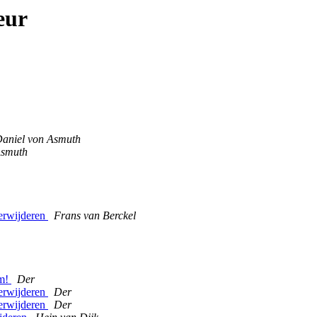
eur
aniel von Asmuth
Asmuth
verwijderen
Frans van Berckel
rm!
Der
verwijderen
Der
verwijderen
Der