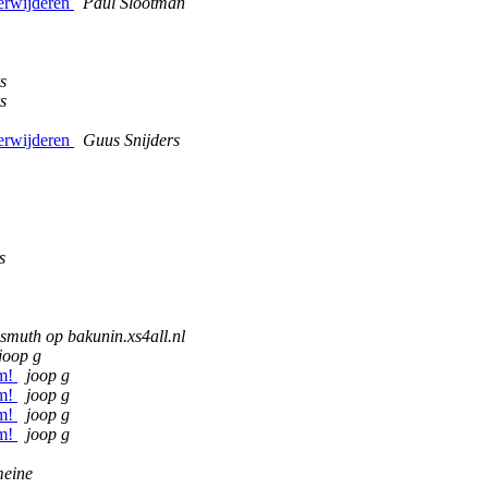
verwijderen
Paul Slootman
s
s
verwijderen
Guus Snijders
s
smuth op bakunin.xs4all.nl
joop g
rm!
joop g
rm!
joop g
rm!
joop g
rm!
joop g
eine