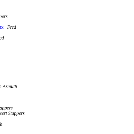
pers
nux
Fred
ed
on Asmuth
tappers
eert Stappers
th