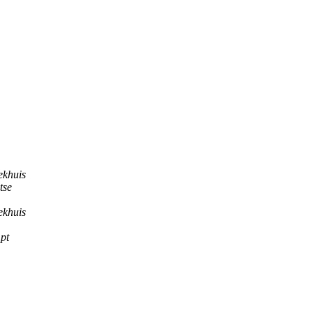
ekhuis
tse
ekhuis
pt