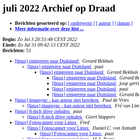
juli 2022 Archief op Draad
Berichten gesorteerd op:
[ onderwerp ]
[ auteur ]
[ datum ]
Meer informatie over deze lijst ...
Begin:
Zo Jul 3 20:51:48 CEST 2022
Einde:
Zo Jul 31 09:42:13 CEST 2022
Berichten:
53
[linux] emigreren naar Duitsland
Gerard Bekhuis
[linux] emigreren naar Duitsland
paai
[linux] emigreren naar Duitsland
Gerard Bekhuis
[linux] emigreren naar Duitsland
Gerard B
[linux] emigreren naar Duitsland
joop gerri
[linux] emigreren naar Duitsland
paai
[linux] emigreren naar Duitsland
Gerard B
[linux] imapsync - kan auteur niet bereiken
Paul de Vries
[linux] imapsync - kan auteur niet bereiken
Fré van Lim
[linux] 8-inch drive ophalen
paai
[linux] 8-inch drive ophalen
Geert Stappers
[linux] Fotoscanner voor Linux
Fred
[linux] Fotoscanner voor Linux
Daniel C. von Asmuth
[linux] Fotoscanner voor Linux
paai