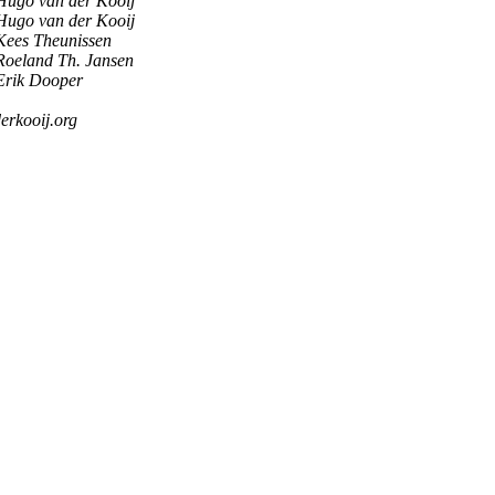
Hugo van der Kooij
Hugo van der Kooij
Kees Theunissen
Roeland Th. Jansen
Erik Dooper
erkooij.org