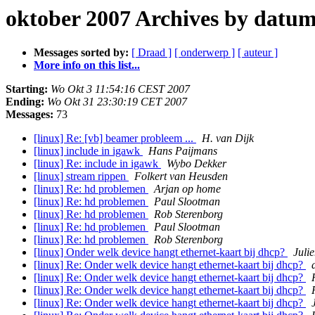
oktober 2007 Archives by datu
Messages sorted by:
[ Draad ]
[ onderwerp ]
[ auteur ]
More info on this list...
Starting:
Wo Okt 3 11:54:16 CEST 2007
Ending:
Wo Okt 31 23:30:19 CET 2007
Messages:
73
[linux] Re: [vb] beamer probleem ...
H. van Dijk
[linux] include in igawk
Hans Paijmans
[linux] Re: include in igawk
Wybo Dekker
[linux] stream rippen
Folkert van Heusden
[linux] Re: hd problemen
Arjan op home
[linux] Re: hd problemen
Paul Slootman
[linux] Re: hd problemen
Rob Sterenborg
[linux] Re: hd problemen
Paul Slootman
[linux] Re: hd problemen
Rob Sterenborg
[linux] Onder welk device hangt ethernet-kaart bij dhcp?
Juli
[linux] Re: Onder welk device hangt ethernet-kaart bij dhcp?
[linux] Re: Onder welk device hangt ethernet-kaart bij dhcp?
[linux] Re: Onder welk device hangt ethernet-kaart bij dhcp?
[linux] Re: Onder welk device hangt ethernet-kaart bij dhcp?