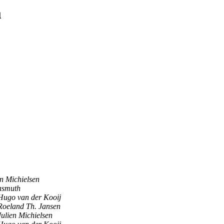
m
en Michielsen
asmuth
Hugo van der Kooij
Roeland Th. Jansen
Julien Michielsen