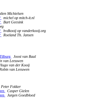
ulien Michielsen
?
michel op mitch-it.nl
?
Bart Geesink
org
?
hvdkooij op vanderkooij.org
?
Roeland Th. Jansen
 Tilburg
Joost van Baal
in van Leeuwen
Hugo van der Kooij
Robin van Leeuwen
Peter Fokker
ngen
Casper Gielen
ngen
Jurgen Goedbloed