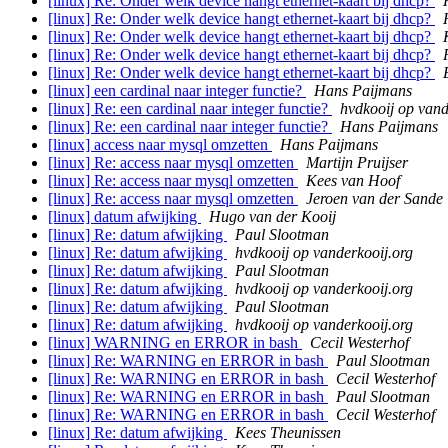
[linux] Re: Onder welk device hangt ethernet-kaart bij dhcp?
[linux] Re: Onder welk device hangt ethernet-kaart bij dhcp?
[linux] Re: Onder welk device hangt ethernet-kaart bij dhcp?
[linux] Re: Onder welk device hangt ethernet-kaart bij dhcp?
[linux] Re: Onder welk device hangt ethernet-kaart bij dhcp?
[linux] een cardinal naar integer functie?
Hans Paijmans
[linux] Re: een cardinal naar integer functie?
hvdkooij op vand
[linux] Re: een cardinal naar integer functie?
Hans Paijmans
[linux] access naar mysql omzetten
Hans Paijmans
[linux] Re: access naar mysql omzetten
Martijn Pruijser
[linux] Re: access naar mysql omzetten
Kees van Hoof
[linux] Re: access naar mysql omzetten
Jeroen van der Sande
[linux] datum afwijking
Hugo van der Kooij
[linux] Re: datum afwijking
Paul Slootman
[linux] Re: datum afwijking
hvdkooij op vanderkooij.org
[linux] Re: datum afwijking
Paul Slootman
[linux] Re: datum afwijking
hvdkooij op vanderkooij.org
[linux] Re: datum afwijking
Paul Slootman
[linux] Re: datum afwijking
hvdkooij op vanderkooij.org
[linux] WARNING en ERROR in bash
Cecil Westerhof
[linux] Re: WARNING en ERROR in bash
Paul Slootman
[linux] Re: WARNING en ERROR in bash
Cecil Westerhof
[linux] Re: WARNING en ERROR in bash
Paul Slootman
[linux] Re: WARNING en ERROR in bash
Cecil Westerhof
[linux] Re: datum afwijking
Kees Theunissen