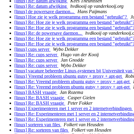
[linux] Re: datum afwijking
Kees Theunissen
[linux] Re: datum afwijking
hvdkooij op vanderkooij.org
[linux] de powersave daemon...
Hans Paijmans
[linux] Hoe zie je welk programma een bestand "gebruikt"?
J
[linux] Re: Hoe zie je welk programma een bestand "gebruikt"
[linux] Re: Hoe zie je welk programma een bestand "gebruikt"
[linux] Re: de powersave daemon...
hvdkooij op vanderkooij.
[linux] Re: Hoe zie je welk programma een bestand "gebruikt"
[linux] Re: Hoe zie je welk programma een bestand "gebruikt"
[linux] cups server
Wybo Dekker
[linux] Re: cups server
Hugo van der Kooij
[linux] Re: cups server
Jan Gnodde
[linux] Re: cups server
Wybo Dekker
[linux] vacature beheerder Linux-systemen bij Universiteit van
[linux] Vreemd probleem ubuntu gutsy + proxy + apt-get
Rob
[linux] Re: Vreemd probleem ubuntu gutsy + proxy + apt-get
[linux] Re: Vreemd probleem ubuntu gutsy + proxy + apt-get
[linux] BASH vraagje
Jan Rozema
[linux] Re: BASH vraagje
Casper Gielen
[linux] Re: BASH vraagje
Peter Fokker
[linux] Experimenteren met 1 server en 2 internetverbindingen
[linux] Re: Experimenteren met 1 server en 2 internetverbindi
[linux] Re: Experimenteren met 1 server en 2 internetverbindi
[linux] sorteren van files
Folkert van Heusden
[linux] Re: sorteren van files
Folkert van Heusden