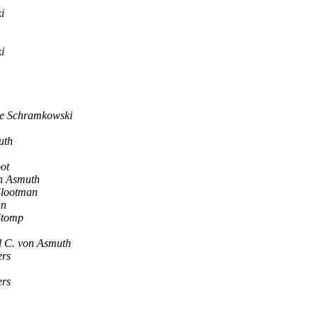
i
i
e Schramkowski
uth
ot
n Asmuth
Slootman
an
Stomp
l C. von Asmuth
ers
ers