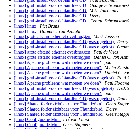
[linux] grub-install voor debian-live CD
Paul Slootman
[linux] grub-install voor debian-live CD
George Schramkowsk
[linux] grub-install voor debian-live CD
Mike Jonkmans
[linux] grub-install voor debian-live CD
Derry
[linux] grub-install voor debian-live CD
George Schramkowsk
[linux] linux
Piet Brans
[linux] linux
Daniel C. von Asmuth
[linux] grote afstand ethernet overbruggen
Mark Janssen
[linux] grub-install voor debian-live CD (was opgelost)
Derry
[linux] grub-install voor debian-live CD (was opgelost)
Georg
[linux] grote afstand ethernet overbruggen
Paul de Vries
[linux] grote afstand ethernet overbruggen
Daniel C. von Asm
[linux] Apache probleem: wat moeten we doen?
paai
[linux] Apache probleem: wat moeten we doen?
Micha Kerslo
[linux] Apache probleem: wat moeten we doen?
Daniel C. vo
[linux] grub-install voor debian-live CD (was opgelost)
Paul 
[linux] Apache probleem: wat moeten we doen?
Paul Slootm
[linux] grub-install voor debian-live CD (was opgelost)
Dick 
[linux] Apache probleem: wat moeten we doen?
paai
[linux] grub-install voor debian-live CD (was opgelost)
Danie
[linux] Shared folder zichtbaar voor Thunderbird
Geert Stapp
[linux] Shared folder zichtbaar voor Thunderbird
Derry
[linux] Shared folder zichtbaar voor Thunderbird
Geert Stapp
[linux] Configuratie Mutt
Fré van Limpt
[linux] Configuratie Mutt
Geert Stappers