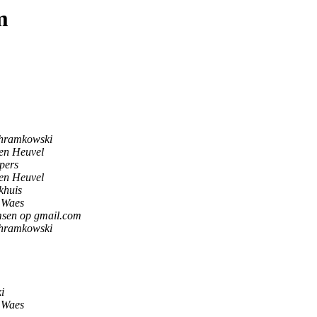
m
hramkowski
en Heuvel
pers
en Heuvel
khuis
 Waes
msen op gmail.com
hramkowski
i
 Waes