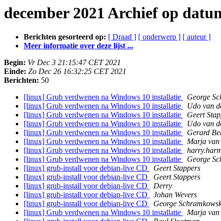
december 2021 Archief op datu
Berichten gesorteerd op:
[ Draad ]
[ onderwerp ]
[ auteur ]
Meer informatie over deze lijst ...
Begin:
Vr Dec 3 21:15:47 CET 2021
Einde:
Zo Dec 26 16:32:25 CET 2021
Berichten:
50
[linux] Grub verdwenen na Windows 10 installatie
George Sc
[linux] Grub verdwenen na Windows 10 installatie
Udo van d
[linux] Grub verdwenen na Windows 10 installatie
Geert Stap
[linux] Grub verdwenen na Windows 10 installatie
Udo van d
[linux] Grub verdwenen na Windows 10 installatie
Gerard Be
[linux] Grub verdwenen na Windows 10 installatie
Marja van
[linux] Grub verdwenen na Windows 10 installatie
harry.har
[linux] Grub verdwenen na Windows 10 installatie
George Sc
[linux] grub-install voor debian-live CD
Geert Stappers
[linux] grub-install voor debian-live CD
Geert Stappers
[linux] grub-install voor debian-live CD
Derry
[linux] grub-install voor debian-live CD
Johan Wevers
[linux] grub-install voor debian-live CD
George Schramkowsk
[linux] Grub verdwenen na Windows 10 installatie
Marja van