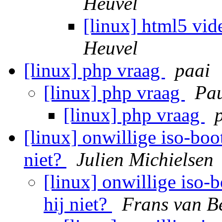
Heuvel
[linux] html5 vi
Heuvel
[linux] php vraag
paai
[linux] php vraag
Pau
[linux] php vraag
[linux] onwillige iso-boo
niet?
Julien Michielsen
[linux] onwillige iso-
hij niet?
Frans van B