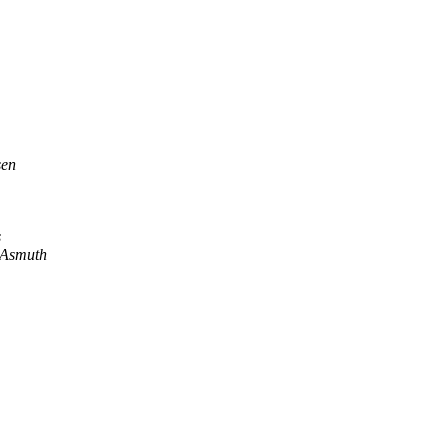
sen
s
 Asmuth