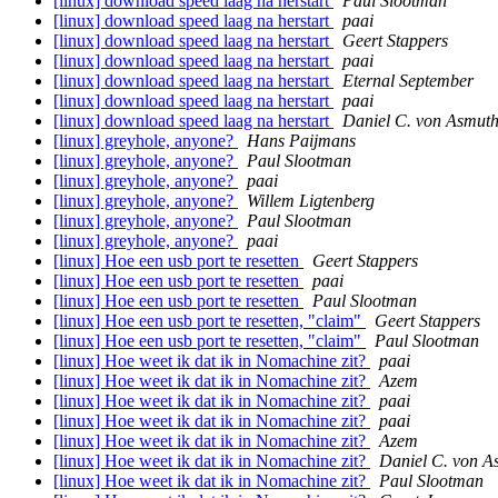
[linux] download speed laag na herstart
Paul Slootman
[linux] download speed laag na herstart
paai
[linux] download speed laag na herstart
Geert Stappers
[linux] download speed laag na herstart
paai
[linux] download speed laag na herstart
Eternal September
[linux] download speed laag na herstart
paai
[linux] download speed laag na herstart
Daniel C. von Asmut
[linux] greyhole, anyone?
Hans Paijmans
[linux] greyhole, anyone?
Paul Slootman
[linux] greyhole, anyone?
paai
[linux] greyhole, anyone?
Willem Ligtenberg
[linux] greyhole, anyone?
Paul Slootman
[linux] greyhole, anyone?
paai
[linux] Hoe een usb port te resetten
Geert Stappers
[linux] Hoe een usb port te resetten
paai
[linux] Hoe een usb port te resetten
Paul Slootman
[linux] Hoe een usb port te resetten, "claim"
Geert Stappers
[linux] Hoe een usb port te resetten, "claim"
Paul Slootman
[linux] Hoe weet ik dat ik in Nomachine zit?
paai
[linux] Hoe weet ik dat ik in Nomachine zit?
Azem
[linux] Hoe weet ik dat ik in Nomachine zit?
paai
[linux] Hoe weet ik dat ik in Nomachine zit?
paai
[linux] Hoe weet ik dat ik in Nomachine zit?
Azem
[linux] Hoe weet ik dat ik in Nomachine zit?
Daniel C. von A
[linux] Hoe weet ik dat ik in Nomachine zit?
Paul Slootman