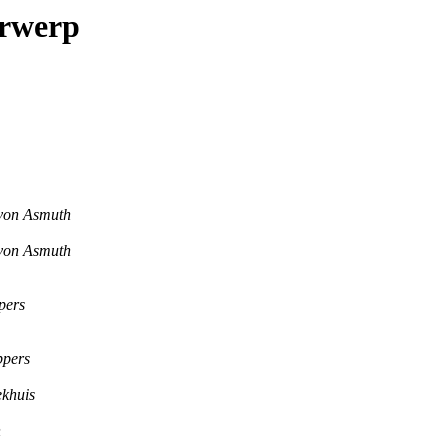
erwerp
 von Asmuth
 von Asmuth
pers
ppers
khuis
h