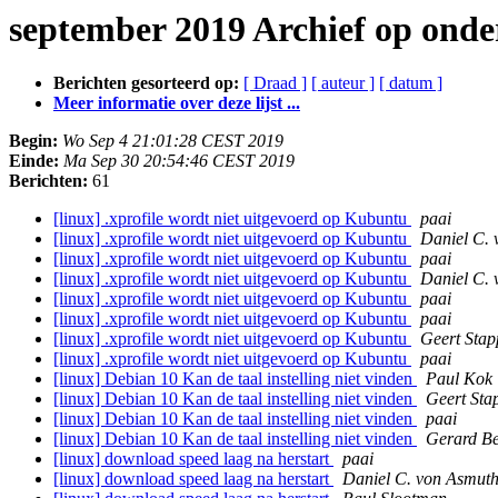
september 2019 Archief op ond
Berichten gesorteerd op:
[ Draad ]
[ auteur ]
[ datum ]
Meer informatie over deze lijst ...
Begin:
Wo Sep 4 21:01:28 CEST 2019
Einde:
Ma Sep 30 20:54:46 CEST 2019
Berichten:
61
[linux] .xprofile wordt niet uitgevoerd op Kubuntu
paai
[linux] .xprofile wordt niet uitgevoerd op Kubuntu
Daniel C.
[linux] .xprofile wordt niet uitgevoerd op Kubuntu
paai
[linux] .xprofile wordt niet uitgevoerd op Kubuntu
Daniel C.
[linux] .xprofile wordt niet uitgevoerd op Kubuntu
paai
[linux] .xprofile wordt niet uitgevoerd op Kubuntu
paai
[linux] .xprofile wordt niet uitgevoerd op Kubuntu
Geert Stap
[linux] .xprofile wordt niet uitgevoerd op Kubuntu
paai
[linux] Debian 10 Kan de taal instelling niet vinden
Paul Kok
[linux] Debian 10 Kan de taal instelling niet vinden
Geert Sta
[linux] Debian 10 Kan de taal instelling niet vinden
paai
[linux] Debian 10 Kan de taal instelling niet vinden
Gerard Be
[linux] download speed laag na herstart
paai
[linux] download speed laag na herstart
Daniel C. von Asmut