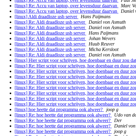
[linux] Re: Accu van laptop, over levensduur daarvan
Paul S
[linux] Re: Accu van laptop, over levensduur daarvan
Marc V
[linux] Re: Accu van laptop, over levensduur daarvan
Daniel
[linux] Aldi draadloze usb server
Hans Paijmans
[linux] Re: Aldi draadloze usb server
Daniel von Asmuth
[linux] Re: Aldi draadloze usb server
Daniel von Asmuth
[linux] Re: Aldi draadloze usb server
Hans Paijmans
[linux] Re: Aldi draadloze usb server
Johan Wevers
[linux] Re: Aldi draadloze usb server
Huub Reuver
[linux] Re: Aldi draadloze usb server
Micha Kersloot
[linux] Re: Aldi draadloze usb server
Daniel von Asmuth
[linux] Hier script voor schrijven, hoe doenbaar en duur zou d
[linux] Re: Hier script voor schrijven, hoe doenbaar en duur z
[linux] Re: Hier script voor schrijven, hoe doenbaar en duur z
[linux] Re: Hier script voor schrijven, hoe doenbaar en duur z
[linux] Re: Hier script voor schrijven, hoe doenbaar en duur z
[linux] Re: Hier script voor schrijven, hoe doenbaar en duur z
[linux] Re: Hier script voor schrijven, hoe doenbaar en duur z
[linux] Re: Hier script voor schrijven, hoe doenbaar en duur z
[linux] Re: Hier script voor schrijven, hoe doenbaar en duur z
[linux] hoe heette dat programma ook alweer?
joop g
[linux] Re: hoe heette dat programma ook alweer?
Udo van d
[linux] Re: hoe heette dat programma ook alweer?
Der
[linux] Re: hoe heette dat programma ook alweer?
Daniel von
[linux] Re: hoe heette dat programma ook alweer?
joop g