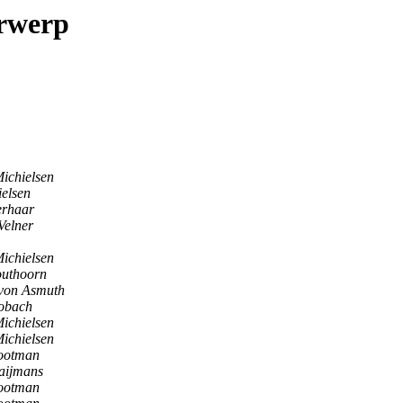
erwerp
Michielsen
ielsen
erhaar
Velner
Michielsen
outhoorn
 von Asmuth
obach
Michielsen
Michielsen
lootman
aijmans
lootman