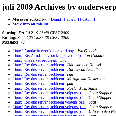
juli 2009 Archives by onderwer
Messages sorted by:
[ Draad ]
[ auteur ]
[ datum ]
More info on this list...
Starting:
Do Jul 2 19:06:49 CEST 2009
Ending:
Za Jul 25 18:37:38 CEST 2009
Messages:
77
[linux] Aandacht voor koppelverkoop
Jan Gnodde
[linux] Re: Aandacht voor koppelverkoop
Jan Gnodde
[linux] dns server probleem
paai
[linux] Re: dns server probleem
Udo van den Heuvel
[linux] Re: dns server probleem
Daniel von Asmuth
[linux] Re: dns server probleem
paai
[linux] Re: dns server probleem
Martijn van Oosterhout
[linux] Re: dns server probleem
paai
[linux] Re: dns server probleem
Roeland Th. Jansen
[linux] Re: dns server probleem volgens paai
Geert Stappers
[linux] Re: dns server probleem volgens paai
Geert Stappers
[linux] Re: dns server probleem volgens paai
paai
[linux] Re: dns server probleem volgens paai
Geert Stappers
[linux] Re: dns server probleem volgens paai
Udo van den He