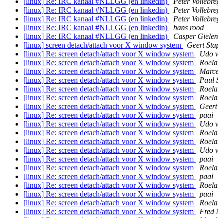
[linux] Re: IRC kanaal #NLLGG (en linkedin)
Peter Vollebre
[linux] Re: IRC kanaal #NLLGG (en linkedin)
Peter Vollebre
[linux] Re: IRC kanaal #NLLGG (en linkedin)
Peter Vollebre
[linux] Re: IRC kanaal #NLLGG (en linkedin)
hans rood
[linux] Re: IRC kanaal #NLLGG (en linkedin)
Casper Gielen
[linux] screen detach/attach voor X window system
Geert Sta
[linux] Re: screen detach/attach voor X window system
Udo v
[linux] Re: screen detach/attach voor X window system
Roela
[linux] Re: screen detach/attach voor X window system
Marce
[linux] Re: screen detach/attach voor X window system
Paul 
[linux] Re: screen detach/attach voor X window system
Roela
[linux] Re: screen detach/attach voor X window system
Roela
[linux] Re: screen detach/attach voor X window system
Geert
[linux] Re: screen detach/attach voor X window system
paai
[linux] Re: screen detach/attach voor X window system
Udo v
[linux] Re: screen detach/attach voor X window system
Roela
[linux] Re: screen detach/attach voor X window system
Roela
[linux] Re: screen detach/attach voor X window system
Udo v
[linux] Re: screen detach/attach voor X window system
paai
[linux] Re: screen detach/attach voor X window system
Roela
[linux] Re: screen detach/attach voor X window system
paai
[linux] Re: screen detach/attach voor X window system
Roela
[linux] Re: screen detach/attach voor X window system
paai
[linux] Re: screen detach/attach voor X window system
Roela
[linux] Re: screen detach/attach voor X window system
Fred