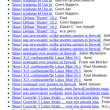
[linux] tcpdump M Out In
marceln op pion.xs4all.nl
[linux] tcpdump M Out In
Geert Stappers
[linux] tcpdump M Out In
Geert-Jan
[linux] tcpdump M Out In
Geert Stappers
[linux] Debian "Buster" 10.2
Paul
[linux] Debian "Buster" 10.2
Geert Stappers
[linux] Debian "Buster" 10.2
Daniel C. von Asmuth
[linux] Debian "Buster" 10.2
m.a. perry
[linux] pan newsreader: welke poorten openen in firewall
Juli
[linux] pan newsreader: welke poorten openen in firewall
Dan
[linux] pan newsreader: welke poorten openen in firewall
Gee
[linux] pan newsreader: welke poorten openen in firewall
Pau
[linux] nogmaals over poorten en firewall
Julien Michielsen
[linux] X11 configuratiefile Linux Mint 19.3
Azem
[linux] nogmaals over poorten en firewall
Frans van Berckel
[linux] X11 configuratiefile Linux Mint 19.3
Paul Slootman
[linux] X11 configuratiefile Linux Mint 19.3
Azem
[linux] X11 configuratiefile Linux Mint 19.3
Paul Slootman
[linux] X11 configuratiefile Linux Mint 19.3
Azem
[linux] nogmaals over poorten en firewall
Mark Janssen
[linux] pan nieuwslezer werkend, geen firewall probleem maar
[linux] pan nieuwslezer werkend, geen firewall probleem maar
[linux] Gezocht: 5 Linux freaks ... voor een uitzoek klus
Fran
[linux] Gezocht: 5 Linux freaks ... voor een uitzoek klus
Fran
[linux] Gezocht: 5 Linux freaks ... voor een uitzoek klus
m.a. 