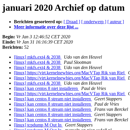
januari 2020 Archief op datum
Berichten gesorteerd op:
[ Draad ]
[ onderwerp ]
[ auteur ]
Meer informatie over deze lijst ...
Begin:
Vr Jan 3 12:46:52 CET 2020
Einde:
Vr Jan 31 16:16:39 CET 2020
Berichten:
52
[linux] mkfs.ext4 & 2038
Udo van den Heuvel
[linux] mkfs.ext4 & 2038
Paul Slootman
[linux] mkfs.ext4 & 2038
Udo van den Heuvel
[linux] https://virt.kernelnewbies.org/MacVTap Rik van Riel
G
[linux] https://virt.kernelnewbies.org/MacVTap Rik van Riel
[linux] mkfs.ext4 & 2038
Udo van den Heuvel
[linux] kan centos 8 niet installeren
Paul de Vries
[linux] https://virt.kernelnewbies.org/MacVTap Rik van Riel
G
[linux] kan centos 8 stream niet installeren
Geert Stappers
[linux] kan centos 8 stream niet installeren
Paul de Vries
[linux] kan centos 8 stream niet installeren
Frans van Berckel
[linux] kan centos 8 stream niet installeren
Geert Stappers
[linux] kan centos 8 stream niet installeren
Frans van Berckel
[linux] tcpdump M Out In
Geert Stappers