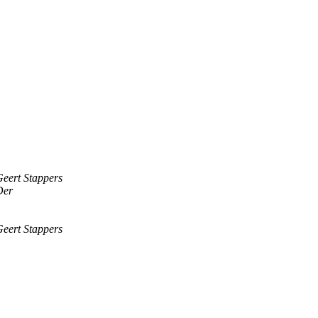
eert Stappers
Der
eert Stappers