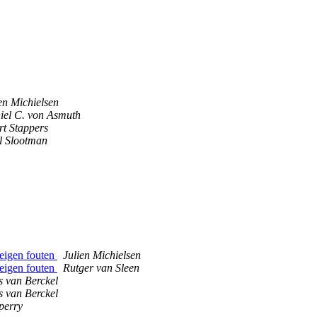
en Michielsen
iel C. von Asmuth
rt Stappers
l Slootman
 eigen fouten
Julien Michielsen
 eigen fouten
Rutger van Sleen
s van Berckel
s van Berckel
perry