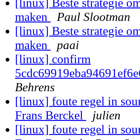
[linux] Beste strategie o
maken
Paul Slootman
[linux] Beste strategie o
maken
paai
[linux] confirm
5cdc69919eba94691ef6
Behrens
[linux] foute regel in sou
Frans Berckel
julien
[linux] foute regel in sou