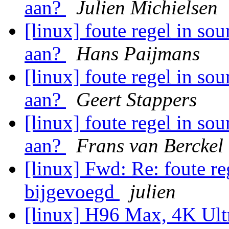
aan?
Julien Michielsen
[linux] foute regel in sour
aan?
Hans Paijmans
[linux] foute regel in sour
aan?
Geert Stappers
[linux] foute regel in sour
aan?
Frans van Berckel
[linux] Fwd: Re: foute reg
bijgevoegd
julien
[linux] H96 Max, 4K Ul