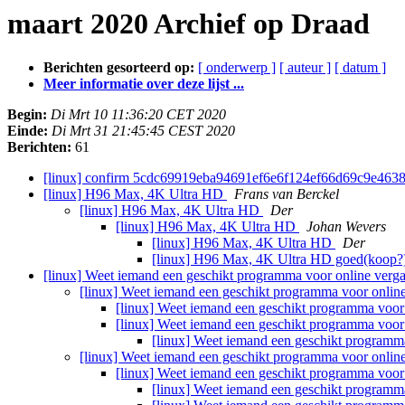
maart 2020 Archief op Draad
Berichten gesorteerd op:
[ onderwerp ]
[ auteur ]
[ datum ]
Meer informatie over deze lijst ...
Begin:
Di Mrt 10 11:36:20 CET 2020
Einde:
Di Mrt 31 21:45:45 CEST 2020
Berichten:
61
[linux] confirm 5cdc69919eba94691ef6e6f124ef66d69c9e463
[linux] H96 Max, 4K Ultra HD
Frans van Berckel
[linux] H96 Max, 4K Ultra HD
Der
[linux] H96 Max, 4K Ultra HD
Johan Wevers
[linux] H96 Max, 4K Ultra HD
Der
[linux] H96 Max, 4K Ultra HD goed(koop?
[linux] Weet iemand een geschikt programma voor online verg
[linux] Weet iemand een geschikt programma voor onlin
[linux] Weet iemand een geschikt programma voor
[linux] Weet iemand een geschikt programma voor
[linux] Weet iemand een geschikt programm
[linux] Weet iemand een geschikt programma voor onlin
[linux] Weet iemand een geschikt programma voor
[linux] Weet iemand een geschikt programm