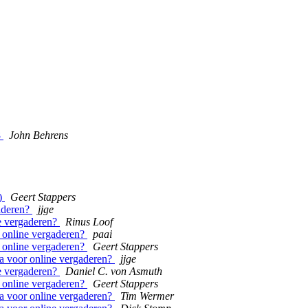
8
John Behrens
)
Geert Stappers
aderen?
jjge
e vergaderen?
Rinus Loof
 online vergaderen?
paai
 online vergaderen?
Geert Stappers
a voor online vergaderen?
jjge
e vergaderen?
Daniel C. von Asmuth
 online vergaderen?
Geert Stappers
a voor online vergaderen?
Tim Wermer