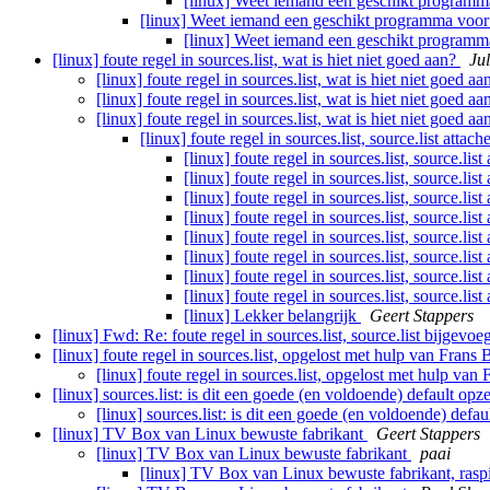
[linux] Weet iemand een geschikt programm
[linux] Weet iemand een geschikt programma voor
[linux] Weet iemand een geschikt programm
[linux] foute regel in sources.list, wat is hiet niet goed aan?
Ju
[linux] foute regel in sources.list, wat is hiet niet goed a
[linux] foute regel in sources.list, wat is hiet niet goed a
[linux] foute regel in sources.list, wat is hiet niet goed a
[linux] foute regel in sources.list, source.list attac
[linux] foute regel in sources.list, source.lis
[linux] foute regel in sources.list, source.lis
[linux] foute regel in sources.list, source.lis
[linux] foute regel in sources.list, source.lis
[linux] foute regel in sources.list, source.lis
[linux] foute regel in sources.list, source.lis
[linux] foute regel in sources.list, source.lis
[linux] foute regel in sources.list, source.lis
[linux] Lekker belangrijk
Geert Stappers
[linux] Fwd: Re: foute regel in sources.list, source.list bijgevo
[linux] foute regel in sources.list, opgelost met hulp van Frans
[linux] foute regel in sources.list, opgelost met hulp van
[linux] sources.list: is dit een goede (en voldoende) default opz
[linux] sources.list: is dit een goede (en voldoende) defa
[linux] TV Box van Linux bewuste fabrikant
Geert Stappers
[linux] TV Box van Linux bewuste fabrikant
paai
[linux] TV Box van Linux bewuste fabrikant, rasp