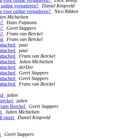
a voor online vergaderen?
Dick Stomp
 online vergaderen?
Daniel Kropveld
a voor online vergaderen?
Nico Rikken
lien Michielsen
an?
Hans Paijmans
an?
Geert Stappers
an?
Frans van Berckel
hed
Frans van Berckel
t attached
paai
t attached
paai
t attached
Frans van Berckel
t attached
Julien Michielsen
t attached
derDer
t attached
Geert Stappers
t attached
Geert Stappers
t attached
Frans van Berckel
egd
julien
 Berckel
julien
 Frans Berckel
Geert Stappers
et
Julien Michielsen
ult opzet
Daniel Kropveld
i
Geert Stappers