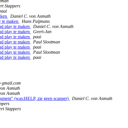
otman
rt Stappers
paai
maken
Daniel C. von Asmuth
ay te maken
Hans Paijmans
and play te maken
Daniel C. von Asmuth
and play te maken
Geert-Jan
and play te maken
paai
and play te maken
Paul Slootman
and play te maken
paai
and play te maken
Paul Slootman
and play te maken
paai
p gmail.com
von Asmuth
von Asmuth
argument" (was:HELP, zie geen scanner)
Daniel C. von Asmuth
ppers
rt Stappers