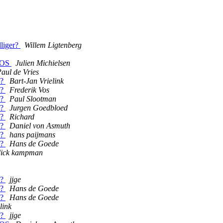
lliger?
Willem Ligtenberg
d OS
Julien Michielsen
aul de Vries
e?
Bart-Jan Vrielink
e?
Frederik Vos
e?
Paul Slootman
e?
Jurgen Goedbloed
e?
Richard
e?
Daniel von Asmuth
e?
hans paijmans
e?
Hans de Goede
dick kampman
e?
jjge
e?
Hans de Goede
e?
Hans de Goede
link
e?
jjge