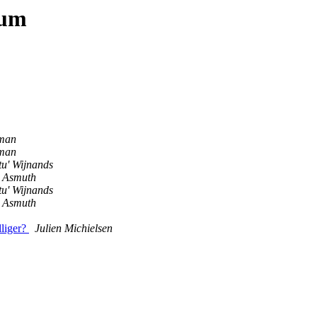
tum
tman
tman
tu' Wijnands
n Asmuth
tu' Wijnands
n Asmuth
lliger?
Julien Michielsen