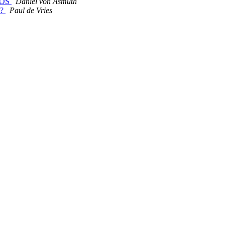
d OS
Daniel von Asmuth
e?
Paul de Vries