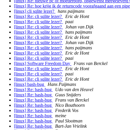
[linux] Re: nieuwe pc of moederbord, ongewenst meegelever
[linux] Re: hoe krijg ik de returncode voorafgaand aan een pip
[linux] cli sqlite lezer?
hans paijmans
[linux] Re: cli sqlite lezer?
Eric de Hont
[linux] Re: cli sqlite lezer?
paai
[linux] Re: cli sqlite lezer?
Johan van Dijk
[linux] Re: cli sqlite lezer?
hans paijmans
[linux] Re: cli sqlite lezer?
Eric de Hont
[linux] Re: cli sqlite lezer?
Johan van Dijk
[linux] Re: cli sqlite lezer?
hans paijmans
[linux] Re: cli sqlite lezer?
Eric de Hont
[linux] Re: cli sqlite lezer?
paai
[linux] Software Freedom Day
Frans van Berckel
[linux] Re: cli sqlite lezer?
Eric de Hont
[linux] Re: cli sqlite lezer?
paai
[linux] Re: cli sqlite lezer?
Eric de Hont
[linux] bash-bug
Hans Paijmans
[linux] Re: bash-bug
Udo van den Heuvel
[linux] Re: bash-bug
Guus Snijders
[linux] Re: bash-bug
Frans van Berckel
[linux] Re: bash-bug
Nico Bouthoorn
[linux] Re: bash-bug
Frederik Vos
[linux] Re: bash-bug
meine
[linux] Re: bash-bug
Paul Slootman
[linux] Re: bash-bug
Bart-Jan Vrielink