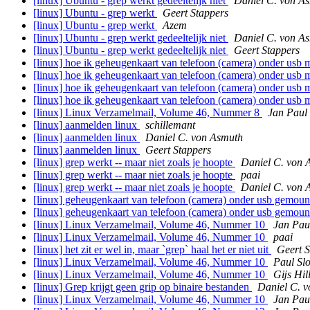
[linux] Ubuntu - grep werkt gedeeltelijk niet
Daniel C. von A
[linux] Ubuntu - grep werkt
Geert Stappers
[linux] Ubuntu - grep werkt
Azem
[linux] Ubuntu - grep werkt gedeeltelijk niet
Daniel C. von A
[linux] Ubuntu - grep werkt gedeeltelijk niet
Geert Stappers
[linux] hoe ik geheugenkaart van telefoon (camera) onder usb
[linux] hoe ik geheugenkaart van telefoon (camera) onder usb
[linux] hoe ik geheugenkaart van telefoon (camera) onder usb
[linux] hoe ik geheugenkaart van telefoon (camera) onder usb
[linux] Linux Verzamelmail, Volume 46, Nummer 8
Jan Paul
[linux] aanmelden linux
schillemant
[linux] aanmelden linux
Daniel C. von Asmuth
[linux] aanmelden linux
Geert Stappers
[linux] grep werkt -- maar niet zoals je hoopte
Daniel C. von 
[linux] grep werkt -- maar niet zoals je hoopte
paai
[linux] grep werkt -- maar niet zoals je hoopte
Daniel C. von 
[linux] geheugenkaart van telefoon (camera) onder usb gemount
[linux] geheugenkaart van telefoon (camera) onder usb gemount
[linux] Linux Verzamelmail, Volume 46, Nummer 10
Jan Pau
[linux] Linux Verzamelmail, Volume 46, Nummer 10
paai
[linux] het zit er wel in, maar `grep` haal het er niet uit
Geert S
[linux] Linux Verzamelmail, Volume 46, Nummer 10
Paul Sl
[linux] Linux Verzamelmail, Volume 46, Nummer 10
Gĳs Hil
[linux] Grep krijgt geen grip op binaire bestanden
Daniel C. 
[linux] Linux Verzamelmail, Volume 46, Nummer 10
Jan Pau