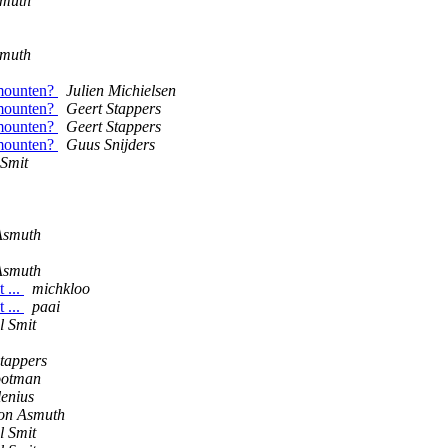
smuth
smuth
 mounten?
Julien Michielsen
 mounten?
Geert Stappers
 mounten?
Geert Stappers
 mounten?
Guus Snijders
 Smit
Asmuth
Asmuth
 ...
michkloo
 ...
paai
l Smit
tappers
ootman
lenius
von Asmuth
l Smit