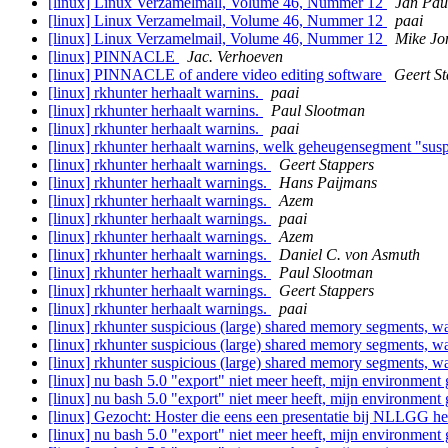
[linux] Linux Verzamelmail, Volume 46, Nummer 12
Jan Pau
[linux] Linux Verzamelmail, Volume 46, Nummer 12
paai
[linux] Linux Verzamelmail, Volume 46, Nummer 12
Mike J
[linux] PINNACLE
Jac. Verhoeven
[linux] PINNACLE of andere video editing software
Geert S
[linux] rkhunter herhaalt warnins.
paai
[linux] rkhunter herhaalt warnins.
Paul Slootman
[linux] rkhunter herhaalt warnins.
paai
[linux] rkhunter herhaalt warnins, welk geheugensegment "susp
[linux] rkhunter herhaalt warnings.
Geert Stappers
[linux] rkhunter herhaalt warnings.
Hans Paijmans
[linux] rkhunter herhaalt warnings.
Azem
[linux] rkhunter herhaalt warnings.
paai
[linux] rkhunter herhaalt warnings.
Azem
[linux] rkhunter herhaalt warnings.
Daniel C. von Asmuth
[linux] rkhunter herhaalt warnings.
Paul Slootman
[linux] rkhunter herhaalt warnings.
Geert Stappers
[linux] rkhunter herhaalt warnings.
paai
[linux] rkhunter suspicious (large) shared memory segments, w
[linux] rkhunter suspicious (large) shared memory segments, w
[linux] rkhunter suspicious (large) shared memory segments, w
[linux] nu bash 5.0 "export" niet meer heeft, mijn environment 
[linux] nu bash 5.0 "export" niet meer heeft, mijn environment 
[linux] Gezocht: Hoster die eens een presentatie bij NLLGG h
[linux] nu bash 5.0 "export" niet meer heeft, mijn environment 