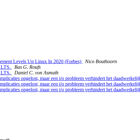
ement Levels Up Linux In 2020 (Forbes)
Nico Bouthoorn
4 LTS.
Bas G. Roufs
4 LTS.
Daniel C. von Asmuth
licaties opgelost, maar een i/o probleem verhindert het daadwerkeli
licaties opgelost, maar een i/o probleem verhindert het daadwerkeli
licaties opgelost, maar een i/o probleem verhindert het daadwerkeli