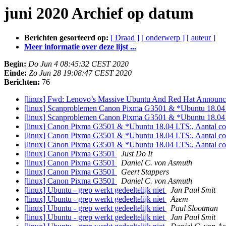
juni 2020 Archief op datum
Berichten gesorteerd op:
[ Draad ]
[ onderwerp ]
[ auteur ]
Meer informatie over deze lijst ...
Begin:
Do Jun 4 08:45:32 CEST 2020
Einde:
Zo Jun 28 19:08:47 CEST 2020
Berichten:
76
[linux] Fwd: Lenovo’s Massive Ubuntu And Red Hat Announc
[linux] Scanproblemen Canon Pixma G3501 & *Ubuntu 18.0
[linux] Scanproblemen Canon Pixma G3501 & *Ubuntu 18.0
[linux] Canon Pixma G3501 & *Ubuntu 18.04 LTS:, Aantal comp
[linux] Canon Pixma G3501 & *Ubuntu 18.04 LTS:, Aantal comp
[linux] Canon Pixma G3501 & *Ubuntu 18.04 LTS:, Aantal comp
[linux] Canon Pixma G3501
Just Do It
[linux] Canon Pixma G3501
Daniel C. von Asmuth
[linux] Canon Pixma G3501
Geert Stappers
[linux] Canon Pixma G3501
Daniel C. von Asmuth
[linux] Ubuntu - grep werkt gedeeltelijk niet
Jan Paul Smit
[linux] Ubuntu - grep werkt gedeeltelijk niet
Azem
[linux] Ubuntu - grep werkt gedeeltelijk niet
Paul Slootman
[linux] Ubuntu - grep werkt gedeeltelijk niet
Jan Paul Smit