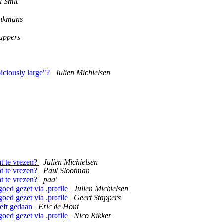
l Smit
onkmans
tappers
iciously large"?
Julien Michielsen
at te vrezen?
Julien Michielsen
at te vrezen?
Paul Slootman
at te vrezen?
paai
goed gezet via .profile
Julien Michielsen
goed gezet via .profile
Geert Stappers
eeft gedaan
Eric de Hont
goed gezet via .profile
Nico Rikken