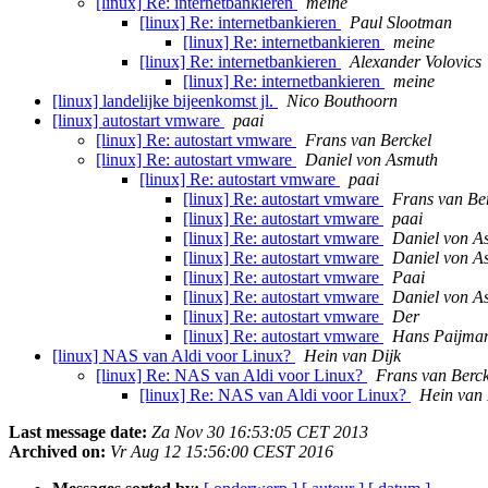
[linux] Re: internetbankieren
meine
[linux] Re: internetbankieren
Paul Slootman
[linux] Re: internetbankieren
meine
[linux] Re: internetbankieren
Alexander Volovics
[linux] Re: internetbankieren
meine
[linux] landelijke bijeenkomst jl.
Nico Bouthoorn
[linux] autostart vmware
paai
[linux] Re: autostart vmware
Frans van Berckel
[linux] Re: autostart vmware
Daniel von Asmuth
[linux] Re: autostart vmware
paai
[linux] Re: autostart vmware
Frans van Be
[linux] Re: autostart vmware
paai
[linux] Re: autostart vmware
Daniel von A
[linux] Re: autostart vmware
Daniel von A
[linux] Re: autostart vmware
Paai
[linux] Re: autostart vmware
Daniel von A
[linux] Re: autostart vmware
Der
[linux] Re: autostart vmware
Hans Paijma
[linux] NAS van Aldi voor Linux?
Hein van Dijk
[linux] Re: NAS van Aldi voor Linux?
Frans van Berck
[linux] Re: NAS van Aldi voor Linux?
Hein van 
Last message date:
Za Nov 30 16:53:05 CET 2013
Archived on:
Vr Aug 12 15:56:00 CEST 2016