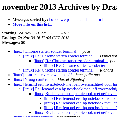
november 2013 Archives by Dra
Messages sorted by:
[ onderwerp ]
[ auteur ]
[ datum ]
More info on this list...
Starting:
Za Nov 2 21:22:39 CET 2013
Ending:
Za Nov 30 16:53:05 CET 2013
Messages:
60
[linux] Chrome starten zonder terminal...
paai
[linux] Re: Chrome starten zonder terminal...
Daniel vo
[linux] Re: Chrome starten zonder terminal...
paa
[linux] Re: Chrome starten zonder terminal..
[linux] Re: Chrome starten zonder terminal...
Richard
[linux] nomachine versie 4, iemand?
hans paijmans
[linux] Nluug conferentie
Marcel Nijenhof
[linux] Iemand een hp notebook met uefi overmachtigd voor linu
[linux] Re: Iemand een hp notebook met uefi overmachtig
[linux] Re: Iemand een hp notebook met uefi overm
[linux] Re: Iemand een hp notebook met uefi
[linux] Re: Iemand een hp notebook met uefi
[linux] Re: Iemand een hp notebook met uefi
[linux] Re: Iemand een hp notebook met uefi overm