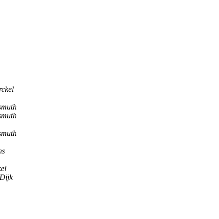
rckel
smuth
smuth
smuth
ns
el
Dijk