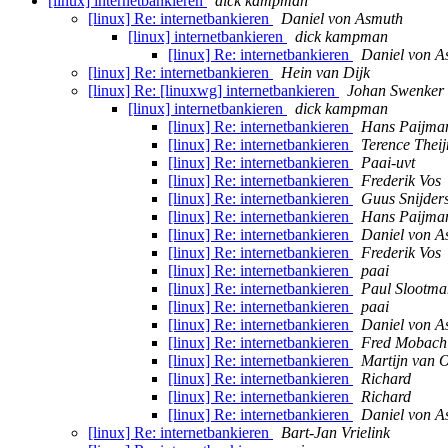
[linux] internetbankieren
dick kampman
[linux] Re: internetbankieren
Daniel von Asmuth
[linux] internetbankieren
dick kampman
[linux] Re: internetbankieren
Daniel von A
[linux] Re: internetbankieren
Hein van Dijk
[linux] Re: [linuxwg] internetbankieren
Johan Swenker
[linux] internetbankieren
dick kampman
[linux] Re: internetbankieren
Hans Paijma
[linux] Re: internetbankieren
Terence Theij
[linux] Re: internetbankieren
Paai-uvt
[linux] Re: internetbankieren
Frederik Vos
[linux] Re: internetbankieren
Guus Snijder
[linux] Re: internetbankieren
Hans Paijma
[linux] Re: internetbankieren
Daniel von A
[linux] Re: internetbankieren
Frederik Vos
[linux] Re: internetbankieren
paai
[linux] Re: internetbankieren
Paul Slootma
[linux] Re: internetbankieren
paai
[linux] Re: internetbankieren
Daniel von A
[linux] Re: internetbankieren
Fred Mobach
[linux] Re: internetbankieren
Martijn van 
[linux] Re: internetbankieren
Richard
[linux] Re: internetbankieren
Richard
[linux] Re: internetbankieren
Daniel von A
[linux] Re: internetbankieren
Bart-Jan Vrielink