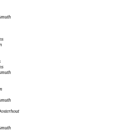
smuth
ns
n
s
ns
smuth
n
smuth
Oosterhout
smuth