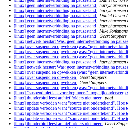
[linux] geen internetverbinding na pauzestand
Daniel C. von 
[linux] geen internetverbinding na pauzestand
harry.harmsen 
[linux] geen internetverbinding na pauzestand
harry.harmsen 
[linux] geen internetverbinding na pauzestand
Daniel C. von 
[linux] geen internetverbinding na pauzestand
harry.harmsen 
[linux] geen internetverbinding na pauzestand
harry.harmsen 
[linux] geen internetverbinding na pauzestand
Mike Jonkmans
[linux] geen internetverbinding na pauzestand
Geert Stappers
[linux] netwerk herstart Was: geen internetverbinding na pauze
[linux] over suspend en opwekken (was: "geen internetverbind
[linux] over suspend en opwekken (was: "geen internetverbind
[linux] over suspend en opwekken (was: "geen internetverbind
[linux] geen internetverbinding na pauzestand
harry.harmsen 
[linux] netwerk herstart Was: geen internetverbinding na pauze
[linux] over suspend en opwekken (was: "geen internetverbind
[linux] over suspend en opwekken
Geert Stappers
[linux] over suspend en opwekken
Geert Stappers
[linux] over suspend en opwekken (was: "geen internetverbind
[linux] "suspend niet iets voor beginners" mogelijk onderwerp
[linux] thunderbird leest archief folders niet meer
paai
[linux] update verboden want "source niet ondertekend". Hoe 
[linux] update verboden want "source niet ondertekend". Hoe 
[linux] update verboden want "source niet ondertekend". Hoe 
[linux] update verboden want "source niet ondertekend". Hoe 
[linux] thunderbird leest archief folders niet meer
Geert Stapp