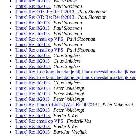
[linux] Re: ib2013
Wietse Ruyg
[linux] Re: ib2013
Paul Slootman
[linux] Re: OT: Re: Re: ib2013
Paul Slootman
[linux] Re: OT: Re: Re: ib2013
Paul Slootman
[linux] Re: ib2013
Paul Slootman
[linux] Re: ib2013
Paul Slootman
[linux] Re: ib2013
Paul Slootman
[linux] Re: email op VPS
Paul Slootman
[linux] Re: ib2013
Paul Slootman
[linux] Re: email op VPS
Paul Slootman
[linux] Re: ib2013
Guus Snijders
[linux] Re: ib2013
Guus Snijders
[linux] Re: ib2013
Guus Snijders
[linux] Re: Hoe komt het dat je bij Linux meestal makkelijk va
[linux] Re: Hoe komt het dat je bij Linux meestal makkelijk va
[linux] Re: ib2013
Guus Snijders
[linux] Re: ib2013
Peter Vollebregt
[linux] Re: ib2013
Peter Vollebregt
[linux] Re: ib2013
Peter Vollebregt
[linux] Re: Linux distro's [Was: Re: ib2013]
Peter Vollebregt
[linux] Re: ib2013
Peter Vollebregt
[linux] Re: ib2013
Frederik Vos
[linux] Re: email op VPS
Frederik Vos
[linux] Re: ib2013
Frederik Vos
[linux] Re: ib2013
Bart-Jan Vrielink