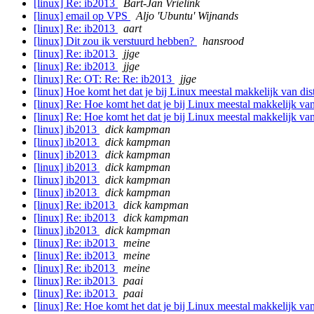
[linux] Re: ib2013
Bart-Jan Vrielink
[linux] email op VPS
Aljo 'Ubuntu' Wijnands
[linux] Re: ib2013
aart
[linux] Dit zou ik verstuurd hebben?
hansrood
[linux] Re: ib2013
jjge
[linux] Re: ib2013
jjge
[linux] Re: OT: Re: Re: ib2013
jjge
[linux] Hoe komt het dat je bij Linux meestal makkelijk van di
[linux] Re: Hoe komt het dat je bij Linux meestal makkelijk va
[linux] Re: Hoe komt het dat je bij Linux meestal makkelijk va
[linux] ib2013
dick kampman
[linux] ib2013
dick kampman
[linux] ib2013
dick kampman
[linux] ib2013
dick kampman
[linux] ib2013
dick kampman
[linux] ib2013
dick kampman
[linux] Re: ib2013
dick kampman
[linux] Re: ib2013
dick kampman
[linux] ib2013
dick kampman
[linux] Re: ib2013
meine
[linux] Re: ib2013
meine
[linux] Re: ib2013
meine
[linux] Re: ib2013
paai
[linux] Re: ib2013
paai
[linux] Re: Hoe komt het dat je bij Linux meestal makkelijk va