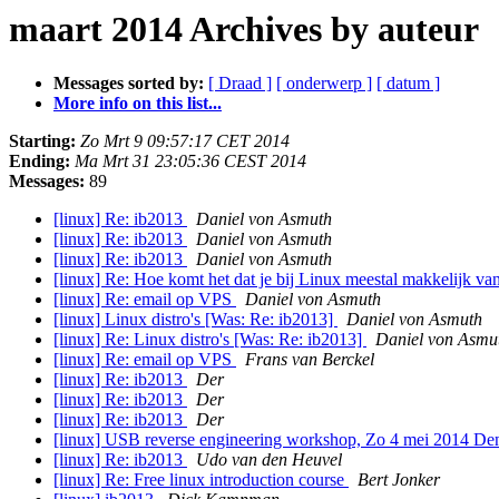
maart 2014 Archives by auteur
Messages sorted by:
[ Draad ]
[ onderwerp ]
[ datum ]
More info on this list...
Starting:
Zo Mrt 9 09:57:17 CET 2014
Ending:
Ma Mrt 31 23:05:36 CEST 2014
Messages:
89
[linux] Re: ib2013
Daniel von Asmuth
[linux] Re: ib2013
Daniel von Asmuth
[linux] Re: ib2013
Daniel von Asmuth
[linux] Re: Hoe komt het dat je bij Linux meestal makkelijk va
[linux] Re: email op VPS
Daniel von Asmuth
[linux] Linux distro's [Was: Re: ib2013]
Daniel von Asmuth
[linux] Re: Linux distro's [Was: Re: ib2013]
Daniel von Asmu
[linux] Re: email op VPS
Frans van Berckel
[linux] Re: ib2013
Der
[linux] Re: ib2013
Der
[linux] Re: ib2013
Der
[linux] USB reverse engineering workshop, Zo 4 mei 2014 D
[linux] Re: ib2013
Udo van den Heuvel
[linux] Re: Free linux introduction course
Bert Jonker