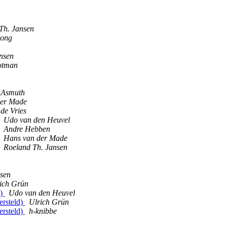
Th. Jansen
Jong
nsen
otman
 Asmuth
der Made
de Vries
Udo van den Heuvel
Andre Hebben
Hans van der Made
Roeland Th. Jansen
lsen
ich Grün
d)
Udo van den Heuvel
ersteld)
Ulrich Grün
ersteld)
h-knibbe