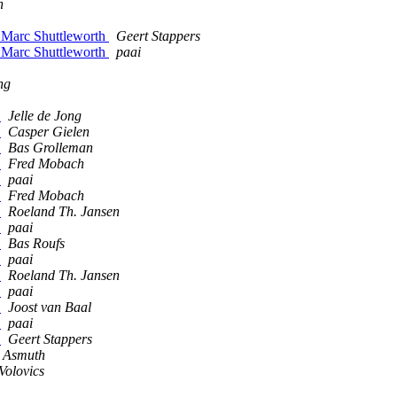
n
o Marc Shuttleworth
Geert Stappers
o Marc Shuttleworth
paai
ng
h
Jelle de Jong
h
Casper Gielen
h
Bas Grolleman
h
Fred Mobach
h
paai
h
Fred Mobach
h
Roeland Th. Jansen
h
paai
h
Bas Roufs
h
paai
h
Roeland Th. Jansen
h
paai
h
Joost van Baal
h
paai
h
Geert Stappers
n Asmuth
Volovics