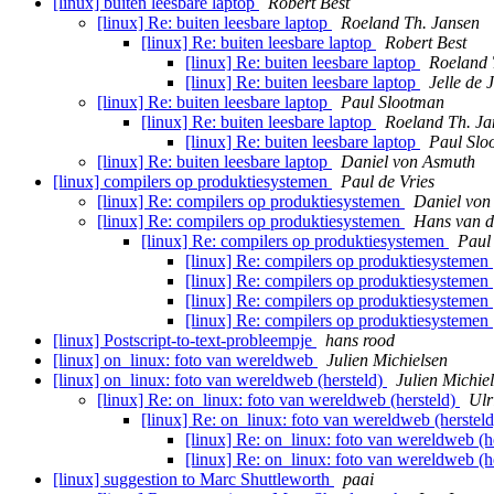
[linux] buiten leesbare laptop
Robert Best
[linux] Re: buiten leesbare laptop
Roeland Th. Jansen
[linux] Re: buiten leesbare laptop
Robert Best
[linux] Re: buiten leesbare laptop
Roeland 
[linux] Re: buiten leesbare laptop
Jelle de 
[linux] Re: buiten leesbare laptop
Paul Slootman
[linux] Re: buiten leesbare laptop
Roeland Th. Ja
[linux] Re: buiten leesbare laptop
Paul Slo
[linux] Re: buiten leesbare laptop
Daniel von Asmuth
[linux] compilers op produktiesystemen
Paul de Vries
[linux] Re: compilers op produktiesystemen
Daniel von
[linux] Re: compilers op produktiesystemen
Hans van 
[linux] Re: compilers op produktiesystemen
Paul 
[linux] Re: compilers op produktiesystemen
[linux] Re: compilers op produktiesystemen
[linux] Re: compilers op produktiesystemen
[linux] Re: compilers op produktiesystemen
[linux] Postscript-to-text-probleempje
hans rood
[linux] on_linux: foto van wereldweb
Julien Michielsen
[linux] on_linux: foto van wereldweb (hersteld)
Julien Michie
[linux] Re: on_linux: foto van wereldweb (hersteld)
Ulr
[linux] Re: on_linux: foto van wereldweb (herstel
[linux] Re: on_linux: foto van wereldweb (h
[linux] Re: on_linux: foto van wereldweb (h
[linux] suggestion to Marc Shuttleworth
paai