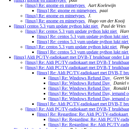
[linux] gnome en mimetypes
paai
[linux] Re: gnome en mimetypes
Aart Koelewijn
[linux] Re: gnome en mimetypes
paai
[linux] Re: gnome en mimetypes
J.
[linux] Re: gnome en mimetypes
Hugo van der Kooij
[linux] centos 5.3 yum update python lukt niet
Paul de Vries
[linux] Re: centos 5.3 yum update python lukt niet
Harr
[linux] Re: centos 5.3 yum update python lukt nie
[linux] Re: centos 5.3 yum update python lukt nie
[linux] Re: centos 5.3 yum update python lukt niet
Hugo
[linux] Re: centos 5.3 yum update python lukt nie
[linux] Aldi PC/TV-radiokaart met DVB-T bruikbaar onder L
[linux] Re: Aldi PC/TV-radiokaart met DVB-T bruikbaa
[linux] Re: Aldi PC/TV-radiokaart met DVB-T bruikbaa
[linux] Re: Aldi PC/TV-radiokaart met DVB-T br
[linux] Re: Windows Refund Day
Geert S
[linux] Re: Windows Refund Day
Daniel 
[linux] Re: Windows Refund Day
Ronald 
[linux] Re: Windows Refund Day, iemand o
[linux] Re: Windows Refund Day, iemand o
[linux] Re: Aldi PC/TV-radiokaart met DVB-T br
[linux] Re: Aldi PC/TV-radiokaart met DVB-T bruikbaa
[linux] Re: Regarding: Re: Aldi PC/TV-radiokaa
[linux] Re: Regarding: Re: Aldi PC/TV-ra
[linux] Re: Regarding: Re: Aldi PC/TV-ra