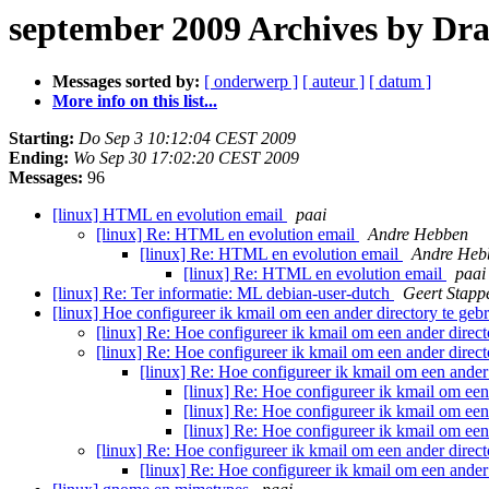
september 2009 Archives by Dr
Messages sorted by:
[ onderwerp ]
[ auteur ]
[ datum ]
More info on this list...
Starting:
Do Sep 3 10:12:04 CEST 2009
Ending:
Wo Sep 30 17:02:20 CEST 2009
Messages:
96
[linux] HTML en evolution email
paai
[linux] Re: HTML en evolution email
Andre Hebben
[linux] Re: HTML en evolution email
Andre Heb
[linux] Re: HTML en evolution email
paai
[linux] Re: Ter informatie: ML debian-user-dutch
Geert Stapp
[linux] Hoe configureer ik kmail om een ander directory te ge
[linux] Re: Hoe configureer ik kmail om een ander direc
[linux] Re: Hoe configureer ik kmail om een ander direc
[linux] Re: Hoe configureer ik kmail om een ander
[linux] Re: Hoe configureer ik kmail om een
[linux] Re: Hoe configureer ik kmail om een
[linux] Re: Hoe configureer ik kmail om een
[linux] Re: Hoe configureer ik kmail om een ander direc
[linux] Re: Hoe configureer ik kmail om een ander