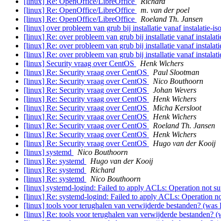
[linux] Re: OpenOffice/LibreOffice
Richard
[linux] Re: OpenOffice/LibreOffice
m. van der poel
[linux] Re: OpenOffice/LibreOffice
Roeland Th. Jansen
[linux] over probleem van grub bij installatie vanaf instalatie-is
[linux] Re: over probleem van grub bij installatie vanaf instalat
[linux] Re: over probleem van grub bij installatie vanaf instalat
[linux] Re: over probleem van grub bij installatie vanaf instalat
[linux] Security vraag over CentOS
Henk Wichers
[linux] Re: Security vraag over CentOS
Paul Slootman
[linux] Re: Security vraag over CentOS
Nico Bouthoorn
[linux] Re: Security vraag over CentOS
Johan Wevers
[linux] Re: Security vraag over CentOS
Henk Wichers
[linux] Re: Security vraag over CentOS
Micha Kersloot
[linux] Re: Security vraag over CentOS
Henk Wichers
[linux] Re: Security vraag over CentOS
Roeland Th. Jansen
[linux] Re: Security vraag over CentOS
Henk Wichers
[linux] Re: Security vraag over CentOS
Hugo van der Kooij
[linux] systemd
Nico Bouthoorn
[linux] Re: systemd
Hugo van der Kooij
[linux] Re: systemd
Richard
[linux] Re: systemd
Nico Bouthoorn
[linux] systemd-logind: Failed to apply ACLs: Operation not s
[linux] Re: systemd-logind: Failed to apply ACLs: Operation n
[linux] tools voor terughalen van verwijderde bestanden? (was 
[linux] Re: tools voor terughalen van verwijderde bestanden? (