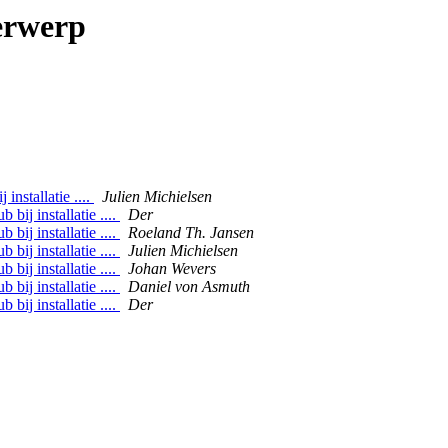
erwerp
installatie ....
Julien Michielsen
bij installatie ....
Der
bij installatie ....
Roeland Th. Jansen
bij installatie ....
Julien Michielsen
bij installatie ....
Johan Wevers
bij installatie ....
Daniel von Asmuth
bij installatie ....
Der