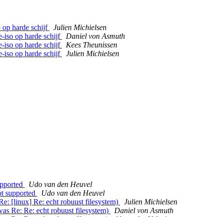
o op harde schijf
Julien Michielsen
ie-iso op harde schijf
Daniel von Asmuth
ie-iso op harde schijf
Kees Theunissen
ie-iso op harde schijf
Julien Michielsen
upported
Udo van den Heuvel
ot supported
Udo van den Heuvel
Re: [linux] Re: echt robuust filesystem)
Julien Michielsen
was Re: Re: echt robuust filesystem)
Daniel von Asmuth