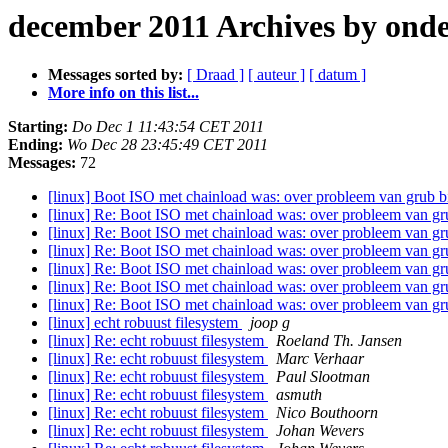
december 2011 Archives by ond
Messages sorted by:
[ Draad ]
[ auteur ]
[ datum ]
More info on this list...
Starting:
Do Dec 1 11:43:54 CET 2011
Ending:
Wo Dec 28 23:45:49 CET 2011
Messages:
72
[linux] Boot ISO met chainload was: over probleem van grub bij 
[linux] Re: Boot ISO met chainload was: over probleem van grub 
[linux] Re: Boot ISO met chainload was: over probleem van grub 
[linux] Re: Boot ISO met chainload was: over probleem van grub 
[linux] Re: Boot ISO met chainload was: over probleem van grub 
[linux] Re: Boot ISO met chainload was: over probleem van grub 
[linux] Re: Boot ISO met chainload was: over probleem van grub 
[linux] echt robuust filesystem
joop g
[linux] Re: echt robuust filesystem
Roeland Th. Jansen
[linux] Re: echt robuust filesystem
Marc Verhaar
[linux] Re: echt robuust filesystem
Paul Slootman
[linux] Re: echt robuust filesystem
asmuth
[linux] Re: echt robuust filesystem
Nico Bouthoorn
[linux] Re: echt robuust filesystem
Johan Wevers