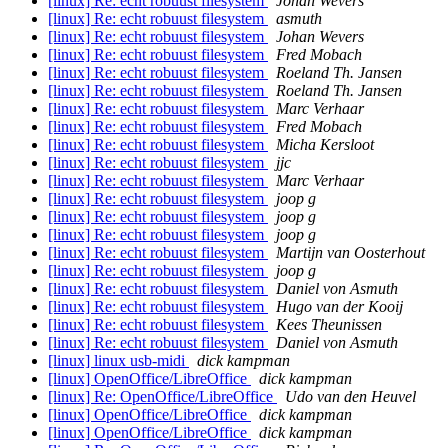
[linux] Re: echt robuust filesystem
Johan Wevers
[linux] Re: echt robuust filesystem
asmuth
[linux] Re: echt robuust filesystem
Johan Wevers
[linux] Re: echt robuust filesystem
Fred Mobach
[linux] Re: echt robuust filesystem
Roeland Th. Jansen
[linux] Re: echt robuust filesystem
Roeland Th. Jansen
[linux] Re: echt robuust filesystem
Marc Verhaar
[linux] Re: echt robuust filesystem
Fred Mobach
[linux] Re: echt robuust filesystem
Micha Kersloot
[linux] Re: echt robuust filesystem
jjc
[linux] Re: echt robuust filesystem
Marc Verhaar
[linux] Re: echt robuust filesystem
joop g
[linux] Re: echt robuust filesystem
joop g
[linux] Re: echt robuust filesystem
joop g
[linux] Re: echt robuust filesystem
Martijn van Oosterhout
[linux] Re: echt robuust filesystem
joop g
[linux] Re: echt robuust filesystem
Daniel von Asmuth
[linux] Re: echt robuust filesystem
Hugo van der Kooij
[linux] Re: echt robuust filesystem
Kees Theunissen
[linux] Re: echt robuust filesystem
Daniel von Asmuth
[linux] linux usb-midi
dick kampman
[linux] OpenOffice/LibreOffice
dick kampman
[linux] Re: OpenOffice/LibreOffice
Udo van den Heuvel
[linux] OpenOffice/LibreOffice
dick kampman
[linux] OpenOffice/LibreOffice
dick kampman