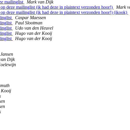
ze mailinglist
Mark van Dijk
s op deze mailinglist (ik had deze in plaintext verzonden hoor!)
Mark v
s op deze mailinglist (ik had deze in plaintext verzonden hoor!) (ikook)
linglist
Caspar Maessen
linglist
Paul Slootman
linglist
Udo van den Heuvel
linglist
Hugo van der Kooij
linglist
Hugo van der Kooij
 Jansen
van Dijk
Koelewijn
smuth
 Kooij
k
sen
sen
k