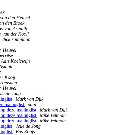
oek
van den Heuvel
an den Broek
el von Asmuth
 van der Kooij
dick kampman
n Heuvel
erritse
Aart Koelewijn
 Asmuth
e
er Kooij
 Heusden
n Heuvel
lle de Jong
linglist
Mark van Dijk
ze mailinglist
paai
s op deze mailinglist
Mark van Dijk
s op deze mailinglist
Mike Veltman
s op deze mailinglist
Mike Veltman
linglist
Jelle de Jong
linglist
Bas Roufs