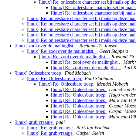
[linux] Re: onleesbare character set bij mails op de
[linux] Re: onleesbare character set bij mail
[linux] Re: onleesbare character set bij mail
[linux] Re: onleesbare character set bij mails op deze mai
[linux] Re: onleesbare character set bij mails op deze mai
[linux] Re: onleesbare character set bij mails op deze mai
[linux] Re: onleesbare character set bij mails op deze mai
[linux] Re: onleesbare character set bij mails op deze mai
[linux] zooi over de mailinglist..
Roeland Th. Jansen
[linux] Re: zooi over de mailinglist..
Geert Stappers
[linux] Re: zooi over de mailinglist..
Roeland Th.
[linux] Re: zooi over de mailinglist..
Mark 
[linux] Re: zooi over de mailinglist..
Aart 
[linux] Onleesbare troep
Fred Mobach
[linux] Re: Onleesbare troep
Paul Slootman
[linux] Re: Onleesbare troep
Mendel Mobach
[linux] Re: Onleesbare troep
Daniel von A
[linux] Re: Onleesbare troep
Hugo van der
[linux] Re: Onleesbare troep
Mark van Dij
[linux] Re: Onleesbare troep
Caspar Maes
[linux] Re: Onleesbare troep
Caspar Maes
[linux] Re: Onleesbare troep
Mark van Dij
[linux] grub vraagje
paai
[linux] Re: grub vraagje
Bart-Jan Vrielink
[linux] Re: grub vraagje
Casper Gielen