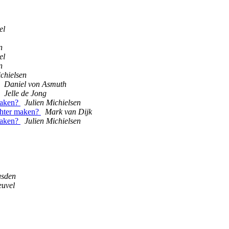
el
n
el
n
ichielsen
Daniel von Asmuth
Jelle de Jong
 maken?
Julien Michielsen
ichter maken?
Mark van Dijk
 maken?
Julien Michielsen
usden
uvel