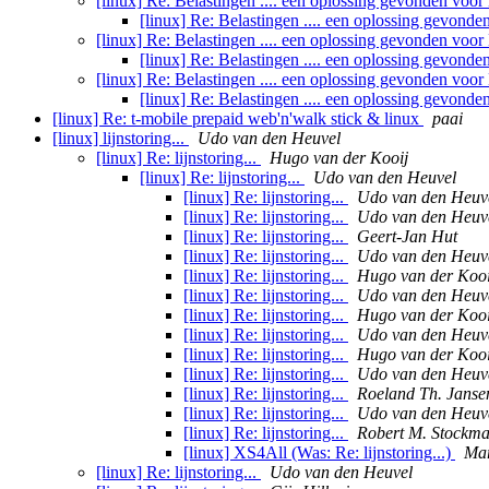
[linux] Re: Belastingen .... een oplossing gevonden voo
[linux] Re: Belastingen .... een oplossing gevon
[linux] Re: Belastingen .... een oplossing gevonden voo
[linux] Re: Belastingen .... een oplossing gevon
[linux] Re: Belastingen .... een oplossing gevonden voo
[linux] Re: Belastingen .... een oplossing gevon
[linux] Re: t-mobile prepaid web'n'walk stick & linux
paai
[linux] lijnstoring...
Udo van den Heuvel
[linux] Re: lijnstoring...
Hugo van der Kooij
[linux] Re: lijnstoring...
Udo van den Heuvel
[linux] Re: lijnstoring...
Udo van den Heuv
[linux] Re: lijnstoring...
Udo van den Heuv
[linux] Re: lijnstoring...
Geert-Jan Hut
[linux] Re: lijnstoring...
Udo van den Heuv
[linux] Re: lijnstoring...
Hugo van der Kooi
[linux] Re: lijnstoring...
Udo van den Heuv
[linux] Re: lijnstoring...
Hugo van der Kooi
[linux] Re: lijnstoring...
Udo van den Heuv
[linux] Re: lijnstoring...
Hugo van der Kooi
[linux] Re: lijnstoring...
Udo van den Heuv
[linux] Re: lijnstoring...
Roeland Th. Janse
[linux] Re: lijnstoring...
Udo van den Heuv
[linux] Re: lijnstoring...
Robert M. Stockm
[linux] XS4All (Was: Re: lijnstoring...)
Mar
[linux] Re: lijnstoring...
Udo van den Heuvel