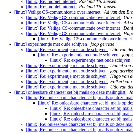
[linux] Re: mobiel internet
Roeland Th. Jansen
[linux] Re: mobiel internet
Roeland Th. Jansen
[linux] Veilige CS-communicatie over internet
Ad van den Br
[linux] Re: Veilige CS-communicatie over internet
Udo 
[linux] Re: Veilige CS-communicatie over internet
Ad v
[linux] Re: Veilige CS-communicatie over internet
Dani
[linux] Re: Veilige CS-communicatie over internet
Hugo
[linux] Re: Veilige CS-communicatie over internet
[linux] experimentje met oude schijven
joop gerritse
[linux] Re: experimentje met oude schijven
Udo van de
[linux] Re: experimentje met oude schijven
joop g
[linux] Re: experimentje met oude schijven
[linux] Re: experimentje met oude schijven
Daniel von
[linux] Re: experimentje met oude schijven
joop gerrits
[linux] Re: experimentje met oude schijven
Hugo van d
[linux] Re: experimentje met oude schijven
Folkert van
[linux] Re: experimentje met oude schijven
Udo van de
[linux] onleesbare character set bij mails op deze mailinglist
Je
[linux] Re: onleesbare character set bij mails op deze mai
[linux] Re: onleesbare character set bij mails op de
[linux] Re: onleesbare character set bij mail
[linux] Re: onleesbare character set bij mail
[linux] Re: onleesbare character set bij mail
[linux] Re: onleesbare character set bij mails op deze mai
[linux] Re: onleesbare character set bij mails op deze mai