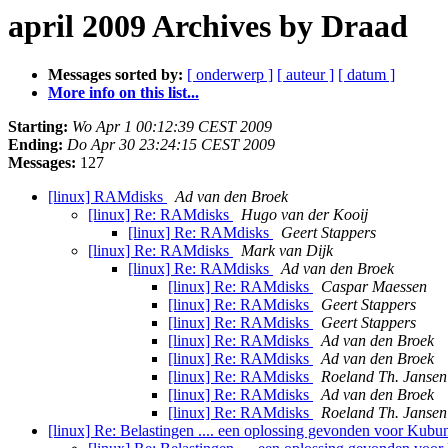
april 2009 Archives by Draad
Messages sorted by:
[ onderwerp ]
[ auteur ]
[ datum ]
More info on this list...
Starting:
Wo Apr 1 00:12:39 CEST 2009
Ending:
Do Apr 30 23:24:15 CEST 2009
Messages:
127
[linux] RAMdisks
Ad van den Broek
[linux] Re: RAMdisks
Hugo van der Kooij
[linux] Re: RAMdisks
Geert Stappers
[linux] Re: RAMdisks
Mark van Dijk
[linux] Re: RAMdisks
Ad van den Broek
[linux] Re: RAMdisks
Caspar Maessen
[linux] Re: RAMdisks
Geert Stappers
[linux] Re: RAMdisks
Geert Stappers
[linux] Re: RAMdisks
Ad van den Broek
[linux] Re: RAMdisks
Ad van den Broek
[linux] Re: RAMdisks
Roeland Th. Jansen
[linux] Re: RAMdisks
Ad van den Broek
[linux] Re: RAMdisks
Roeland Th. Jansen
[linux] Re: Belastingen .... een oplossing gevonden voor Kubu