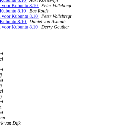
r Kubuntu 8.10
Aart Koelewijn
den voor Kubuntu 8.10
Peter Vollebregt
r Kubuntu 8.10
Bas Roufs
den voor Kubuntu 8.10
Peter Vollebregt
r Kubuntu 8.10
Daniel von Asmuth
den voor Kubuntu 8.10
Derry Geuther
el
el
el
j
el
j
el
j
el
n
el
ann
k van Dijk