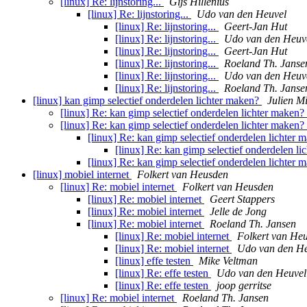
[linux] Re: lijnstoring...
Gijs Hillenius
[linux] Re: lijnstoring...
Udo van den Heuvel
[linux] Re: lijnstoring...
Geert-Jan Hut
[linux] Re: lijnstoring...
Udo van den Heuv
[linux] Re: lijnstoring...
Geert-Jan Hut
[linux] Re: lijnstoring...
Roeland Th. Janse
[linux] Re: lijnstoring...
Udo van den Heuv
[linux] Re: lijnstoring...
Roeland Th. Janse
[linux] kan gimp selectief onderdelen lichter maken?
Julien M
[linux] Re: kan gimp selectief onderdelen lichter maken?
[linux] Re: kan gimp selectief onderdelen lichter maken?
[linux] Re: kan gimp selectief onderdelen lichter
[linux] Re: kan gimp selectief onderdelen l
[linux] Re: kan gimp selectief onderdelen lichter
[linux] mobiel internet
Folkert van Heusden
[linux] Re: mobiel internet
Folkert van Heusden
[linux] Re: mobiel internet
Geert Stappers
[linux] Re: mobiel internet
Jelle de Jong
[linux] Re: mobiel internet
Roeland Th. Jansen
[linux] Re: mobiel internet
Folkert van He
[linux] Re: mobiel internet
Udo van den He
[linux] effe testen
Mike Veltman
[linux] Re: effe testen
Udo van den Heuvel
[linux] Re: effe testen
joop gerritse
[linux] Re: mobiel internet
Roeland Th. Jansen