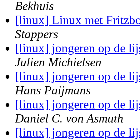
Bekhuis
[linux] Linux met Fritz
Stappers
[linux] jongeren op de l
Julien Michielsen
[linux] jongeren op de l
Hans Paijmans
[linux] jongeren op de l
Daniel C. von Asmuth
[linux] jongeren op de l