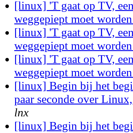
[linux] 'T gaat op TV, ee
weggepiept moet worde
[linux] 'T gaat op TV, ee
weggepiept moet worde
[linux] 'T gaat op TV, ee
weggepiept moet worde
[linux] Begin bij het beg
paar seconde over Linux
lnx
[linux] Begin bij het beg