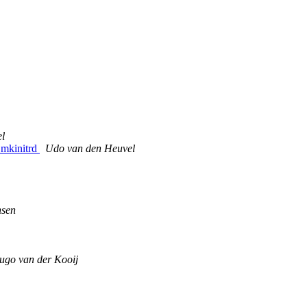
l
 mkinitrd
Udo van den Heuvel
nsen
ugo van der Kooij