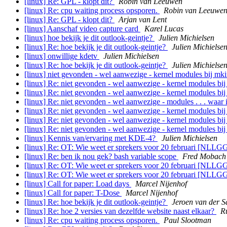
[linux] Re: GPL - klopt dit?
Robin van Leeuwen
[linux] Re: cpu waiting process opsporen.
Robin van Leeuwe
[linux] Re: GPL - klopt dit?
Arjan van Lent
[linux] Aanschaf video capture card
Karel Lucas
[linux] hoe bekijk je dit outlook-geintje?
Julien Michielsen
[linux] Re: hoe bekijk je dit outlook-geintje?
Julien Michielse
[linux] onwillige kdetv
Julien Michielsen
[linux] Re: hoe bekijk je dit outlook-geintje?
Julien Michielse
[linux] niet gevonden - wel aanwezige - kernel modules bij mki
[linux] Re: niet gevonden - wel aanwezige - kernel modules bij
[linux] Re: niet gevonden - wel aanwezige - kernel modules bij
[linux] Re: niet gevonden - wel aanwezige - modules . . . waar 
[linux] Re: niet gevonden - wel aanwezige - kernel modules bij
[linux] Re: niet gevonden - wel aanwezige - kernel modules bij
[linux] Re: niet gevonden - wel aanwezige - kernel modules bij
[linux] Kennis van/ervaring met KDE-4?
Julien Michielsen
[linux] Re: OT: Wie weet er sprekers voor 20 februari [NLLG
[linux] Re: ben ik nou gek? bash variable scope
Fred Mobach
[linux] Re: OT: Wie weet er sprekers voor 20 februari [NLLG
[linux] Re: OT: Wie weet er sprekers voor 20 februari [NLLG
[linux] Call for paper: Load days
Marcel Nijenhof
[linux] Call for paper: T-Dose
Marcel Nijenhof
[linux] Re: hoe bekijk je dit outlook-geintje?
Jeroen van der 
[linux] Re: hoe 2 versies van dezelfde website naast elkaar?
R
[linux] Re: cpu waiting process opsporen.
Paul Slootman