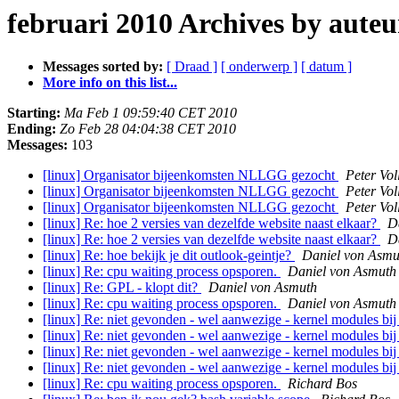
februari 2010 Archives by auteu
Messages sorted by:
[ Draad ]
[ onderwerp ]
[ datum ]
More info on this list...
Starting:
Ma Feb 1 09:59:40 CET 2010
Ending:
Zo Feb 28 04:04:38 CET 2010
Messages:
103
[linux] Organisator bijeenkomsten NLLGG gezocht
Peter Vol
[linux] Organisator bijeenkomsten NLLGG gezocht
Peter Vol
[linux] Organisator bijeenkomsten NLLGG gezocht
Peter Vol
[linux] Re: hoe 2 versies van dezelfde website naast elkaar?
D
[linux] Re: hoe 2 versies van dezelfde website naast elkaar?
D
[linux] Re: hoe bekijk je dit outlook-geintje?
Daniel von Asmu
[linux] Re: cpu waiting process opsporen.
Daniel von Asmuth
[linux] Re: GPL - klopt dit?
Daniel von Asmuth
[linux] Re: cpu waiting process opsporen.
Daniel von Asmuth
[linux] Re: niet gevonden - wel aanwezige - kernel modules bij
[linux] Re: niet gevonden - wel aanwezige - kernel modules bij
[linux] Re: niet gevonden - wel aanwezige - kernel modules bij
[linux] Re: niet gevonden - wel aanwezige - kernel modules bij
[linux] Re: cpu waiting process opsporen.
Richard Bos