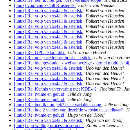
[linux] Re: ben ik nou gek? bash variable scope
Richard Bos
[linux] voip van xs4all & asterisk
Folkert van Heusden
[linux] Re: voip van xs4all & asterisk
Folkert van Heusden
[linux] Re: voip van xs4all & asterisk
Folkert van Heusden
[linux] Re: voip van xs4all & asterisk
Folkert van Heusden
[linux] Re: voip van xs4all & asterisk
Folkert van Heusden
[linux] Re: voip van xs4all & asterisk
Folkert van Heusden
[linux] Re: voip van xs4all & asterisk
Folkert van Heusden
[linux] Re: voip van xs4all & asterisk
Folkert van Heusden
[linux] Re: voip van xs4all & asterisk
Folkert van Heusden
[linux] Re: GPL - klopt dit?
Udo van den Heuvel
[linux] Re: no space left op boot-usb-stick
Udo van den Heuve
[linux] Re: niet gevonden - wel aanwezige - kernel modules bij
[linux] Re: voip van xs4all & asterisk
Udo van den Heuvel
[linux] Re: voip van xs4all & asterisk
Udo van den Heuvel
[linux] Re: voip van xs4all & asterisk
Udo van den Heuvel
[linux] Re: voip van xs4all & asterisk
Udo van den Heuvel
[linux] Re: Kennis van/ervaring met KDE-4?
Roeland Th. Ja
[linux] Re: tvtime en geluid
Jelle de Jong
[linux] Re: tvtime en geluid
Jelle de Jong
[linux] Re: ben ik nou gek? bash variable scope
Jelle de Jong
[linux] Re: hoe 2 versies van dezelfde website naast elkaar?
H
[linux] Re: tvtime en geluid
Hugo van der Kooij
[linux] Re: voip van xs4all & asterisk
Hugo van der Kooij
[linux] cpu waiting process opsporen.
Robin van Leeuwen