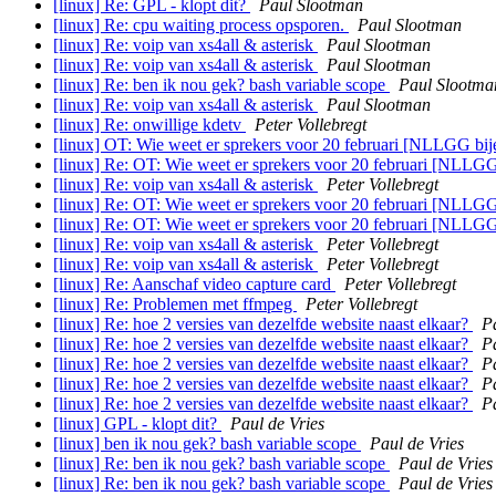
[linux] Re: GPL - klopt dit?
Paul Slootman
[linux] Re: cpu waiting process opsporen.
Paul Slootman
[linux] Re: voip van xs4all & asterisk
Paul Slootman
[linux] Re: voip van xs4all & asterisk
Paul Slootman
[linux] Re: ben ik nou gek? bash variable scope
Paul Slootma
[linux] Re: voip van xs4all & asterisk
Paul Slootman
[linux] Re: onwillige kdetv
Peter Vollebregt
[linux] OT: Wie weet er sprekers voor 20 februari [NLLGG bi
[linux] Re: OT: Wie weet er sprekers voor 20 februari [NLLG
[linux] Re: voip van xs4all & asterisk
Peter Vollebregt
[linux] Re: OT: Wie weet er sprekers voor 20 februari [NLLG
[linux] Re: OT: Wie weet er sprekers voor 20 februari [NLL
[linux] Re: voip van xs4all & asterisk
Peter Vollebregt
[linux] Re: voip van xs4all & asterisk
Peter Vollebregt
[linux] Re: Aanschaf video capture card
Peter Vollebregt
[linux] Re: Problemen met ffmpeg
Peter Vollebregt
[linux] Re: hoe 2 versies van dezelfde website naast elkaar?
P
[linux] Re: hoe 2 versies van dezelfde website naast elkaar?
P
[linux] Re: hoe 2 versies van dezelfde website naast elkaar?
P
[linux] Re: hoe 2 versies van dezelfde website naast elkaar?
P
[linux] Re: hoe 2 versies van dezelfde website naast elkaar?
P
[linux] GPL - klopt dit?
Paul de Vries
[linux] ben ik nou gek? bash variable scope
Paul de Vries
[linux] Re: ben ik nou gek? bash variable scope
Paul de Vries
[linux] Re: ben ik nou gek? bash variable scope
Paul de Vries