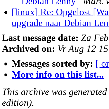
Debian Lenny
Marc 
[linux] Re: Opgelost [Wa
upgrade naar Debian Le
Last message date:
Za Feb
Archived on:
Vr Aug 12 1
Messages sorted by:
[ o
More info on this list...
This archive was generated
edition).