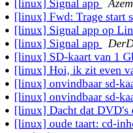
[linux] Signal app
Azem
[linux] Fwd: Trage start
[linux] Signal app op L
[linux] Signal app
DerD
[linux] SD-kaart van 1 G
[linux] Hoi, ik zit even va
[linux] onvindbaar sd-ka
[linux] onvindbaar sd-ka
[linux] Dacht dat DVD's 
[linux] oude taart: cd-i