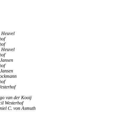
 Heuvel
hof
hof
 Heuvel
hof
 Jansen
hof
 Jansen
tockmann
hof
esterhof
go van der Kooij
il Westerhof
niel C. von Asmuth