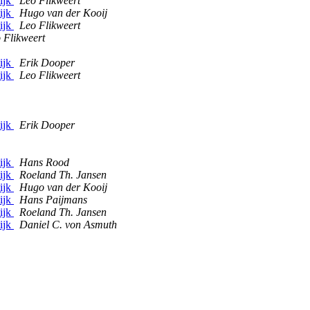
ijk
Leo Flikweert
ijk
Hugo van der Kooij
ijk
Leo Flikweert
 Flikweert
ijk
Erik Dooper
ijk
Leo Flikweert
ijk
Erik Dooper
ijk
Hans Rood
ijk
Roeland Th. Jansen
ijk
Hugo van der Kooij
ijk
Hans Paijmans
ijk
Roeland Th. Jansen
ijk
Daniel C. von Asmuth