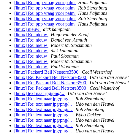
[linux] Re: ppp vraag voor palm
Hans Paijmans
[linux] Re: ppp vraag voor palm
Rob Sterenborg
[linux] Re: ppp vraag voor palm
Hans Paijmans
[linux] Re: ppp vraag voor palm
Rob Sterenborg
[linux] Re: ppp vraag voor palm
Hans Paijmans
[linux] nieuw
dick kampman
[linux] Re: nieuw
Hugo van der Kooij
[linux] Re: nieuw
Daniel von Asmuth
[linux] Re: nieuw
Robert M. Stockmann
[linux] Re: nieuw
dick kampman
[linux] Re: nieuw
Paul Slootman
[linux] Re: nieuw
Robert M. Stockmann
[linux] Re: nieuw
Paul Slootman
[linux] Packard Bell Netstore3500
Cecil Westerhof
[linux] Re: Packard Bell Netstore3500
Udo van den Heuvel
[linux] Re: Packard Bell Netstore3500
Udo van den Heuvel
[linux] Re: Packard Bell Netstore3500
Cecil Westerhof
[linux] text naar jpg/png/...
Udo van den Heuvel
[linux] Re: text naar jpg/png/...
Rob Sterenborg
[linux] Re: text naar jpg/png/...
Udo van den Heuvel
[linux] Re: text naar jpg/png/...
Rob Sterenborg
[linux] Re: text naar jpg/png/...
Wybo Dekker
[linux] Re: text naar jpg/png/...
Udo van den Heuvel
[linux] Re: text naar jpg/png/...
Rob Sterenborg
[linux] Re: text naar jpg/png/...
Udo van den Heuvel