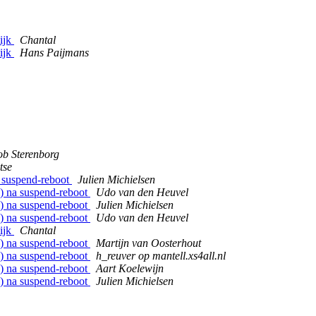
ijk
Chantal
ijk
Hans Paijmans
b Sterenborg
tse
a suspend-reboot
Julien Michielsen
l) na suspend-reboot
Udo van den Heuvel
l) na suspend-reboot
Julien Michielsen
l) na suspend-reboot
Udo van den Heuvel
ijk
Chantal
l) na suspend-reboot
Martijn van Oosterhout
l) na suspend-reboot
h_reuver op mantell.xs4all.nl
l) na suspend-reboot
Aart Koelewijn
l) na suspend-reboot
Julien Michielsen