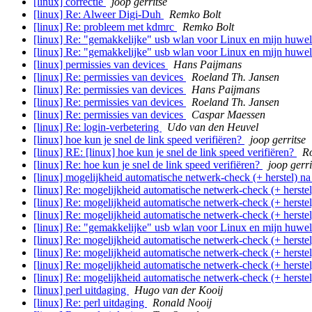
[linux] correctie
joop gerritse
[linux] Re: Alweer Digi-Duh
Remko Bolt
[linux] Re: probleem met kdmrc
Remko Bolt
[linux] Re: "gemakkelijke" usb wlan voor Linux en mijn huwel
[linux] Re: "gemakkelijke" usb wlan voor Linux en mijn huwel
[linux] permissies van devices
Hans Paijmans
[linux] Re: permissies van devices
Roeland Th. Jansen
[linux] Re: permissies van devices
Hans Paijmans
[linux] Re: permissies van devices
Roeland Th. Jansen
[linux] Re: permissies van devices
Caspar Maessen
[linux] Re: login-verbetering
Udo van den Heuvel
[linux] hoe kun je snel de link speed verifiëren?
joop gerritse
[linux] RE: [linux] hoe kun je snel de link speed verifiëren?
Ro
[linux] Re: hoe kun je snel de link speed verifiëren?
joop gerri
[linux] mogelijkheid automatische netwerk-check (+ herstel) n
[linux] Re: mogelijkheid automatische netwerk-check (+ herste
[linux] Re: mogelijkheid automatische netwerk-check (+ herste
[linux] Re: mogelijkheid automatische netwerk-check (+ herste
[linux] Re: "gemakkelijke" usb wlan voor Linux en mijn huwel
[linux] Re: mogelijkheid automatische netwerk-check (+ herste
[linux] Re: mogelijkheid automatische netwerk-check (+ herste
[linux] Re: mogelijkheid automatische netwerk-check (+ herste
[linux] Re: mogelijkheid automatische netwerk-check (+ herste
[linux] perl uitdaging
Hugo van der Kooij
[linux] Re: perl uitdaging
Ronald Nooij