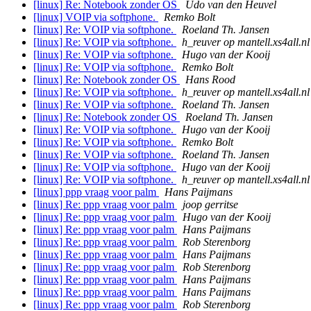
[linux] Re: Notebook zonder OS
Udo van den Heuvel
[linux] VOIP via softphone.
Remko Bolt
[linux] Re: VOIP via softphone.
Roeland Th. Jansen
[linux] Re: VOIP via softphone.
h_reuver op mantell.xs4all.nl
[linux] Re: VOIP via softphone.
Hugo van der Kooij
[linux] Re: VOIP via softphone.
Remko Bolt
[linux] Re: Notebook zonder OS
Hans Rood
[linux] Re: VOIP via softphone.
h_reuver op mantell.xs4all.nl
[linux] Re: VOIP via softphone.
Roeland Th. Jansen
[linux] Re: Notebook zonder OS
Roeland Th. Jansen
[linux] Re: VOIP via softphone.
Hugo van der Kooij
[linux] Re: VOIP via softphone.
Remko Bolt
[linux] Re: VOIP via softphone.
Roeland Th. Jansen
[linux] Re: VOIP via softphone.
Hugo van der Kooij
[linux] Re: VOIP via softphone.
h_reuver op mantell.xs4all.nl
[linux] ppp vraag voor palm
Hans Paijmans
[linux] Re: ppp vraag voor palm
joop gerritse
[linux] Re: ppp vraag voor palm
Hugo van der Kooij
[linux] Re: ppp vraag voor palm
Hans Paijmans
[linux] Re: ppp vraag voor palm
Rob Sterenborg
[linux] Re: ppp vraag voor palm
Hans Paijmans
[linux] Re: ppp vraag voor palm
Rob Sterenborg
[linux] Re: ppp vraag voor palm
Hans Paijmans
[linux] Re: ppp vraag voor palm
Hans Paijmans
[linux] Re: ppp vraag voor palm
Rob Sterenborg