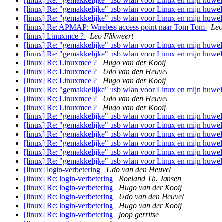
[linux] Re: "gemakkelijke" usb wlan voor Linux en mijn huwel
[linux] Re: "gemakkelijke" usb wlan voor Linux en mijn huwel
[linux] Re: "gemakkelijke" usb wlan voor Linux en mijn huwel
[linux] Re: APMAP: Wireless access point naar Tom Tom
Leo
[linux] Linuxmce ?
Leo Flikweert
[linux] Re: "gemakkelijke" usb wlan voor Linux en mijn huwel
[linux] Re: "gemakkelijke" usb wlan voor Linux en mijn huwel
[linux] Re: Linuxmce ?
Hugo van der Kooij
[linux] Re: Linuxmce ?
Udo van den Heuvel
[linux] Re: Linuxmce ?
Hugo van der Kooij
[linux] Re: "gemakkelijke" usb wlan voor Linux en mijn huwel
[linux] Re: Linuxmce ?
Udo van den Heuvel
[linux] Re: Linuxmce ?
Hugo van der Kooij
[linux] Re: "gemakkelijke" usb wlan voor Linux en mijn huwel
[linux] Re: "gemakkelijke" usb wlan voor Linux en mijn huwel
[linux] Re: "gemakkelijke" usb wlan voor Linux en mijn huwel
[linux] Re: "gemakkelijke" usb wlan voor Linux en mijn huwel
[linux] Re: "gemakkelijke" usb wlan voor Linux en mijn huwel
[linux] Re: "gemakkelijke" usb wlan voor Linux en mijn huwel
[linux] login-verbetering
Udo van den Heuvel
[linux] Re: login-verbetering
Roeland Th. Jansen
[linux] Re: login-verbetering
Hugo van der Kooij
[linux] Re: login-verbetering
Udo van den Heuvel
[linux] Re: login-verbetering
Hugo van der Kooij
[linux] Re: login-verbetering
joop gerritse