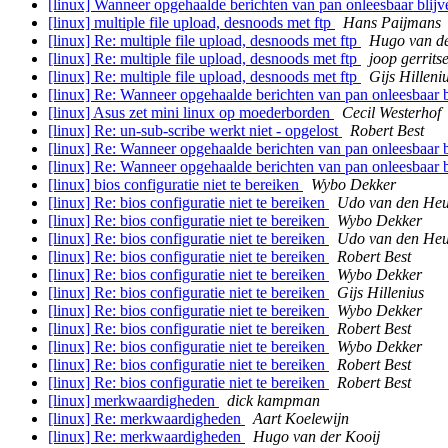
[linux] Wanneer opgehaalde berichten van pan onleesbaar blijve
[linux] multiple file upload, desnoods met ftp
Hans Paijmans
[linux] Re: multiple file upload, desnoods met ftp
Hugo van de
[linux] Re: multiple file upload, desnoods met ftp
joop gerrits
[linux] Re: multiple file upload, desnoods met ftp
Gijs Hilleni
[linux] Re: Wanneer opgehaalde berichten van pan onleesbaar bl
[linux] Asus zet mini linux op moederborden
Cecil Westerhof
[linux] Re: un-sub-scribe werkt niet - opgelost
Robert Best
[linux] Re: Wanneer opgehaalde berichten van pan onleesbaar bl
[linux] Re: Wanneer opgehaalde berichten van pan onleesbaar bl
[linux] bios configuratie niet te bereiken
Wybo Dekker
[linux] Re: bios configuratie niet te bereiken
Udo van den Heu
[linux] Re: bios configuratie niet te bereiken
Wybo Dekker
[linux] Re: bios configuratie niet te bereiken
Udo van den Heu
[linux] Re: bios configuratie niet te bereiken
Robert Best
[linux] Re: bios configuratie niet te bereiken
Wybo Dekker
[linux] Re: bios configuratie niet te bereiken
Gijs Hillenius
[linux] Re: bios configuratie niet te bereiken
Wybo Dekker
[linux] Re: bios configuratie niet te bereiken
Robert Best
[linux] Re: bios configuratie niet te bereiken
Wybo Dekker
[linux] Re: bios configuratie niet te bereiken
Robert Best
[linux] Re: bios configuratie niet te bereiken
Robert Best
[linux] merkwaardigheden
dick kampman
[linux] Re: merkwaardigheden
Aart Koelewijn
[linux] Re: merkwaardigheden
Hugo van der Kooij