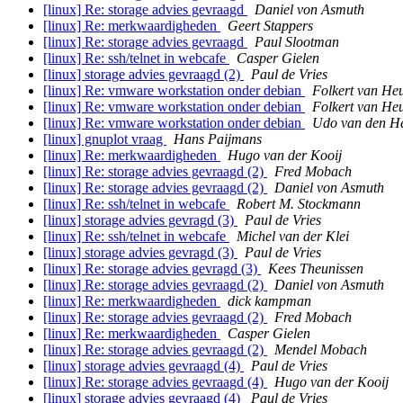
[linux] Re: storage advies gevraagd
Daniel von Asmuth
[linux] Re: merkwaardigheden
Geert Stappers
[linux] Re: storage advies gevraagd
Paul Slootman
[linux] Re: ssh/telnet in webcafe
Casper Gielen
[linux] storage advies gevraagd (2)
Paul de Vries
[linux] Re: vmware workstation onder debian
Folkert van He
[linux] Re: vmware workstation onder debian
Folkert van He
[linux] Re: vmware workstation onder debian
Udo van den H
[linux] gnuplot vraag
Hans Paijmans
[linux] Re: merkwaardigheden
Hugo van der Kooij
[linux] Re: storage advies gevraagd (2)
Fred Mobach
[linux] Re: storage advies gevraagd (2)
Daniel von Asmuth
[linux] Re: ssh/telnet in webcafe
Robert M. Stockmann
[linux] storage advies gevragd (3)
Paul de Vries
[linux] Re: ssh/telnet in webcafe
Michel van der Klei
[linux] storage advies gevragd (3)
Paul de Vries
[linux] Re: storage advies gevragd (3)
Kees Theunissen
[linux] Re: storage advies gevraagd (2)
Daniel von Asmuth
[linux] Re: merkwaardigheden
dick kampman
[linux] Re: storage advies gevraagd (2)
Fred Mobach
[linux] Re: merkwaardigheden
Casper Gielen
[linux] Re: storage advies gevraagd (2)
Mendel Mobach
[linux] storage advies gevraagd (4)
Paul de Vries
[linux] Re: storage advies gevraagd (4)
Hugo van der Kooij
[linux] storage advies gevraagd (4)
Paul de Vries