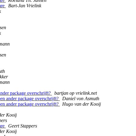
are
Roeland Th. Jansen
are
Bart-Jan Vrielink
k
sen
k
kmann
sen
uth
kker
kmann
ander package overschrijft?
bartjan op vrielink.net
een ander package overschrijft?
Daniel von Asmuth
een ander package overschrijft?
Hugo van der Kooij
er Kooij
pers
are
Geert Stappers
er Kooij