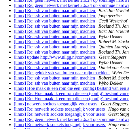
[linux] Re: geen netwerk met kernel 2.6.24 op sommige hardw
[linux] Re: geen netwerk met kernel 2.6.24 op sommige hardw
[linux] Re: ssh van buiten naar mijn machien
Bart-Jan Vrielin
[linux] Re: ssh van buiten naar mijn machien
joop gerritse
[linux] Re: ssh van buiten naar mijn machien
Cecil Westerhof
[linux] Re: ssh van buiten naar mijn machien
Roeland Th. Jan
[linux] Re: ssh van buiten naar mijn machien
Bart-Jan Vrielin
[linux] Re: ssh van buiten naar mijn machien
Wybo Dekker
[linux] Re: ssh van buiten naar mijn machien
Robert M. Stoc
[linux] Re: ssh van buiten naar mijn machien
Quinten Laureijs
[linux] Re: ssh van buiten naar mijn machien
Roeland Th. Jan
[linux] update http://www.nllgg.nl/computers
Geert Stappers
[linux] Re: ssh van buiten naar mijn machien
Wybo Dekker
[linux] Re: ssh van buiten naar mijn machien
Daniel von Asm
[linux] Re: gelukt: ssh van buiten naar mijn machien
Wybo De
[linux] Re: ssh van buiten naar mijn machien
Robert M. Stoc
[linux] Re: ssh van buiten naar mijn machien
Wybo Dekker
[linux] Hoe maak ik een rpm die een (config) bestand van een 
[linux] Re: Hoe maak ik een rpm die een (config) bestand van 
[linux] Re: Hoe maak ik een rpm die een (config) bestand van 
[linux] netwerk sockets toeganglijk voor users
Geert Stappers
[linux] Re: netwerk sockets toeganglijk voor users
Hugo van d
[linux] Re: netwerk sockets toeganglijk voor users
Geert Stap
[linux] Re: geen netwerk met kernel 2.6.24 op sommige hardw
[linux] Re: netwerk sockets toeganglijk voor users
Hugo van d