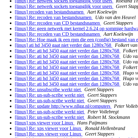
[linux] Re: netwerk sockets toeganglijk voor users
Roeland Th
[linux] Re: netwerk sockets toeganglijk voor users
Geert Stap
[linux] recoden van bestandsnamen
Aart Koelewijn
[linux] Re: recoden van bestandsnamen
Udo van den Heuvel
[linux] Re: recoden van CD bestandsnamen
Geert Stappers
[linux] Re: geen netwerk met kernel 2.6.24 op sommige hardw
[linux] Re: recoden van CD bestandsnamen
Aart Koelewijn
[linux] Re: Hoe maak ik een rpm die een (config) bestand van 
[linux] ati hd 3450 gaat niet verder dan 1280x768
Folkert va
[linux] Re: ati hd 3450 gaat niet verder dan 1280x768
Folkert
[linux] Re: ati hd 3450 gaat niet verder dan 1280x768
Udo va
[linux] Re: ati hd 3450 gaat niet verder dan 1280x768
Udo va
[linux] Re: ati hd 3450 gaat niet verder dan 1280x768
Folkert
[linux] Re: ati hd 3450 gaat niet verder dan 1280x768
Hugo v
[linux] Re: ati hd 3450 gaat niet verder dan 1280x768
Hugo v
[linux] Re: ati hd 3450 gaat niet verder dan 1280x768
Udo va
[linux] Re: unsubscribe werkt niet
Geert Stappers
[linux] Re: un-sub-scribe werkt niet
Geert Stappers
[linux] Re: un-sub-scribe werkt niet
Geert Stappers
[linux] Re: update http://www.nllgg.nl/computers
Peter Volleb
[linux] Re: un-sub-scribe werkt niet
Peter Vollebregt
[linux] Re: un-sub-scribe werkt niet
Robert M. Stockmann
[linux] xps viewer voor Linux
Hans Paijmans
[linux] Re: xps viewer voor Linux
Ronald Hellenbrand
[linux] Re: xps viewer voor Linux
Geert Stappers