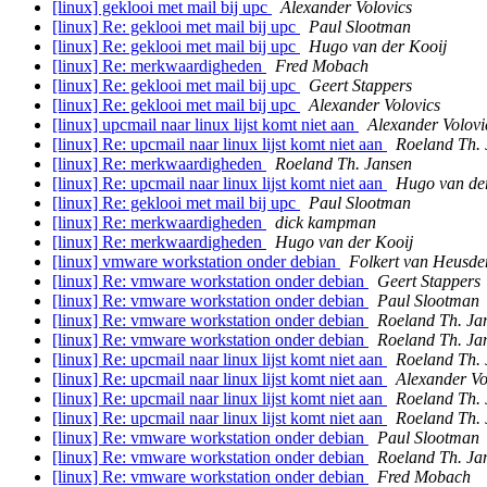
[linux] geklooi met mail bij upc
Alexander Volovics
[linux] Re: geklooi met mail bij upc
Paul Slootman
[linux] Re: geklooi met mail bij upc
Hugo van der Kooij
[linux] Re: merkwaardigheden
Fred Mobach
[linux] Re: geklooi met mail bij upc
Geert Stappers
[linux] Re: geklooi met mail bij upc
Alexander Volovics
[linux] upcmail naar linux lijst komt niet aan
Alexander Volovi
[linux] Re: upcmail naar linux lijst komt niet aan
Roeland Th. 
[linux] Re: merkwaardigheden
Roeland Th. Jansen
[linux] Re: upcmail naar linux lijst komt niet aan
Hugo van de
[linux] Re: geklooi met mail bij upc
Paul Slootman
[linux] Re: merkwaardigheden
dick kampman
[linux] Re: merkwaardigheden
Hugo van der Kooij
[linux] vmware workstation onder debian
Folkert van Heusde
[linux] Re: vmware workstation onder debian
Geert Stappers
[linux] Re: vmware workstation onder debian
Paul Slootman
[linux] Re: vmware workstation onder debian
Roeland Th. Ja
[linux] Re: vmware workstation onder debian
Roeland Th. Ja
[linux] Re: upcmail naar linux lijst komt niet aan
Roeland Th. 
[linux] Re: upcmail naar linux lijst komt niet aan
Alexander Vo
[linux] Re: upcmail naar linux lijst komt niet aan
Roeland Th. 
[linux] Re: upcmail naar linux lijst komt niet aan
Roeland Th. 
[linux] Re: vmware workstation onder debian
Paul Slootman
[linux] Re: vmware workstation onder debian
Roeland Th. Ja
[linux] Re: vmware workstation onder debian
Fred Mobach