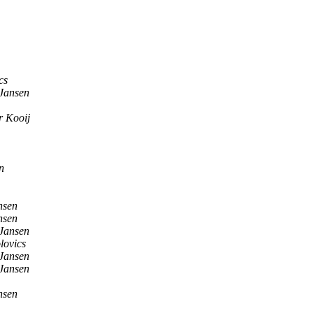
cs
Jansen
r Kooij
n
nsen
nsen
Jansen
lovics
Jansen
Jansen
nsen