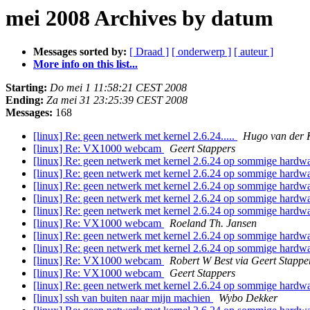
mei 2008 Archives by datum
Messages sorted by:
[ Draad ]
[ onderwerp ]
[ auteur ]
More info on this list...
Starting:
Do mei 1 11:58:21 CEST 2008
Ending:
Za mei 31 23:25:39 CEST 2008
Messages:
168
[linux] Re: geen netwerk met kernel 2.6.24.....
Hugo van der 
[linux] Re: VX1000 webcam
Geert Stappers
[linux] Re: geen netwerk met kernel 2.6.24 op sommige hardw
[linux] Re: geen netwerk met kernel 2.6.24 op sommige hardw
[linux] Re: geen netwerk met kernel 2.6.24 op sommige hardw
[linux] Re: geen netwerk met kernel 2.6.24 op sommige hardw
[linux] Re: geen netwerk met kernel 2.6.24 op sommige hardw
[linux] Re: VX1000 webcam
Roeland Th. Jansen
[linux] Re: geen netwerk met kernel 2.6.24 op sommige hardw
[linux] Re: geen netwerk met kernel 2.6.24 op sommige hardw
[linux] Re: VX1000 webcam
Robert W Best via Geert Stappe
[linux] Re: VX1000 webcam
Geert Stappers
[linux] Re: geen netwerk met kernel 2.6.24 op sommige hardw
[linux] ssh van buiten naar mijn machien
Wybo Dekker