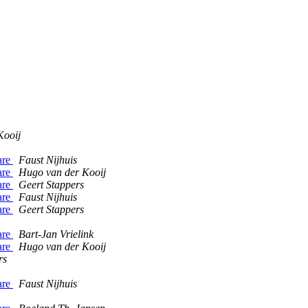
Kooij
are
Faust Nijhuis
are
Hugo van der Kooij
are
Geert Stappers
are
Faust Nijhuis
are
Geert Stappers
are
Bart-Jan Vrielink
are
Hugo van der Kooij
rs
are
Faust Nijhuis