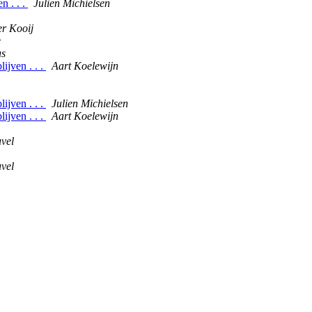
n . . .
Julien Michielsen
r Kooij
e
us
ijven . . .
Aart Koelewijn
ijven . . .
Julien Michielsen
ijven . . .
Aart Koelewijn
vel
vel