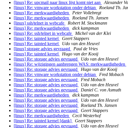
[linux] Re: upcmail naar linux lijst komt niet aan
Alexander Vo
[linux] Re: vmware workstation onder debian
Roeland Th. Ja
[linux] Re: merkwaardigheden
Peter Vollebregt
[linux] Re: merkwaardigheden
Roeland Th. Jansen
[linux] ssh/telnet in webcafe
Robert M. Stockmann
[linux] Re: merkwaardigheden
dick kampman
[linux] Re: ssh/telnet in webcafe
Michel van der Klei
[linux] Re: tainted kernel
Geert Stappers
[linux] Re: tainted kernel
Udo van den Heuvel
[linux] storage advies gevraagd
Paul de Vries
[linux] Re: tainted kernel
Hugo van der Kooij
[linux] Re: storage advies gevraagd
Udo van den Heuvel
[linux] Re: wijzigingen aanbrengen WAS: merkwaardigheden
[linux] Re: storage advies gevraagd
Hugo van der Kooij
[linux] Re: vmware workstation onder debian
Fred Mobach
[linux] Re: storage advies gevraagd
Fred Mobach
[linux] Re: storage advies gevraagd
Udo van den Heuvel
[linux] Re: storage advies gevraagd
Daniel C. von Asmuth
[linux] Re: merkwaardigheden
dick kampman
[linux] Re: storage advies gevraagd
Udo van den Heuvel
[linux] Re: storage advies gevraagd
Roeland Th. Jansen
[linux] Re: storage advies gevraagd
Geert Stappers
[linux] Re: merkwaardigheden
Cecil Westerhof
[linux] Re: tainted kernel [dank]
Geert Stappers
[linux] Re: storage advies gevraagd
Udo van den Heuvel