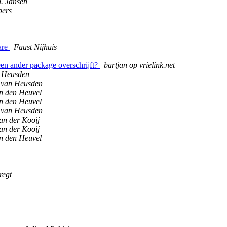
. Jansen
pers
are
Faust Nijhuis
een ander package overschrijft?
bartjan op vrielink.net
n Heusden
 van Heusden
n den Heuvel
n den Heuvel
 van Heusden
an der Kooij
an der Kooij
n den Heuvel
regt