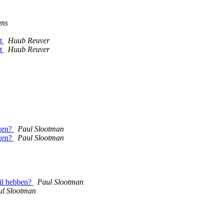
ans
st
Huub Reuver
st
Huub Reuver
jgen?
Paul Slootman
jgen?
Paul Slootman
wil hebben?
Paul Slootman
ul Slootman