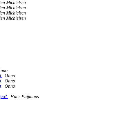
ien Michielsen
ien Michielsen
ien Michielsen
ien Michielsen
nno
st
Onno
st
Onno
st
Onno
jgen?
Hans Paijmans