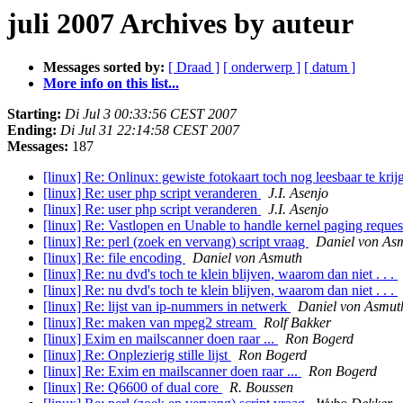
juli 2007 Archives by auteur
Messages sorted by:
[ Draad ]
[ onderwerp ]
[ datum ]
More info on this list...
Starting:
Di Jul 3 00:33:56 CEST 2007
Ending:
Di Jul 31 22:14:58 CEST 2007
Messages:
187
[linux] Re: Onlinux: gewiste fotokaart toch nog leesbaar te kri
[linux] Re: user php script veranderen
J.I. Asenjo
[linux] Re: user php script veranderen
J.I. Asenjo
[linux] Re: Vastlopen en Unable to handle kernel paging reque
[linux] Re: perl (zoek en vervang) script vraag
Daniel von As
[linux] Re: file encoding
Daniel von Asmuth
[linux] Re: nu dvd's toch te klein blijven, waarom dan niet . . .
[linux] Re: nu dvd's toch te klein blijven, waarom dan niet . . .
[linux] Re: lijst van ip-nummers in netwerk
Daniel von Asmut
[linux] Re: maken van mpeg2 stream
Rolf Bakker
[linux] Exim en mailscanner doen raar ...
Ron Bogerd
[linux] Re: Onplezierig stille lijst
Ron Bogerd
[linux] Re: Exim en mailscanner doen raar ...
Ron Bogerd
[linux] Re: Q6600 of dual core
R. Boussen