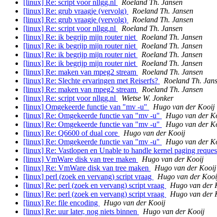
[linux] Re: script voor nllgg.nl
Roeland Th. Jansen
[linux] Re: grub vraagje (vervolg)
Roeland Th. Jansen
[linux] Re: grub vraagje (vervolg)
Roeland Th. Jansen
[linux] Re: script voor nllgg.nl
Roeland Th. Jansen
[linux] Re: ik begrijp mijn router niet
Roeland Th. Jansen
[linux] Re: ik begrijp mijn router niet
Roeland Th. Jansen
[linux] Re: ik begrijp mijn router niet
Roeland Th. Jansen
[linux] Re: ik begrijp mijn router niet
Roeland Th. Jansen
[linux] Re: maken van mpeg2 stream
Roeland Th. Jansen
[linux] Re: Slechte ervaringen met Reiserfs?
Roeland Th. Jan
[linux] Re: maken van mpeg2 stream
Roeland Th. Jansen
[linux] Re: script voor nllgg.nl
Wietse W. Jonker
[linux] Omgekeerde functie van "mv -u"
Hugo van der Kooij
[linux] Re: Omgekeerde functie van "mv -u"
Hugo van der Ko
[linux] Re: Omgekeerde functie van "mv -u"
Hugo van der Ko
[linux] Re: Q6600 of dual core
Hugo van der Kooij
[linux] Re: Omgekeerde functie van "mv -u"
Hugo van der Ko
[linux] Re: Vastlopen en Unable to handle kernel paging reque
[linux] VmWare disk van tree maken
Hugo van der Kooij
[linux] Re: VmWare disk van tree maken
Hugo van der Kooij
[linux] perl (zoek en vervang) script vraag
Hugo van der Kooi
[linux] Re: perl (zoek en vervang) script vraag
Hugo van der 
[linux] Re: perl (zoek en vervang) script vraag
Hugo van der 
[linux] Re: file encoding
Hugo van der Kooij
[linux] Re: uur later, nog niets binnen
Hugo van der Kooij