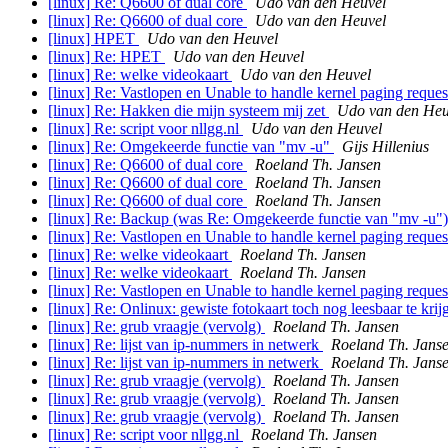
[linux] Re: Q6600 of dual core
Udo van den Heuvel
[linux] Re: Q6600 of dual core
Udo van den Heuvel
[linux] HPET
Udo van den Heuvel
[linux] Re: HPET
Udo van den Heuvel
[linux] Re: welke videokaart
Udo van den Heuvel
[linux] Re: Vastlopen en Unable to handle kernel paging reque
[linux] Re: Hakken die mijn systeem mij zet
Udo van den Heu
[linux] Re: script voor nllgg.nl
Udo van den Heuvel
[linux] Re: Omgekeerde functie van "mv -u"
Gijs Hillenius
[linux] Re: Q6600 of dual core
Roeland Th. Jansen
[linux] Re: Q6600 of dual core
Roeland Th. Jansen
[linux] Re: Q6600 of dual core
Roeland Th. Jansen
[linux] Re: Backup (was Re: Omgekeerde functie van "mv -u"
[linux] Re: Vastlopen en Unable to handle kernel paging reque
[linux] Re: welke videokaart
Roeland Th. Jansen
[linux] Re: welke videokaart
Roeland Th. Jansen
[linux] Re: Vastlopen en Unable to handle kernel paging reque
[linux] Re: Onlinux: gewiste fotokaart toch nog leesbaar te kri
[linux] Re: grub vraagje (vervolg)
Roeland Th. Jansen
[linux] Re: lijst van ip-nummers in netwerk
Roeland Th. Jans
[linux] Re: lijst van ip-nummers in netwerk
Roeland Th. Jans
[linux] Re: grub vraagje (vervolg)
Roeland Th. Jansen
[linux] Re: grub vraagje (vervolg)
Roeland Th. Jansen
[linux] Re: grub vraagje (vervolg)
Roeland Th. Jansen
[linux] Re: script voor nllgg.nl
Roeland Th. Jansen