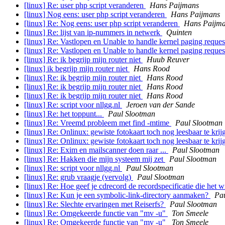
[linux] Re: user php script veranderen
Hans Paijmans
[linux] Nog eens: user php script veranderen
Hans Paijmans
[linux] Re: Nog eens: user php script veranderen
Hans Paijm
[linux] Re: lijst van ip-nummers in netwerk
Quinten
[linux] Re: Vastlopen en Unable to handle kernel paging reque
[linux] Re: Vastlopen en Unable to handle kernel paging reque
[linux] Re: ik begrijp mijn router niet
Huub Reuver
[linux] ik begrijp mijn router niet
Hans Rood
[linux] Re: ik begrijp mijn router niet
Hans Rood
[linux] Re: ik begrijp mijn router niet
Hans Rood
[linux] Re: ik begrijp mijn router niet
Hans Rood
[linux] Re: script voor nllgg.nl
Jeroen van der Sande
[linux] Re: het toppunt...
Paul Slootman
[linux] Re: Vreemd probleem met find -mtime
Paul Slootman
[linux] Re: Onlinux: gewiste fotokaart toch nog leesbaar te kri
[linux] Re: Onlinux: gewiste fotokaart toch nog leesbaar te kri
[linux] Re: Exim en mailscanner doen raar ...
Paul Slootman
[linux] Re: Hakken die mijn systeem mij zet
Paul Slootman
[linux] Re: script voor nllgg.nl
Paul Slootman
[linux] Re: grub vraagje (vervolg)
Paul Slootman
[linux] Re: Hoe geef je cdrecord de recordspecificatie die het 
[linux] Re: Kun je een symbolic-link-directory aanmaken?
Pa
[linux] Re: Slechte ervaringen met Reiserfs?
Paul Slootman
[linux] Re: Omgekeerde functie van "mv -u"
Ton Smeele
[linux] Re: Omgekeerde functie van "mv -u"
Ton Smeele