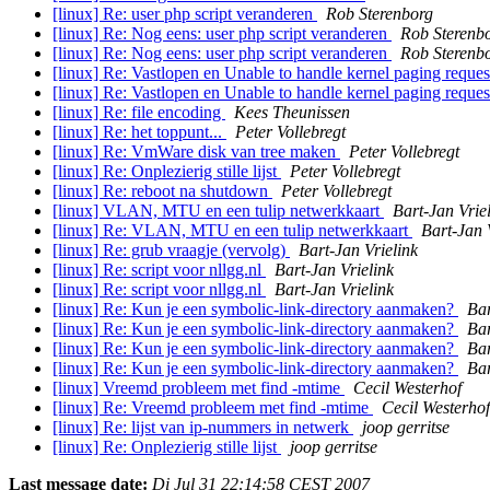
[linux] Re: user php script veranderen
Rob Sterenborg
[linux] Re: Nog eens: user php script veranderen
Rob Sterenb
[linux] Re: Nog eens: user php script veranderen
Rob Sterenb
[linux] Re: Vastlopen en Unable to handle kernel paging reque
[linux] Re: Vastlopen en Unable to handle kernel paging reque
[linux] Re: file encoding
Kees Theunissen
[linux] Re: het toppunt...
Peter Vollebregt
[linux] Re: VmWare disk van tree maken
Peter Vollebregt
[linux] Re: Onplezierig stille lijst
Peter Vollebregt
[linux] Re: reboot na shutdown
Peter Vollebregt
[linux] VLAN, MTU en een tulip netwerkkaart
Bart-Jan Vrie
[linux] Re: VLAN, MTU en een tulip netwerkkaart
Bart-Jan 
[linux] Re: grub vraagje (vervolg)
Bart-Jan Vrielink
[linux] Re: script voor nllgg.nl
Bart-Jan Vrielink
[linux] Re: script voor nllgg.nl
Bart-Jan Vrielink
[linux] Re: Kun je een symbolic-link-directory aanmaken?
Bar
[linux] Re: Kun je een symbolic-link-directory aanmaken?
Bar
[linux] Re: Kun je een symbolic-link-directory aanmaken?
Bar
[linux] Re: Kun je een symbolic-link-directory aanmaken?
Bar
[linux] Vreemd probleem met find -mtime
Cecil Westerhof
[linux] Re: Vreemd probleem met find -mtime
Cecil Westerhof
[linux] Re: lijst van ip-nummers in netwerk
joop gerritse
[linux] Re: Onplezierig stille lijst
joop gerritse
Last message date:
Di Jul 31 22:14:58 CEST 2007