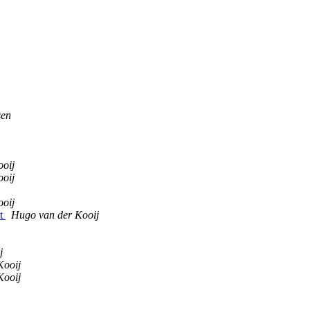
sen
oij
oij
oij
st
Hugo van der Kooij
j
Kooij
Kooij