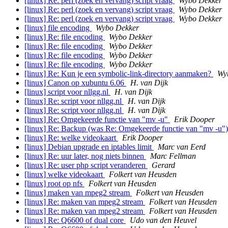
[linux] Re: perl (zoek en vervang) script vraag
Wybo Dekker
[linux] Re: perl (zoek en vervang) script vraag
Wybo Dekker
[linux] Re: perl (zoek en vervang) script vraag
Wybo Dekker
[linux] file encoding
Wybo Dekker
[linux] Re: file encoding
Wybo Dekker
[linux] Re: file encoding
Wybo Dekker
[linux] Re: file encoding
Wybo Dekker
[linux] Re: file encoding
Wybo Dekker
[linux] Re: Kun je een symbolic-link-directory aanmaken?
Wy
[linux] Canon op xubuntu 6.06
H. van Dijk
[linux] script voor nllgg.nl
H. van Dijk
[linux] Re: script voor nllgg.nl
H. van Dijk
[linux] Re: script voor nllgg.nl
H. van Dijk
[linux] Re: Omgekeerde functie van "mv -u"
Erik Dooper
[linux] Re: Backup (was Re: Omgekeerde functie van "mv -u"
[linux] Re: welke videokaart
Erik Dooper
[linux] Debian upgrade en iptables limit
Marc van Eerd
[linux] Re: uur later, nog niets binnen
Marc Fellman
[linux] Re: user php script veranderen
Gerard
[linux] welke videokaart
Folkert van Heusden
[linux] root op nfs
Folkert van Heusden
[linux] maken van mpeg2 stream
Folkert van Heusden
[linux] Re: maken van mpeg2 stream
Folkert van Heusden
[linux] Re: maken van mpeg2 stream
Folkert van Heusden
[linux] Re: Q6600 of dual core
Udo van den Heuvel