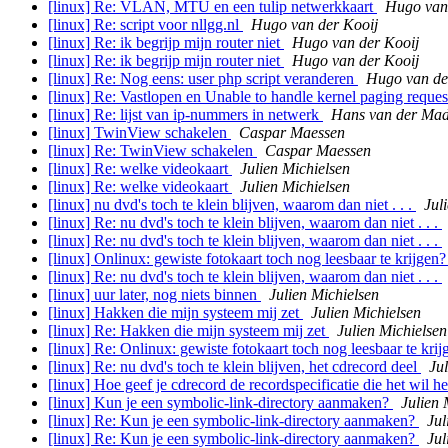
[linux] Re: VLAN, MTU en een tulip netwerkkaart
Hugo van
[linux] Re: script voor nllgg.nl
Hugo van der Kooij
[linux] Re: ik begrijp mijn router niet
Hugo van der Kooij
[linux] Re: ik begrijp mijn router niet
Hugo van der Kooij
[linux] Re: Nog eens: user php script veranderen
Hugo van de
[linux] Re: Vastlopen en Unable to handle kernel paging reque
[linux] Re: lijst van ip-nummers in netwerk
Hans van der Ma
[linux] TwinView schakelen
Caspar Maessen
[linux] Re: TwinView schakelen
Caspar Maessen
[linux] Re: welke videokaart
Julien Michielsen
[linux] Re: welke videokaart
Julien Michielsen
[linux] nu dvd's toch te klein blijven, waarom dan niet . . .
Jul
[linux] Re: nu dvd's toch te klein blijven, waarom dan niet . . .
[linux] Re: nu dvd's toch te klein blijven, waarom dan niet . . .
[linux] Onlinux: gewiste fotokaart toch nog leesbaar te krijgen
[linux] Re: nu dvd's toch te klein blijven, waarom dan niet . . .
[linux] uur later, nog niets binnen
Julien Michielsen
[linux] Hakken die mijn systeem mij zet
Julien Michielsen
[linux] Re: Hakken die mijn systeem mij zet
Julien Michielsen
[linux] Re: Onlinux: gewiste fotokaart toch nog leesbaar te kri
[linux] Re: nu dvd's toch te klein blijven, het cdrecord deel
Ju
[linux] Hoe geef je cdrecord de recordspecificatie die het wil 
[linux] Kun je een symbolic-link-directory aanmaken?
Julien 
[linux] Re: Kun je een symbolic-link-directory aanmaken?
Jul
[linux] Re: Kun je een symbolic-link-directory aanmaken?
Jul