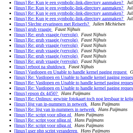
[linux] Re: Kun je een symbolic-link-directory aanmaken?
Jul
[linux] Re: Kun je een symbolic-link-directory aanmaken?
Jul
[linux] Re: Kun je een symbolic-link-directory aanmaken?
Jul
[linux] Re: Kun je een symbolic-link-directory aanmaken?
Jul
[linux] Slechte ervaringen met Reiserfs?
Julien Michielsen
[linux] grub vraagje
Faust Nijhuis
[linux] Re: grub vraagje (vervolg)
Faust Nijhuis
[linux] Re: grub vraagje (vervolg)
Faust Nijhuis
[linux] Re: grub vraagje (vervolg)
Faust Nijhuis
[linux] Re: grub vraagje (vervolg)
Faust Nijhuis
[linux] Re: grub vraagje (vervolg)
Faust Nijhuis
[linux] Re: grub vraagje (vervolg)
Faust Nijhuis
[linux] reboot na shutdown
Faust Nijhuis
[linux] Vastlopen en Unable to handle kernel paging request
O
[linux] Re: Vastlopen en Unable to handle kernel paging reque
[linux] Re: Vastlopen en Unable to handle kernel paging reque
[linux] Re: Vastlopen en Unable to handle kernel paging reque
[linux] epson dx 4450?
Hans Paijmans
[linux] Re: Onlinux: gewiste fotokaart toch nog leesbaar te kri
[linux] lijst van ip-nummers in netwerk
Hans Paijmans
[linux] Re: lijst van ip-nummers in netwerk
Hans Paijmans
[linux] Re: script voor nllgg.nl
Hans Paijmans
[linux] Re: script voor nllgg.nl
Hans Paijmans
[linux] Re: script voor nllgg.nl
Hans Paijmans
[linux] user php script veranderen
Hans Paijmans