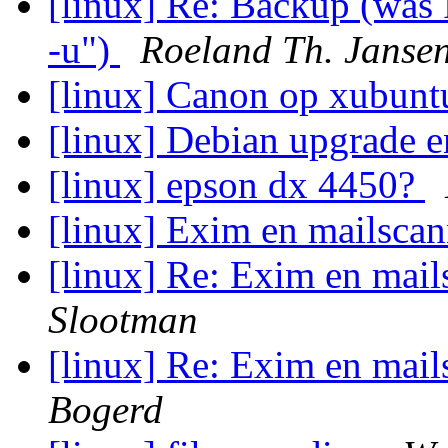
[linux] Re: Backup (was
-u")
Roeland Th. Janse
[linux] Canon op xubunt
[linux] Debian upgrade e
[linux] epson dx 4450?
[linux] Exim en mailscann
[linux] Re: Exim en mails
Slootman
[linux] Re: Exim en mails
Bogerd