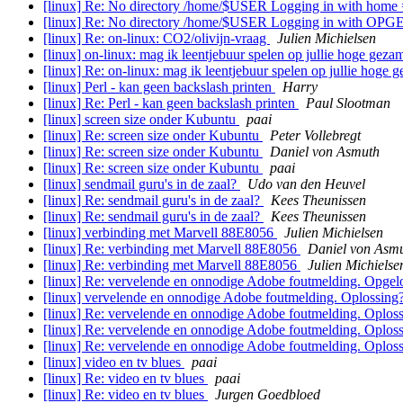
[linux] Re: No directory /home/$USER Logging in with home =
[linux] Re: No directory /home/$USER Logging in with O
[linux] Re: on-linux: CO2/olivijn-vraag
Julien Michielsen
[linux] on-linux: mag ik leentjebuur spelen op jullie hoge geza
[linux] Re: on-linux: mag ik leentjebuur spelen op jullie hoge 
[linux] Perl - kan geen backslash printen
Harry
[linux] Re: Perl - kan geen backslash printen
Paul Slootman
[linux] screen size onder Kubuntu
paai
[linux] Re: screen size onder Kubuntu
Peter Vollebregt
[linux] Re: screen size onder Kubuntu
Daniel von Asmuth
[linux] Re: screen size onder Kubuntu
paai
[linux] sendmail guru's in de zaal?
Udo van den Heuvel
[linux] Re: sendmail guru's in de zaal?
Kees Theunissen
[linux] Re: sendmail guru's in de zaal?
Kees Theunissen
[linux] verbinding met Marvell 88E8056
Julien Michielsen
[linux] Re: verbinding met Marvell 88E8056
Daniel von Asm
[linux] Re: verbinding met Marvell 88E8056
Julien Michielse
[linux] Re: vervelende en onnodige Adobe foutmelding. Opgel
[linux] vervelende en onnodige Adobe foutmelding. Oplossing
[linux] Re: vervelende en onnodige Adobe foutmelding. Oplos
[linux] Re: vervelende en onnodige Adobe foutmelding. Oplos
[linux] Re: vervelende en onnodige Adobe foutmelding. Oplos
[linux] video en tv blues
paai
[linux] Re: video en tv blues
paai
[linux] Re: video en tv blues
Jurgen Goedbloed