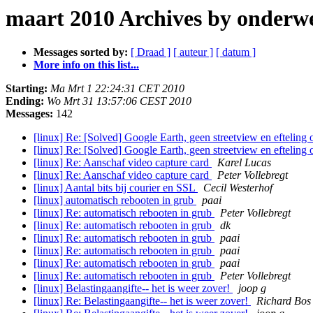
maart 2010 Archives by onderw
Messages sorted by:
[ Draad ]
[ auteur ]
[ datum ]
More info on this list...
Starting:
Ma Mrt 1 22:24:31 CET 2010
Ending:
Wo Mrt 31 13:57:06 CEST 2010
Messages:
142
[linux] Re: [Solved] Google Earth, geen streetview en efteling 
[linux] Re: [Solved] Google Earth, geen streetview en efteling 
[linux] Re: Aanschaf video capture card
Karel Lucas
[linux] Re: Aanschaf video capture card
Peter Vollebregt
[linux] Aantal bits bij courier en SSL
Cecil Westerhof
[linux] automatisch rebooten in grub
paai
[linux] Re: automatisch rebooten in grub
Peter Vollebregt
[linux] Re: automatisch rebooten in grub
dk
[linux] Re: automatisch rebooten in grub
paai
[linux] Re: automatisch rebooten in grub
paai
[linux] Re: automatisch rebooten in grub
paai
[linux] Re: automatisch rebooten in grub
Peter Vollebregt
[linux] Belastingaangifte-- het is weer zover!
joop g
[linux] Re: Belastingaangifte-- het is weer zover!
Richard Bos