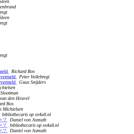
Sleen
lenbrand
regt
Sleen
regt
regt
rmeld
Richard Bos
S vermeld
Peter Vollebregt
S vermeld
Guus Snijders
chielsen
 Slootman
van den Heuvel
ard Bos
n Michielsen
bibliothecaris op xs4all.nl
 '/'
Daniel von Asmuth
 '/'
bibliothecaris op xs4all.nl
 '/'
Daniel von Asmuth