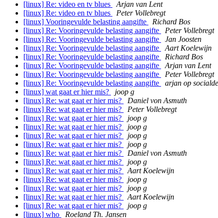
[linux] Re: video en tv blues
Arjan van Lent
[linux] Re: video en tv blues
Peter Vollebregt
[linux] Vooringevulde belasting aangifte
Richard Bos
[linux] Re: Vooringevulde belasting aangifte
Peter Vollebregt
[linux] Re: Vooringevulde belasting aangifte
Jan Joosten
[linux] Re: Vooringevulde belasting aangifte
Aart Koelewijn
[linux] Re: Vooringevulde belasting aangifte
Richard Bos
[linux] Re: Vooringevulde belasting aangifte
Arjan van Lent
[linux] Re: Vooringevulde belasting aangifte
Peter Vollebregt
[linux] Re: Vooringevulde belasting aangifte
arjan op socialde
[linux] wat gaat er hier mis?
joop g
[linux] Re: wat gaat er hier mis?
Daniel von Asmuth
[linux] Re: wat gaat er hier mis?
Peter Vollebregt
[linux] Re: wat gaat er hier mis?
joop g
[linux] Re: wat gaat er hier mis?
joop g
[linux] Re: wat gaat er hier mis?
joop g
[linux] Re: wat gaat er hier mis?
joop g
[linux] Re: wat gaat er hier mis?
Daniel von Asmuth
[linux] Re: wat gaat er hier mis?
joop g
[linux] Re: wat gaat er hier mis?
Aart Koelewijn
[linux] Re: wat gaat er hier mis?
joop g
[linux] Re: wat gaat er hier mis?
joop g
[linux] Re: wat gaat er hier mis?
Aart Koelewijn
[linux] Re: wat gaat er hier mis?
joop g
[linux] who
Roeland Th. Jansen