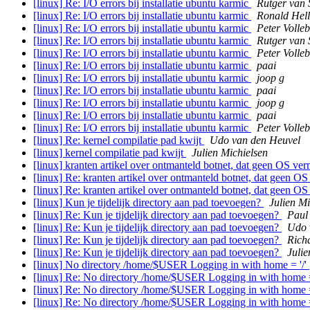
[linux] Re: I/O errors bij installatie ubuntu karmic
Rutger van 
[linux] Re: I/O errors bij installatie ubuntu karmic
Ronald Hel
[linux] Re: I/O errors bij installatie ubuntu karmic
Peter Volleb
[linux] Re: I/O errors bij installatie ubuntu karmic
Rutger van 
[linux] Re: I/O errors bij installatie ubuntu karmic
Peter Volleb
[linux] Re: I/O errors bij installatie ubuntu karmic
paai
[linux] Re: I/O errors bij installatie ubuntu karmic
joop g
[linux] Re: I/O errors bij installatie ubuntu karmic
paai
[linux] Re: I/O errors bij installatie ubuntu karmic
joop g
[linux] Re: I/O errors bij installatie ubuntu karmic
paai
[linux] Re: I/O errors bij installatie ubuntu karmic
Peter Volleb
[linux] Re: kernel compilatie pad kwijt
Udo van den Heuvel
[linux] kernel compilatie pad kwijt
Julien Michielsen
[linux] kranten artikel over ontmanteld botnet, dat geen OS ve
[linux] Re: kranten artikel over ontmanteld botnet, dat geen O
[linux] Re: kranten artikel over ontmanteld botnet, dat geen O
[linux] Kun je tijdelijk directory aan pad toevoegen?
Julien Mi
[linux] Re: Kun je tijdelijk directory aan pad toevoegen?
Paul
[linux] Re: Kun je tijdelijk directory aan pad toevoegen?
Udo 
[linux] Re: Kun je tijdelijk directory aan pad toevoegen?
Rich
[linux] Re: Kun je tijdelijk directory aan pad toevoegen?
Julie
[linux] No directory /home/$USER Logging in with home = '/'
[linux] Re: No directory /home/$USER Logging in with home =
[linux] Re: No directory /home/$USER Logging in with home =
[linux] Re: No directory /home/$USER Logging in with home =