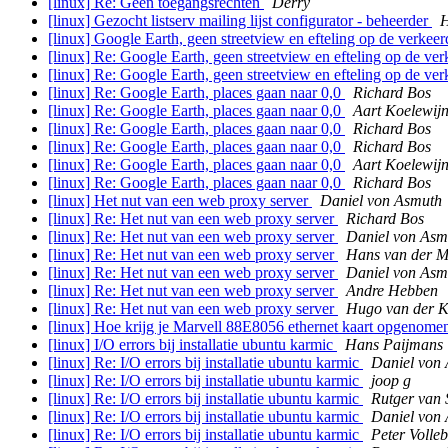
[linux] Re: Geen toegangsrechten
Derry
[linux] Gezocht listserv mailing lijst configurator - beheerder
H
[linux] Google Earth, geen streetview en efteling op de verkeer
[linux] Re: Google Earth, geen streetview en efteling op de ver
[linux] Re: Google Earth, geen streetview en efteling op de ver
[linux] Re: Google Earth, places gaan naar 0,0
Richard Bos
[linux] Re: Google Earth, places gaan naar 0,0
Aart Koelewij
[linux] Re: Google Earth, places gaan naar 0,0
Richard Bos
[linux] Re: Google Earth, places gaan naar 0,0
Richard Bos
[linux] Re: Google Earth, places gaan naar 0,0
Aart Koelewij
[linux] Re: Google Earth, places gaan naar 0,0
Richard Bos
[linux] Het nut van een web proxy server
Daniel von Asmuth
[linux] Re: Het nut van een web proxy server
Richard Bos
[linux] Re: Het nut van een web proxy server
Daniel von Asm
[linux] Re: Het nut van een web proxy server
Hans van der 
[linux] Re: Het nut van een web proxy server
Daniel von Asm
[linux] Re: Het nut van een web proxy server
Andre Hebben
[linux] Re: Het nut van een web proxy server
Hugo van der K
[linux] Hoe krijg je Marvell 88E8056 ethernet kaart opgenome
[linux] I/O errors bij installatie ubuntu karmic
Hans Paijmans
[linux] Re: I/O errors bij installatie ubuntu karmic
Daniel von
[linux] Re: I/O errors bij installatie ubuntu karmic
joop g
[linux] Re: I/O errors bij installatie ubuntu karmic
Rutger van 
[linux] Re: I/O errors bij installatie ubuntu karmic
Daniel von
[linux] Re: I/O errors bij installatie ubuntu karmic
Peter Volleb