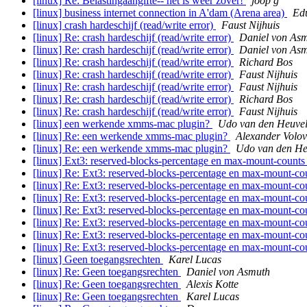
[linux] Re: Belastingaangifte-- het is weer zover!
joop g
[linux] business internet connection in A'dam (Arena area)
Ed
[linux] crash hardeschijf (read/write error)
Faust Nijhuis
[linux] Re: crash hardeschijf (read/write error)
Daniel von As
[linux] Re: crash hardeschijf (read/write error)
Daniel von As
[linux] Re: crash hardeschijf (read/write error)
Richard Bos
[linux] Re: crash hardeschijf (read/write error)
Faust Nijhuis
[linux] Re: crash hardeschijf (read/write error)
Faust Nijhuis
[linux] Re: crash hardeschijf (read/write error)
Richard Bos
[linux] Re: crash hardeschijf (read/write error)
Faust Nijhuis
[linux] een werkende xmms-mac plugin?
Udo van den Heuve
[linux] Re: een werkende xmms-mac plugin?
Alexander Volov
[linux] Re: een werkende xmms-mac plugin?
Udo van den He
[linux] Ext3: reserved-blocks-percentage en max-mount-count
[linux] Re: Ext3: reserved-blocks-percentage en max-mount-c
[linux] Re: Ext3: reserved-blocks-percentage en max-mount-c
[linux] Re: Ext3: reserved-blocks-percentage en max-mount-c
[linux] Re: Ext3: reserved-blocks-percentage en max-mount-c
[linux] Re: Ext3: reserved-blocks-percentage en max-mount-c
[linux] Re: Ext3: reserved-blocks-percentage en max-mount-c
[linux] Re: Ext3: reserved-blocks-percentage en max-mount-c
[linux] Geen toegangsrechten
Karel Lucas
[linux] Re: Geen toegangsrechten
Daniel von Asmuth
[linux] Re: Geen toegangsrechten
Alexis Kotte
[linux] Re: Geen toegangsrechten
Karel Lucas