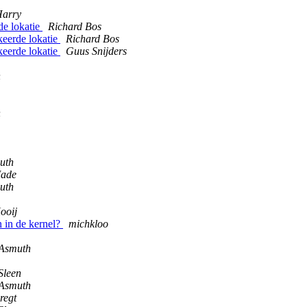
arry
de lokatie
Richard Bos
keerde lokatie
Richard Bos
keerde lokatie
Guus Snijders
n
n
uth
Made
uth
ooij
n in de kernel?
michkloo
 Asmuth
Sleen
 Asmuth
regt