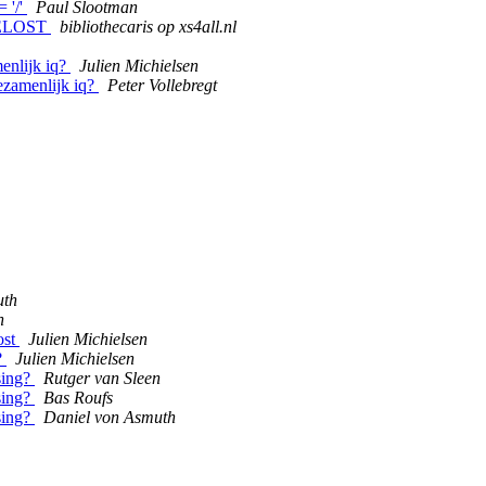
 '/'
Paul Slootman
PGELOST
bibliothecaris op xs4all.nl
menlijk iq?
Julien Michielsen
gezamenlijk iq?
Peter Vollebregt
uth
n
ost
Julien Michielsen
?
Julien Michielsen
sing?
Rutger van Sleen
sing?
Bas Roufs
sing?
Daniel von Asmuth