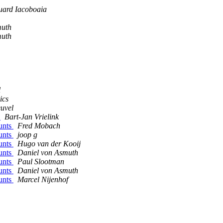
uard Iacoboaia
muth
muth
l
ics
uvel
s
Bart-Jan Vrielink
ounts
Fred Mobach
ounts
joop g
ounts
Hugo van der Kooij
ounts
Daniel von Asmuth
ounts
Paul Slootman
ounts
Daniel von Asmuth
ounts
Marcel Nijenhof