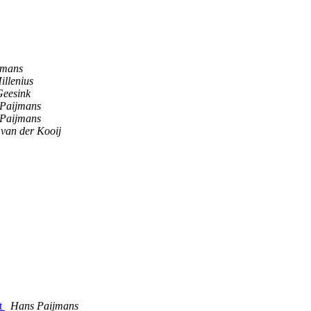
jmans
illenius
Geesink
Paijmans
Paijmans
van der Kooij
kt
Hans Paijmans