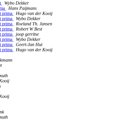
kt
Wybo Dekker
rima
Hans Paijmans
kt prima
Hugo van der Kooij
kt prima
Wybo Dekker
kt prima
Roeland Th. Jansen
kt prima
Robert W Best
kt prima
joop gerritse
kt prima
Wybo Dekker
kt prima
Geert-Jan Hut
kt prima
Hugo van der Kooij
ckmann
t
muth
Kooij
s
n
Kooij
n
ink
muth