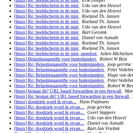
[linux] Re: beeldscherm in de mist
Erik Dooper
[linux] Re: beeldscherm in de mist
Udo van den Heuvel
[linux] Re: beeldscherm in de mist
Udo van den Heuvel
[linux] Re: beeldscherm in de mist
Roeland Th. Jansen
[linux] Re: beeldscherm in de mist
Roeland Th. Jansen
[linux] Re: beeldscherm in de mist
Udo van den Heuvel
[linux] Re: beeldscherm in de mist
Bart Geesink
[linux] Re: beeldscherm in de mist
Daniel von Asmuth
[linux] Re: beeldscherm in de mist
Roeland Th. Jansen
[linux] Re: beeldscherm in de mist
Roeland Th. Jansen
[linux] Re: beeldscherm in de mist, opgelost
Julien Michielsen
[linux] Belastingaangifte voor buitenlanders
Robert W Best
[linux] Re: Belastingaangifte voor buitenlanders
joop gerritse
[linux] Re: Belastingaangifte voor buitenlanders
Peter Vollebr
[linux] Re: Belastingaangifte voor buitenlanders
Hugo van der
[linux] Re: Belastingaangifte voor buitenlanders
Peter Vollebr
[linux] Re: Belastingaangifte voor buitenlanders
Robert W Bes
[linux] bestaat dit? URL based forwarding in een firewall
Mar
[linux] Re: bestaat dit? URL based forwarding in een firewall
[linux] doodziek word ik ervan...
Hans Paijmans
[linux] Re: doodziek word ik ervan...
joop gerritse
[linux] Re: doodziek word ik ervan...
Geert Stappers
[linux] Re: doodziek word ik ervan...
Udo van den Heuvel
[linux] Re: doodziek word ik ervan...
Daniel von Asmuth
[linux] Re: doodziek word ik ervan...
Bart-Jan Vrielink