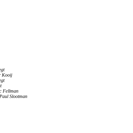
egt
 Kooij
egt
t
c Fellman
Paul Slootman