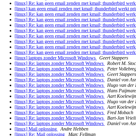
[linux] Re: kan geen email zenden met kmail; thunderbird wer
[linux] kan geen email zenden met kmail; thunderbird werkt p
[linux] Re: kan geen email zenden met kmail; thunderbird wer
[linux] Re: kan geen email zenden met kmail; thunderbird wer
[linux] Re: kan geen email zenden met kmail; thunderbird wer
[linux] Re: kan geen email zenden met kmail; thunderbird wer
[linux] Re: kan geen email zenden met kmail; thunderbird wer
[linux] Re: kan geen email zenden met kmail; thunderbird wer
[linux] Re: kan geen email zenden met kmail; thunderbird wer
[linux] Re: kan geen email zenden met kmail; thunderbird wer
[linux] laptops zonder Microsoft Windows
Geert Stappers
[linux] Re: laptops zonder Microsoft Windows
Robert M. Sto
[linux] Re: laptops zonder Microsoft Windows
Peter Vollebreg
[linux] Re: laptops zonder Microsoft Windows
Geert Stappers
[linux] Re: laptops zonder Microsoft Windows
Daniel von As
[linux] Re: laptops zonder Microsoft Windows
Hugo van der 
[linux] Re: laptops zonder Microsoft Windows
Hans Paijman
[linux] Re: laptops zonder Microsoft Windows
Aart Koelewij
[linux] Re: laptops zonder Microsoft Windows
Hugo van der 
[linux] Re: laptops zonder Microsoft Windows
Aart Koelewij
[linux] Re: laptops zonder Microsoft Windows
Fred Mobach
[linux] Re: laptops zonder Microsoft Windows
Bart-Jan Vriel
[linux] Re: laptops zonder Microsoft Windows
Daniel von As
[linux] Mail oplossing
Andre Hebben
[linux] Re: Mail oplossing
Marc Fellman