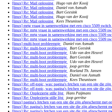
[linux] Re: Mail oplossing
Hugo van der Kooij
[linux] Re: Mail oplossing
Daniel von Asmuth
[linux] Re: Mail oplossing
Bart Geesink
[linux] Re: Mail oplossing
Hugo van der Kooij
[linux] Re: Mail oplossing
Kees Theunissen
[linux] mrtg vraag in samenwerking met een cisco 5509 switch
[linux] Re: mrtg vraag in samenwerking met een cisco 5509 sw
[linux] Re: mrtg vraag in samenwerking met een cisco 5509 sw
[linux] Re: mrtg vraag in samenwerking met een cisco 5509 sw
[linux] multi-boot probleempje
Daniel von Asmuth
[linux] Re: multi-boot probleempje
Bart Geesink
[linux] Re: multi-boot probleempje
Udo van den Heuvel
[linux] Re: multi-boot probleempje
Bart Geesink
[linux] Re: multi-boot probleempje
Udo van den Heuvel
[linux] Re: multi-boot probleempje
joop gerritse
[linux] Re: multi-boot probleempje
Roeland Th. Jansen
[linux] Re: multi-boot probleempje
Daniel von Asmuth
[linux] Re: multi-boot probleempje
Kees Theunissen
[linux] Re: off-topic, was: pagina's fetchen van een site die zi
[linux] Re: off-topic, was: pagina's fetchen van een site die zi
[linux] Re: Onplezierig stille lijst
Hans Paijmans
[linux] Re: Onplezierig stille lijst
joop gerritse
[linux] pagina's fetchen van een site die zijn afgeschermt met 
[linux] Re: pagina's fetchen van een site die zijn afgeschermt 
[linux] Re: pagina's fetchen van een site die zijn afgeschermt 