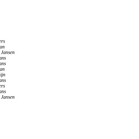
ers
man
 Jansen
ans
ans
man
ijn
ans
ers
ans
 Jansen