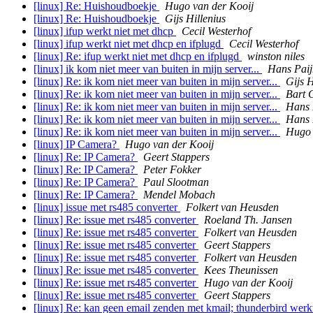
[linux] Re: Huishoudboekje
Hugo van der Kooij
[linux] Re: Huishoudboekje
Gijs Hillenius
[linux] ifup werkt niet met dhcp
Cecil Westerhof
[linux] ifup werkt niet met dhcp en ifplugd
Cecil Westerhof
[linux] Re: ifup werkt niet met dhcp en ifplugd
winston niles
[linux] ik kom niet meer van buiten in mijn server...
Hans Pai
[linux] Re: ik kom niet meer van buiten in mijn server...
Gijs H
[linux] Re: ik kom niet meer van buiten in mijn server...
Bart 
[linux] Re: ik kom niet meer van buiten in mijn server...
Hans 
[linux] Re: ik kom niet meer van buiten in mijn server...
Hans 
[linux] Re: ik kom niet meer van buiten in mijn server...
Hugo 
[linux] IP Camera?
Hugo van der Kooij
[linux] Re: IP Camera?
Geert Stappers
[linux] Re: IP Camera?
Peter Fokker
[linux] Re: IP Camera?
Paul Slootman
[linux] Re: IP Camera?
Mendel Mobach
[linux] issue met rs485 converter
Folkert van Heusden
[linux] Re: issue met rs485 converter
Roeland Th. Jansen
[linux] Re: issue met rs485 converter
Folkert van Heusden
[linux] Re: issue met rs485 converter
Geert Stappers
[linux] Re: issue met rs485 converter
Folkert van Heusden
[linux] Re: issue met rs485 converter
Kees Theunissen
[linux] Re: issue met rs485 converter
Hugo van der Kooij
[linux] Re: issue met rs485 converter
Geert Stappers
[linux] Re: kan geen email zenden met kmail; thunderbird wer