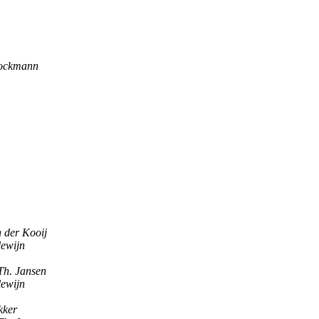
tockmann
 der Kooij
lewijn
Th. Jansen
lewijn
kker