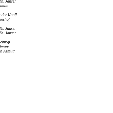
Th. Jansen
otman
 der Kooij
terhof
Th. Jansen
Th. Jansen
lebregt
jmans
on Asmuth