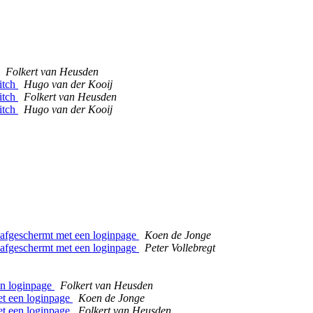
Folkert van Heusden
itch
Hugo van der Kooij
itch
Folkert van Heusden
itch
Hugo van der Kooij
jn afgeschermt met een loginpage
Koen de Jonge
jn afgeschermt met een loginpage
Peter Vollebregt
een loginpage
Folkert van Heusden
met een loginpage
Koen de Jonge
met een loginpage
Folkert van Heusden