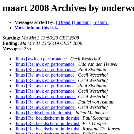
maart 2008 Archives by onderw
Messages sorted by:
[ Draad ]
[ auteur ]
[ datum ]
More info on this list...
Starting:
Ma Mrt 3 13:58:20 CET 2008
Ending:
Ma Mrt 31 23:56:19 CEST 2008
Messages:
235
[linux] awk en performance
Cecil Westerhof
[linux] Re: awk en performance
Udo van den Heuvel
[linux] Re: awk en performance
Paul Slootman
[linux] Re: awk en performance
Cecil Westerhof
[linux] Re: awk en performance
Cecil Westerhof
[linux] Re: awk en performance
Paul Slootman
[linux] Re: awk en performance
Cecil Westerhof
[linux] Re: awk en performance
Cecil Westerhof
[linux] Re: awk en performance
Daniel von Asmuth
[linux] Re: awk en performance
Cecil Westerhof
[linux] beeldscherm in de mist
Julien Michielsen
[linux] Re: beeldscherm in de mist
Paul Slootman
[linux] Re: beeldscherm in de mist
Erik Dooper
[linux] Re: beeldscherm in de mist
Roeland Th. Jansen