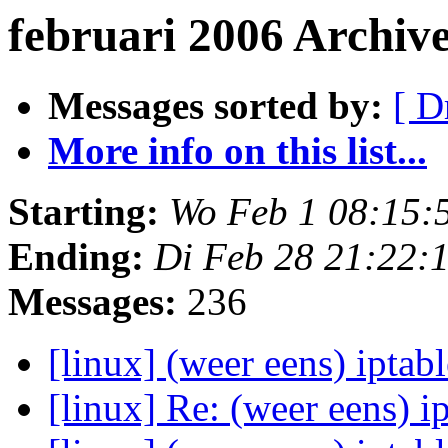
februari 2006 Archiv
Messages sorted by:
[ D
More info on this list...
Starting:
Wo Feb 1 08:15:
Ending:
Di Feb 28 21:22:
Messages:
236
[linux] (weer eens) iptab
[linux] Re: (weer eens) i