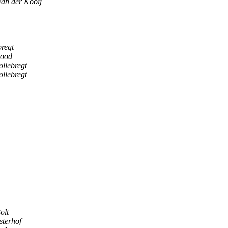
an der Kooij
bregt
ood
ollebregt
ollebregt
olt
sterhof