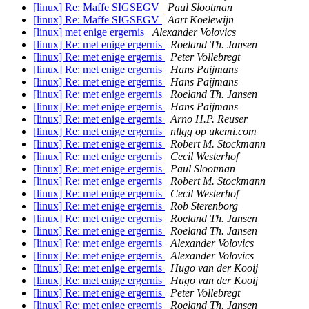
[linux] Re: Maffe SIGSEGV
Paul Slootman
[linux] Re: Maffe SIGSEGV
Aart Koelewijn
[linux] met enige ergernis
Alexander Volovics
[linux] Re: met enige ergernis
Roeland Th. Jansen
[linux] Re: met enige ergernis
Peter Vollebregt
[linux] Re: met enige ergernis
Hans Paijmans
[linux] Re: met enige ergernis
Hans Paijmans
[linux] Re: met enige ergernis
Roeland Th. Jansen
[linux] Re: met enige ergernis
Hans Paijmans
[linux] Re: met enige ergernis
Arno H.P. Reuser
[linux] Re: met enige ergernis
nllgg op ukemi.com
[linux] Re: met enige ergernis
Robert M. Stockmann
[linux] Re: met enige ergernis
Cecil Westerhof
[linux] Re: met enige ergernis
Paul Slootman
[linux] Re: met enige ergernis
Robert M. Stockmann
[linux] Re: met enige ergernis
Cecil Westerhof
[linux] Re: met enige ergernis
Rob Sterenborg
[linux] Re: met enige ergernis
Roeland Th. Jansen
[linux] Re: met enige ergernis
Roeland Th. Jansen
[linux] Re: met enige ergernis
Alexander Volovics
[linux] Re: met enige ergernis
Alexander Volovics
[linux] Re: met enige ergernis
Hugo van der Kooij
[linux] Re: met enige ergernis
Hugo van der Kooij
[linux] Re: met enige ergernis
Peter Vollebregt
[linux] Re: met enige ergernis
Roeland Th. Jansen