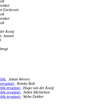
olt
wenker
n Enckevort
olt
wenker
olt
der Kooij
h. Jansen
d
ebregt
elijk
Johan Wevers
 ervaring)
Remko Bolt
lijk ervaring)
Hugo van der Kooij
lijk ervaring)
Julien Michielsen
lijk ervaring)
Wybo Dekker