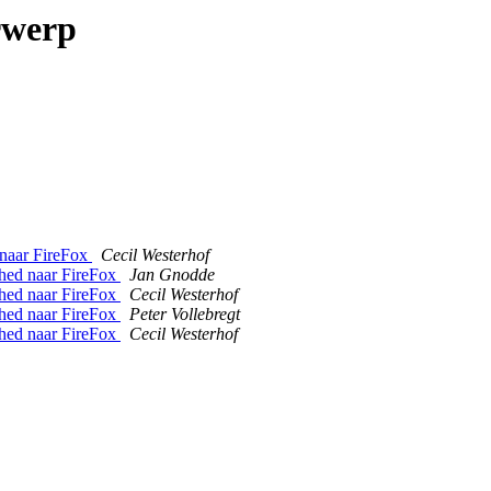
rwerp
d naar FireFox
Cecil Westerhof
tched naar FireFox
Jan Gnodde
tched naar FireFox
Cecil Westerhof
tched naar FireFox
Peter Vollebregt
tched naar FireFox
Cecil Westerhof