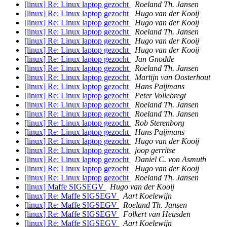
[linux] Re: Linux laptop gezocht
Roeland Th. Jansen
[linux] Re: Linux laptop gezocht
Hugo van der Kooij
[linux] Re: Linux laptop gezocht
Hugo van der Kooij
[linux] Re: Linux laptop gezocht
Roeland Th. Jansen
[linux] Re: Linux laptop gezocht
Hugo van der Kooij
[linux] Re: Linux laptop gezocht
Hugo van der Kooij
[linux] Re: Linux laptop gezocht
Jan Gnodde
[linux] Re: Linux laptop gezocht
Roeland Th. Jansen
[linux] Re: Linux laptop gezocht
Martijn van Oosterhout
[linux] Re: Linux laptop gezocht
Hans Paijmans
[linux] Re: Linux laptop gezocht
Peter Vollebregt
[linux] Re: Linux laptop gezocht
Roeland Th. Jansen
[linux] Re: Linux laptop gezocht
Roeland Th. Jansen
[linux] Re: Linux laptop gezocht
Rob Sterenborg
[linux] Re: Linux laptop gezocht
Hans Paijmans
[linux] Re: Linux laptop gezocht
Hugo van der Kooij
[linux] Re: Linux laptop gezocht
joop gerritse
[linux] Re: Linux laptop gezocht
Daniel C. von Asmuth
[linux] Re: Linux laptop gezocht
Hugo van der Kooij
[linux] Re: Linux laptop gezocht
Roeland Th. Jansen
[linux] Maffe SIGSEGV
Hugo van der Kooij
[linux] Re: Maffe SIGSEGV
Aart Koelewijn
[linux] Re: Maffe SIGSEGV
Roeland Th. Jansen
[linux] Re: Maffe SIGSEGV
Folkert van Heusden
[linux] Re: Maffe SIGSEGV
Aart Koelewijn