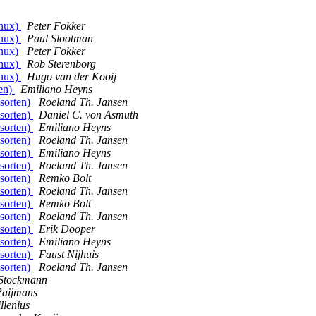
inux)
Peter Fokker
inux)
Paul Slootman
inux)
Peter Fokker
inux)
Rob Sterenborg
inux)
Hugo van der Kooij
ten)
Emiliano Heyns
nsorten)
Roeland Th. Jansen
nsorten)
Daniel C. von Asmuth
nsorten)
Emiliano Heyns
nsorten)
Roeland Th. Jansen
nsorten)
Emiliano Heyns
nsorten)
Roeland Th. Jansen
nsorten)
Remko Bolt
nsorten)
Roeland Th. Jansen
nsorten)
Remko Bolt
nsorten)
Roeland Th. Jansen
nsorten)
Erik Dooper
nsorten)
Emiliano Heyns
nsorten)
Faust Nijhuis
nsorten)
Roeland Th. Jansen
 Stockmann
Paijmans
llenius