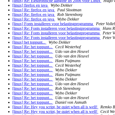
[linux] Re: Elektronische aangifte IB 2006 voor Linux
Hugo v
[linux] firefox en java
Wybo Dekker
[linux] Re: firefox en java
Paul Slootman
[linux] Re: firefox en java
Rob Sterenborg
[linux] Re: firefox en java
Wybo Dekker
[linux] Fonts installeren voor belastingprogramma
Peter Volle
[linux] Re: Fonts installeren voor belastingprogramma
Hans R
[linux] Re: Fonts installeren voor belastingprogramma
Peter V
[linux] Re: Fonts installeren voor belastingprogramma
Peter V
[linux] het toppunt...
Wybo Dekker
[linux] Re: het toppunt...
Cecil Westerhof
[linux] Re: het toppunt...
Udo van den Heuvel
[linux] Re: het toppunt...
Udo van den Heuvel
[linux] Re: het toppunt...
Hans Paijmans
[linux] Re: het toppunt...
Cecil Westerhof
[linux] Re: het toppunt...
Wybo Dekker
[linux] Re: het toppunt...
Hans Paijmans
[linux] Re: het toppunt...
Wybo Dekker
[linux] Re: het toppunt...
Udo van den Heuvel
[linux] Re: het toppunt...
Rob Sterenborg
[linux] Re: het toppunt...
Wybo Dekker
[linux] Re: het toppunt...
Udo van den Heuvel
[linux] Re: het toppunt...
Daniel von Asmuth
[linux] Re: Hey you script, be quiet when all is well!
Remko B
[linux] Re: Hey you script, be quiet when all is well!
Cecil We