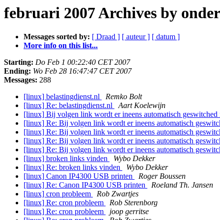
februari 2007 Archives by onde
Messages sorted by:
[ Draad ]
[ auteur ]
[ datum ]
More info on this list...
Starting:
Do Feb 1 00:22:40 CET 2007
Ending:
Wo Feb 28 16:47:47 CET 2007
Messages:
288
[linux] belastingdienst.nl
Remko Bolt
[linux] Re: belastingdienst.nl
Aart Koelewijn
[linux] Bij volgen link wordt er ineens automatisch geswitche
[linux] Re: Bij volgen link wordt er ineens automatisch geswi
[linux] Re: Bij volgen link wordt er ineens automatisch geswi
[linux] Re: Bij volgen link wordt er ineens automatisch geswi
[linux] Re: Bij volgen link wordt er ineens automatisch geswi
[linux] broken links vinden
Wybo Dekker
[linux] Re: broken links vinden
Wybo Dekker
[linux] Canon IP4300 USB printen
Roger Boussen
[linux] Re: Canon IP4300 USB printen
Roeland Th. Jansen
[linux] cron probleem
Rob Zwartjes
[linux] Re: cron probleem
Rob Sterenborg
[linux] Re: cron probleem
joop gerritse