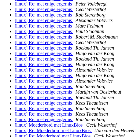
[linux] Re: met enige ergernis
Peter Vollebregt
[linux] Re: met enige ergernis
Cecil Westerhof
[linux] Re: met enige ergernis
Rob Sterenborg
[linux] Re: met enige ergernis
Alexander Volovics
[linux] Re: met enige ergernis
Marc Fellman
[linux] Re: met enige ergernis
Paul Slootman
[linux] Re: met enige ergernis
Robert M. Stockmann
[linux] Re: met enige ergernis
Cecil Westerhof
[linux] Re: met enige ergernis
Roeland Th. Jansen
[linux] Re: met enige ergernis
Hugo van der Kooij
[linux] Re: met enige ergernis
Roeland Th. Jansen
[linux] Re: met enige ergernis
Hugo van der Kooij
[linux] Re: met enige ergernis
Alexander Volovics
[linux] Re: met enige ergernis
Hugo van der Kooij
[linux] Re: met enige ergernis
Alexander Volovics
[linux] Re: met enige ergernis
Rob Sterenborg
[linux] Re: met enige ergernis
Martijn van Oosterhout
[linux] Re: met enige ergernis
Roeland Th. Jansen
[linux] Re: met enige ergernis
Kees Theunissen
[linux] Re: met enige ergernis
Rob Sterenborg
[linux] Re: met enige ergernis
Kees Theunissen
[linux] Re: met enige ergernis
Rob Sterenborg
[linux] Moederbord met LinuxBios
Cecil Westerhof
[linux] Re: Moederbord met LinuxBios
Udo van den Heuvel
[linux] Re: Moederbord met LinuxBios
Cecil Westerhof