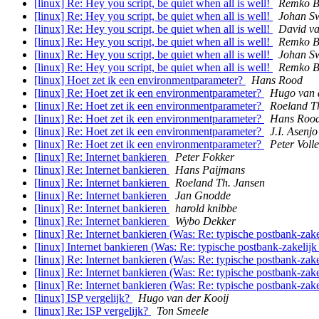
[linux] Re: Hey you script, be quiet when all is well!
Remko B
[linux] Re: Hey you script, be quiet when all is well!
Johan S
[linux] Re: Hey you script, be quiet when all is well!
David va
[linux] Re: Hey you script, be quiet when all is well!
Remko B
[linux] Re: Hey you script, be quiet when all is well!
Johan S
[linux] Re: Hey you script, be quiet when all is well!
Remko B
[linux] Hoet zet ik een environmentparameter?
Hans Rood
[linux] Re: Hoet zet ik een environmentparameter?
Hugo van 
[linux] Re: Hoet zet ik een environmentparameter?
Roeland T
[linux] Re: Hoet zet ik een environmentparameter?
Hans Roo
[linux] Re: Hoet zet ik een environmentparameter?
J.I. Asenjo
[linux] Re: Hoet zet ik een environmentparameter?
Peter Voll
[linux] Re: Internet bankieren
Peter Fokker
[linux] Re: Internet bankieren
Hans Paijmans
[linux] Re: Internet bankieren
Roeland Th. Jansen
[linux] Re: Internet bankieren
Jan Gnodde
[linux] Re: Internet bankieren
harold knibbe
[linux] Re: Internet bankieren
Wybo Dekker
[linux] Re: Internet bankieren (Was: Re: typische postbank-zak
[linux] Internet bankieren (Was: Re: typische postbank-zakelijk
[linux] Re: Internet bankieren (Was: Re: typische postbank-zake
[linux] Re: Internet bankieren (Was: Re: typische postbank-zake
[linux] Re: Internet bankieren (Was: Re: typische postbank-zake
[linux] ISP vergelijk?
Hugo van der Kooij
[linux] Re: ISP vergelijk?
Ton Smeele