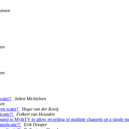
ansen
sen
sen
 water?
Julien Michielsen
sen
oven water?
Hugo van der Kooij
icatie?!
Folkert van Heusden
buted to MythTV to allow recording of multiple channels on a single mu
 applicatie?!
Erik Dooper