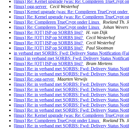
[linux] Re: Kernel upgrade (was: Re: Compileren TrueCrypt o
[linux] ogg-server
Cecil Westerhof
[linux] Kernel upgrade (was: Re: Compileren TrueCrypt onder
[linux] Re: Kernel upgrade (was: Re: Compileren TrueCrypt o
[linux] Re: Compileren TrueCrypt onder Linux
Roeland Th. J
[linux] Re: Compileren TrueCrypt onder Linux
Johan Wevers
[linux] Re: [OT] ISP op SORBS lijst?
H. van Dijk
[linux] Re: [OT] ISP op SORBS lijst?
Cecil Westerhof
[linux] Re: [OT] ISP op SORBS lijst?
Cecil Westerhof
[linux] Re: [OT] ISP op SORBS lijst?
Paul Slootman
in verband met SORBS: Fwd: Delivery Status Notification (Fai
[linux] in verband met SORBS: Fwd: Delivery Status Notificati
[linux] Re: [OT] ISP op SORBS lijst?
Bram Mertens
[linux] Re: in verband met SORBS: Fwd: Delivery Status Notifi
[linux] Re: in verband met SORBS: Fwd: Delivery Status Notifi
[linux] Re: ogg-server
Maarten Verwijs
[linux] Re: in verband met SORBS: Fwd: Delivery Status Notifi
[linux] Re: in verband met SORBS: Fwd: Delivery Status Notifi
[linux] Re: in verband met SORBS: Fwd: Delivery Status Notifi
[linux] Re: in verband met SORBS: Fwd: Delivery Status Notifi
[linux] Re: in verband met SORBS: Fwd: Delivery Status Notifi
[linux] Re: in verband met SORBS: Fwd: Delivery Status Notifi
[linux] Re: Kernel upgrade (was: Re: Compileren TrueCrypt o
[linux] Re: Compileren TrueCrypt onder Linux
Roeland Th. J
[linux] Re: in verband met SORBS: Fwd: Delivery Status Notifi