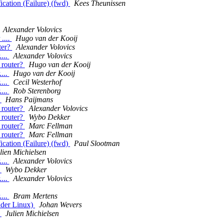
cation (Failure) (fwd)
Kees Theunissen
Alexander Volovics
....
Hugo van der Kooij
uter?
Alexander Volovics
....
Alexander Volovics
r router?
Hugo van der Kooij
....
Hugo van der Kooij
....
Cecil Westerhof
....
Rob Sterenborg
r
Hans Paijmans
r router?
Alexander Volovics
r router?
Wybo Dekker
r router?
Marc Fellman
r router?
Marc Fellman
cation (Failure) (fwd)
Paul Slootman
lien Michielsen
....
Alexander Volovics
?
Wybo Dekker
....
Alexander Volovics
....
Bram Mertens
nder Linux)
Johan Wevers
?
Julien Michielsen