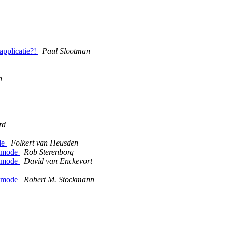
 applicatie?!
Paul Slootman
h
rd
de
Folkert van Heusden
e mode
Rob Sterenborg
e mode
David van Enckevort
e mode
Robert M. Stockmann