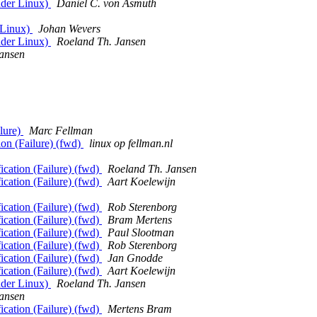
nder Linux)
Daniel C. von Asmuth
 Linux)
Johan Wevers
nder Linux)
Roeland Th. Jansen
ansen
lure)
Marc Fellman
on (Failure) (fwd)
linux op fellman.nl
cation (Failure) (fwd)
Roeland Th. Jansen
cation (Failure) (fwd)
Aart Koelewijn
cation (Failure) (fwd)
Rob Sterenborg
cation (Failure) (fwd)
Bram Mertens
cation (Failure) (fwd)
Paul Slootman
cation (Failure) (fwd)
Rob Sterenborg
cation (Failure) (fwd)
Jan Gnodde
cation (Failure) (fwd)
Aart Koelewijn
nder Linux)
Roeland Th. Jansen
ansen
cation (Failure) (fwd)
Mertens Bram