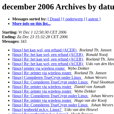
december 2006 Archives by dat
Messages sorted by:
[ Draad ]
[ onderwerp ]
[ auteur ]
More info on this list...
Starting:
Vr Dec 1 12:50:30 CET 2006
Ending:
Za Dec 23 15:32:28 CET 2006
Messages:
343
[linux] het kan wel, een refund (ACER)
Roeland Th. Jansen
[linux] Re: het kan wel, een refund (ACER)
Ronald Nooij
[linux] Re: het kan wel, een refund (ACER)
Roeland Th. Jan
[linux] Re: het kan wel, een refund (ACER)
Udo van den Heu
[linux] printer via wireless router
Wybo Dekker
[linux] Re: printer via wireless router
Roeland Th. Jansen
[linux] Compileren TrueCrypt onder Linux
Johan Wevers
[linux] Re: Compileren TrueCrypt onder Linux
Paul Slootma
[linux] Re: printer via wireless router
Daniel von Asmuth
[linux] Re: printer via wireless router
Wybo Dekker
[linux] Re: Compileren TrueCrypt onder Linux
Johan Wevers
[linux] Re: printer via wireless router
Hugo van der Kooij
[linux] Re: Compileren TrueCrypt onder Linux
Johan Wevers
[linux] testbeeld m.b.v. Linux?
Udo van den Heuvel