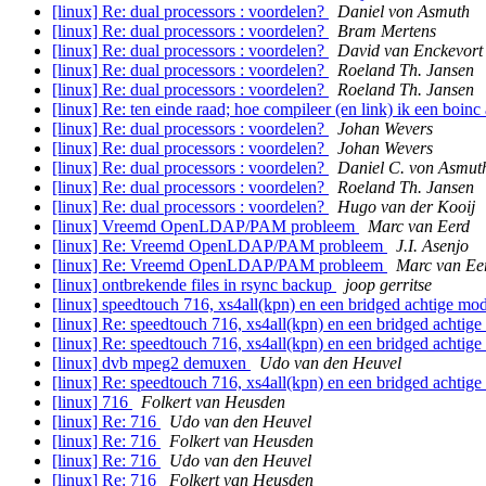
[linux] Re: dual processors : voordelen?
Daniel von Asmuth
[linux] Re: dual processors : voordelen?
Bram Mertens
[linux] Re: dual processors : voordelen?
David van Enckevort
[linux] Re: dual processors : voordelen?
Roeland Th. Jansen
[linux] Re: dual processors : voordelen?
Roeland Th. Jansen
[linux] Re: ten einde raad; hoe compileer (en link) ik een boinc
[linux] Re: dual processors : voordelen?
Johan Wevers
[linux] Re: dual processors : voordelen?
Johan Wevers
[linux] Re: dual processors : voordelen?
Daniel C. von Asmut
[linux] Re: dual processors : voordelen?
Roeland Th. Jansen
[linux] Re: dual processors : voordelen?
Hugo van der Kooij
[linux] Vreemd OpenLDAP/PAM probleem
Marc van Eerd
[linux] Re: Vreemd OpenLDAP/PAM probleem
J.I. Asenjo
[linux] Re: Vreemd OpenLDAP/PAM probleem
Marc van Ee
[linux] ontbrekende files in rsync backup
joop gerritse
[linux] speedtouch 716, xs4all(kpn) en een bridged achtige mo
[linux] Re: speedtouch 716, xs4all(kpn) en een bridged achtig
[linux] Re: speedtouch 716, xs4all(kpn) en een bridged achtig
[linux] dvb mpeg2 demuxen
Udo van den Heuvel
[linux] Re: speedtouch 716, xs4all(kpn) en een bridged achtig
[linux] 716
Folkert van Heusden
[linux] Re: 716
Udo van den Heuvel
[linux] Re: 716
Folkert van Heusden
[linux] Re: 716
Udo van den Heuvel
[linux] Re: 716
Folkert van Heusden