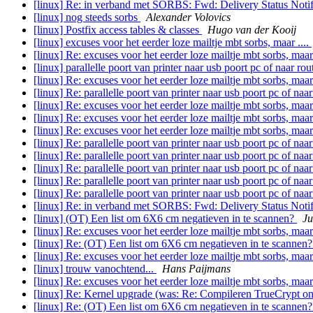
[linux] Re: in verband met SORBS: Fwd: Delivery Status Notifi
[linux] nog steeds sorbs
Alexander Volovics
[linux] Postfix access tables & classes
Hugo van der Kooij
[linux] excuses voor het eerder loze mailtje mbt sorbs, maar ....
[linux] Re: excuses voor het eerder loze mailtje mbt sorbs, maar 
[linux] parallelle poort van printer naar usb poort pc of naar ro
[linux] Re: excuses voor het eerder loze mailtje mbt sorbs, maar
[linux] Re: parallelle poort van printer naar usb poort pc of naa
[linux] Re: excuses voor het eerder loze mailtje mbt sorbs, maar
[linux] Re: excuses voor het eerder loze mailtje mbt sorbs, maar
[linux] Re: excuses voor het eerder loze mailtje mbt sorbs, maar
[linux] Re: parallelle poort van printer naar usb poort pc of naa
[linux] Re: parallelle poort van printer naar usb poort pc of naa
[linux] Re: parallelle poort van printer naar usb poort pc of naa
[linux] Re: parallelle poort van printer naar usb poort pc of naa
[linux] Re: parallelle poort van printer naar usb poort pc of naa
[linux] Re: in verband met SORBS: Fwd: Delivery Status Notifi
[linux] (OT) Een list om 6X6 cm negatieven in te scannen?
Ju
[linux] Re: excuses voor het eerder loze mailtje mbt sorbs, maar
[linux] Re: (OT) Een list om 6X6 cm negatieven in te scannen
[linux] Re: excuses voor het eerder loze mailtje mbt sorbs, maar
[linux] trouw vanochtend...
Hans Paijmans
[linux] Re: excuses voor het eerder loze mailtje mbt sorbs, maar
[linux] Re: Kernel upgrade (was: Re: Compileren TrueCrypt o
[linux] Re: (OT) Een list om 6X6 cm negatieven in te scannen