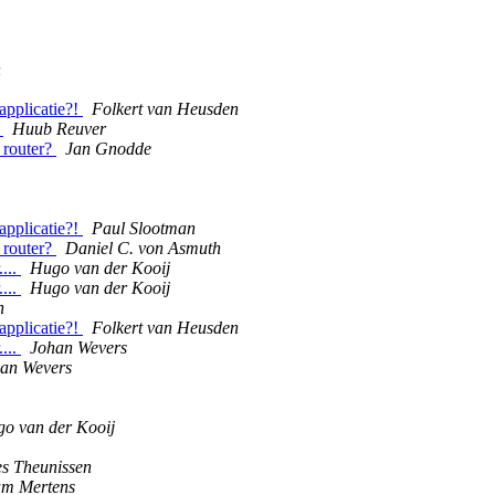
n
 applicatie?!
Folkert van Heusden
r
Huub Reuver
r router?
Jan Gnodde
 applicatie?!
Paul Slootman
r router?
Daniel C. von Asmuth
....
Hugo van der Kooij
....
Hugo van der Kooij
h
 applicatie?!
Folkert van Heusden
....
Johan Wevers
an Wevers
o van der Kooij
s Theunissen
m Mertens