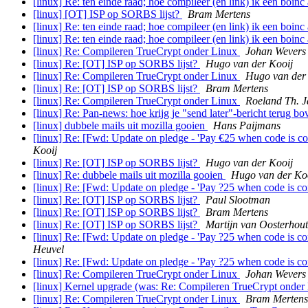
[linux] Re: ten einde raad; hoe compileer (en link) ik een boinc
[linux] [OT] ISP op SORBS lijst?
Bram Mertens
[linux] Re: ten einde raad; hoe compileer (en link) ik een boinc
[linux] Re: ten einde raad; hoe compileer (en link) ik een boinc
[linux] Re: Compileren TrueCrypt onder Linux
Johan Wevers
[linux] Re: [OT] ISP op SORBS lijst?
Hugo van der Kooij
[linux] Re: Compileren TrueCrypt onder Linux
Hugo van der
[linux] Re: [OT] ISP op SORBS lijst?
Bram Mertens
[linux] Re: Compileren TrueCrypt onder Linux
Roeland Th. J
[linux] Re: Pan-news: hoe krijg je "send later"-bericht terug b
[linux] dubbele mails uit mozilla gooien
Hans Paijmans
[linux] Re: [Fwd: Update on pledge - 'Pay €25 when code is co
Kooij
[linux] Re: [OT] ISP op SORBS lijst?
Hugo van der Kooij
[linux] Re: dubbele mails uit mozilla gooien
Hugo van der Ko
[linux] Re: [Fwd: Update on pledge - 'Pay ?25 when code is co
[linux] Re: [OT] ISP op SORBS lijst?
Paul Slootman
[linux] Re: [OT] ISP op SORBS lijst?
Bram Mertens
[linux] Re: [OT] ISP op SORBS lijst?
Martijn van Oosterhout
[linux] Re: [Fwd: Update on pledge - 'Pay ?25 when code is co
Heuvel
[linux] Re: [Fwd: Update on pledge - 'Pay ?25 when code is co
[linux] Re: Compileren TrueCrypt onder Linux
Johan Wevers
[linux] Kernel upgrade (was: Re: Compileren TrueCrypt onder
[linux] Re: Compileren TrueCrypt onder Linux
Bram Mertens