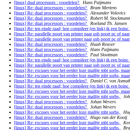
[linux] dual processors : voordelen?
Hans Paijmans
[linux] Re: dual processors : voordelen?
Bram Mertens
[linux] Re: dual processors : voordelen?
Alexander Volovics
[linux] Re: dual processors : voordelen?
Robert M. Stockman
[linux] Re: dual processors : voordelen?
Roeland Th. Jansen
[linux] Re: ten einde raad; hoe compileer (en link) ik een boinc
[linux] Re: parallelle poort van printer naar usb poort pc of naa
[linux] Re: parallelle poort van printer naar usb poort pc of naa
[linux] Re: dual processors : voordelen?
Huub Reuver
[linux] Re: dual processors : voordelen?
Hans Paijmans
[linux] Re: dual processors : voordelen?
Paul Slootman
[linux] Re: ten einde raad; hoe compileer (en link) ik een boinc
[linux] Re: parallelle poort van printer naar usb poort pc of naa
[linux] Re: excuses voor het eerder loze mailtje mbt sorbs, maar
[linux] Re: excuses voor het eerder loze mailtje mbt sorbs, maar
[linux] Re: dual processors : voordelen?
Daniel C. von Asmut
[linux] Re: ten einde raad; hoe compileer (en link) ik een boinc
[linux] Re: excuses voor het eerder loze mailtje mbt sorbs, maar
[linux] Re: excuses voor het eerder loze mailtje mbt sorbs,
Joh
[linux] Re: dual processors : voordelen?
Johan Wevers
[linux] Re: dual processors : voordelen?
Johan Wevers
[linux] Re: excuses voor het eerder loze mailtje mbt sorbs,
Hug
[linux] Re: dual processors : voordelen?
Hugo van der Kooij
[linux] Re: excuses voor het eerder loze mailtje mbt sorbs,
Kee
[linux] Re: excuses voor het eerder loze mailtje mbt sorbs,
Bra